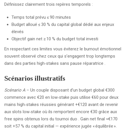
Définissez clairement trois repères temporels :
Temps total prévu ≤ 90 minutes
Budget alloué ≤ 30 % du capital global dédié aux enjeux
élevés
Objectif gain net ≥ 10 % du budget total investi
En respectant ces limites vous éviterez le burnout émotionnel
souvent observé chez ceux qui s’engagent trop longtemps
dans des parties high‑stakes sans pause réparatrice .
Scénarios illustratifs
Scénario A
– Un couple disposant d’un budget global €300
commence avec €20 en low‑stake puis utilise €60 pour deux
mains high‑stakes réussies générant +€120 avant de revenir
aux slots low‑stake où ils remportent encore €30 grâce aux
free spins obtenus lors du tournoi duo . Gain net final ≈€170
soit +57 % du capital initial — expérience jugée « équilibrée ».