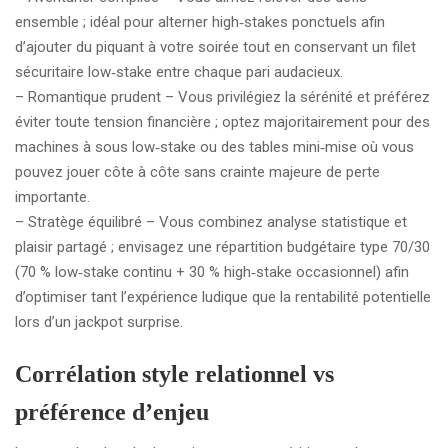
ensemble ; idéal pour alterner high‑stakes ponctuels afin
d’ajouter du piquant à votre soirée tout en conservant un filet
sécuritaire low‑stake entre chaque pari audacieux.
– Romantique prudent – Vous privilégiez la sérénité et préférez
éviter toute tension financière ; optez majoritairement pour des
machines à sous low‑stake ou des tables mini‑mise où vous
pouvez jouer côte à côte sans crainte majeure de perte
importante.
– Stratège équilibré – Vous combinez analyse statistique et
plaisir partagé ; envisagez une répartition budgétaire type 70/30
(70 % low‑stake continu + 30 % high‑stake occasionnel) afin
d’optimiser tant l’expérience ludique que la rentabilité potentielle
lors d’un jackpot surprise.
Corrélation style relationnel vs
préférence d’enjeu