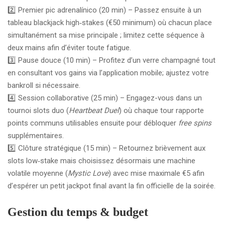
2️⃣ Premier pic adrenalínico (20 min) – Passez ensuite à un
tableau blackjack high‑stakes (€50 minimum) où chacun place
simultanément sa mise principale ; limitez cette séquence à
deux mains afin d’éviter toute fatigue.
3️⃣ Pause douce (10 min) – Profitez d’un verre champagné tout
en consultant vos gains via l’application mobile; ajustez votre
bankroll si nécessaire.
4️⃣ Session collaborative (25 min) – Engagez-vous dans un
tournoi slots duo (
Heartbeat Duel
) où chaque tour rapporte
points communs utilisables ensuite pour débloquer
free spins
supplémentaires.
5️⃣ Clôture stratégique (15 min) – Retournez brièvement aux
slots low‑stake mais choisissez désormais une machine
volatile moyenne (
Mystic Love
) avec mise maximale €5 afin
d’espérer un petit jackpot final avant la fin officielle de la soirée.
Gestion du temps & budget