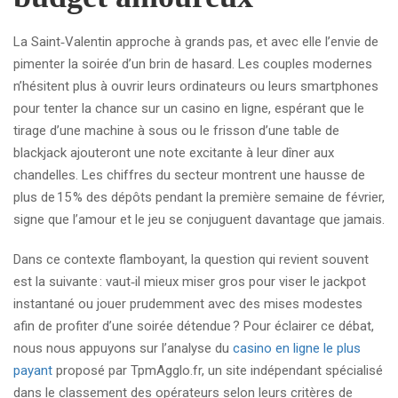
La Saint‑Valentin approche à grands pas, et avec elle l’envie de
pimenter la soirée d’un brin de hasard. Les couples modernes
n’hésitent plus à ouvrir leurs ordinateurs ou leurs smartphones
pour tenter la chance sur un casino en ligne, espérant que le
tirage d’une machine à sous ou le frisson d’une table de
blackjack ajouteront une note excitante à leur dîner aux
chandelles. Les chiffres du secteur montrent une hausse de
plus de 15 % des dépôts pendant la première semaine de février,
signe que l’amour et le jeu se conjuguent davantage que jamais.
Dans ce contexte flamboyant, la question qui revient souvent
est la suivante : vaut‑il mieux miser gros pour viser le jackpot
instantané ou jouer prudemment avec des mises modestes
afin de profiter d’une soirée détendue ? Pour éclairer ce débat,
nous nous appuyons sur l’analyse du
casino en ligne le plus
payant
proposé par TpmAgglo.fr, un site indépendant spécialisé
dans le classement des opérateurs selon leurs critères de