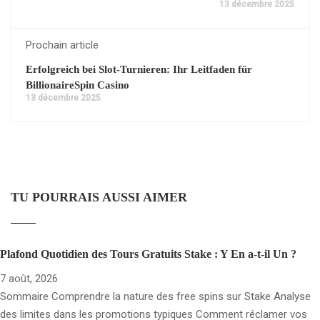
13 décembre 2025
Prochain article
Erfolgreich bei Slot‑Turnieren: Ihr Leitfaden für
BillionaireSpin Casino
13 décembre 2025
TU POURRAIS AUSSI AIMER
Plafond Quotidien des Tours Gratuits Stake : Y En a-t-il Un ?
7 août, 2026
Sommaire Comprendre la nature des free spins sur Stake Analyse
des limites dans les promotions typiques Comment réclamer vos