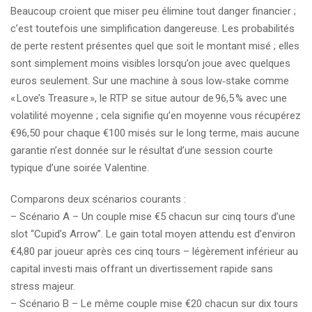
Beaucoup croient que miser peu élimine tout danger financier ;
c’est toutefois une simplification dangereuse. Les probabilités
de perte restent présentes quel que soit le montant misé ; elles
sont simplement moins visibles lorsqu’on joue avec quelques
euros seulement. Sur une machine à sous low‑stake comme
« Love’s Treasure », le RTP se situe autour de 96,5 % avec une
volatilité moyenne ; cela signifie qu’en moyenne vous récupérez
€96,50 pour chaque €100 misés sur le long terme, mais aucune
garantie n’est donnée sur le résultat d’une session courte
typique d’une soirée Valentine.
Comparons deux scénarios courants :
– Scénario A – Un couple mise €5 chacun sur cinq tours d’une
slot “Cupid’s Arrow”. Le gain total moyen attendu est d’environ
€4,80 par joueur après ces cinq tours – légèrement inférieur au
capital investi mais offrant un divertissement rapide sans
stress majeur.
– Scénario B – Le même couple mise €20 chacun sur dix tours