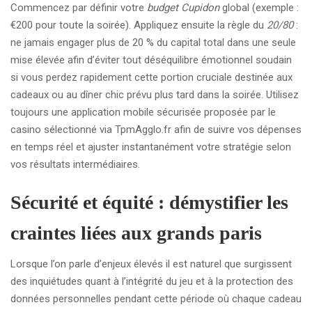
Commencez par définir votre
budget Cupidon
global (exemple :
€200 pour toute la soirée). Appliquez ensuite la règle du
20/80
:
ne jamais engager plus de 20 % du capital total dans une seule
mise élevée afin d’éviter tout déséquilibre émotionnel soudain
si vous perdez rapidement cette portion cruciale destinée aux
cadeaux ou au dîner chic prévu plus tard dans la soirée. Utilisez
toujours une application mobile sécurisée proposée par le
casino sélectionné via TpmAgglo.fr afin de suivre vos dépenses
en temps réel et ajuster instantanément votre stratégie selon
vos résultats intermédiaires.
Sécurité et équité : démystifier les
craintes liées aux grands paris
Lorsque l’on parle d’enjeux élevés il est naturel que surgissent
des inquiétudes quant à l’intégrité du jeu et à la protection des
données personnelles pendant cette période où chaque cadeau