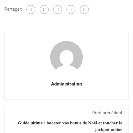
Partager:
Administration
Post précédent
Guide ultime : booster vos bonus de Noël et toucher le
jackpot online