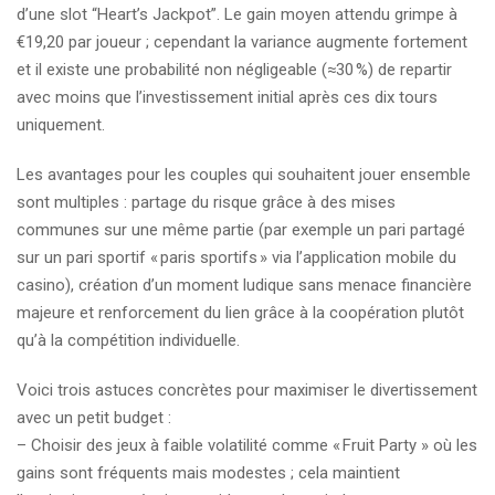
d’une slot “Heart’s Jackpot”. Le gain moyen attendu grimpe à
€19,20 par joueur ; cependant la variance augmente fortement
et il existe une probabilité non négligeable (≈30 %) de repartir
avec moins que l’investissement initial après ces dix tours
uniquement.
Les avantages pour les couples qui souhaitent jouer ensemble
sont multiples : partage du risque grâce à des mises
communes sur une même partie (par exemple un pari partagé
sur un pari sportif « paris sportifs » via l’application mobile du
casino), création d’un moment ludique sans menace financière
majeure et renforcement du lien grâce à la coopération plutôt
qu’à la compétition individuelle.
Voici trois astuces concrètes pour maximiser le divertissement
avec un petit budget :
– Choisir des jeux à faible volatilité comme « Fruit Party » où les
gains sont fréquents mais modestes ; cela maintient