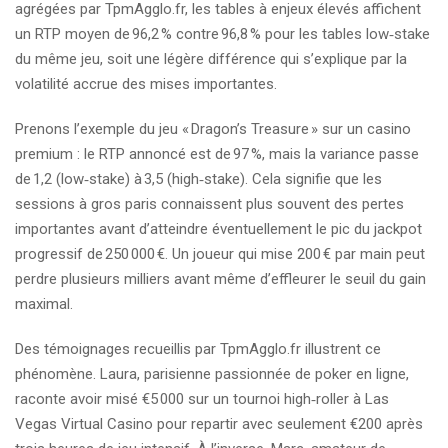
agrégées par TpmAgglo.fr, les tables à enjeux élevés affichent
un RTP moyen de 96,2 % contre 96,8 % pour les tables low‑stake
du même jeu, soit une légère différence qui s’explique par la
volatilité accrue des mises importantes.
Prenons l’exemple du jeu « Dragon’s Treasure » sur un casino
premium : le RTP annoncé est de 97 %, mais la variance passe
de 1,2 (low‑stake) à 3,5 (high‑stake). Cela signifie que les
sessions à gros paris connaissent plus souvent des pertes
importantes avant d’atteindre éventuellement le pic du jackpot
progressif de 250 000 €. Un joueur qui mise 200 € par main peut
perdre plusieurs milliers avant même d’effleurer le seuil du gain
maximal.
Des témoignages recueillis par TpmAgglo.fr illustrent ce
phénomène. Laura, parisienne passionnée de poker en ligne,
raconte avoir misé €5 000 sur un tournoi high‑roller à Las
Vegas Virtual Casino pour repartir avec seulement €200 après