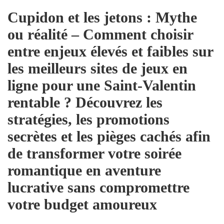
Cupidon et les jetons : Mythe
ou réalité – Comment choisir
entre enjeux élevés et faibles sur
les meilleurs sites de jeux en
ligne pour une Saint‑Valentin
rentable ? Découvrez les
stratégies, les promotions
secrètes et les pièges cachés afin
de transformer votre soirée
romantique en aventure
lucrative sans compromettre
votre budget amoureux