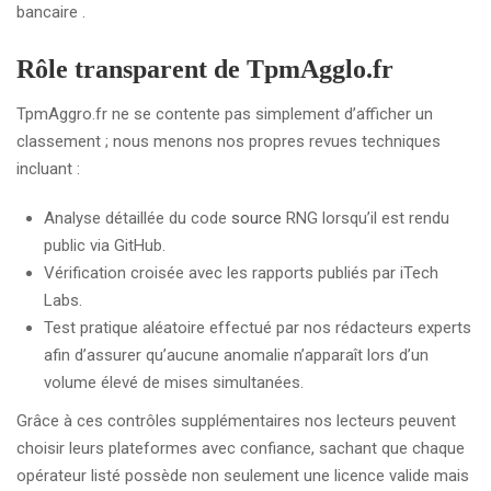
bancaire .
Rôle transparent de TpmAgglo.fr
TpmAggro.fr ne se contente pas simplement d’afficher un
classement ; nous menons nos propres revues techniques
incluant :
Analyse détaillée du code
source
RNG lorsqu’il est rendu
public via GitHub.
Vérification croisée avec les rapports publiés par iTech
Labs.
Test pratique aléatoire effectué par nos rédacteurs experts
afin d’assurer qu’aucune anomalie n’apparaît lors d’un
volume élevé de mises simultanées.
Grâce à ces contrôles supplémentaires nos lecteurs peuvent
choisir leurs plateformes avec confiance, sachant que chaque
opérateur listé possède non seulement une licence valide mais