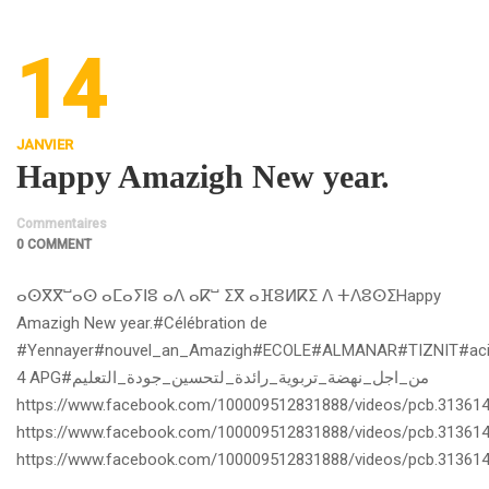
14
JANVIER
Happy Amazigh New year.
Commentaires
0 COMMENT
ⴰⵙⴳⴳⵯⴰⵙ ⴰⵎⴰⵢⵏⵓ ⴰⴷ ⴰⴽⵯ ⵉⴳ ⴰⴼⵓⵍⴽⵉ ⴷ ⵜⴷⵓⵙⵉHappy
Amazigh New year.#Célébration de
#Yennayer#nouvel_an_Amazigh#ECOLE#ALMANAR#TIZNIT#acitiv
4 APG#من_اجل_نهضة_تربوية_رائدة_لتحسين_جودة_التعليم
https://www.facebook.com/100009512831888/videos/pcb.3136
https://www.facebook.com/100009512831888/videos/pcb.3136
https://www.facebook.com/100009512831888/videos/pcb.3136