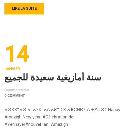
LIRE LA SUITE
14
JANVIER
سنة أمازيغية سعيدة للجميع
Commentaires
0 COMMENT
ⴰⵙⴳⴳⵯⴰⵙ ⴰⵎⴰⵢⵏⵓ ⴰⴷ ⴰⴽⵯ ⵉⴳ ⴰⴼⵓⵍⴽⵉ ⴷ ⵜⴷⵓⵙⵉ Happy
Amazigh New year. #Célébration de
#Yennayer#nouvel_an_Amazigh