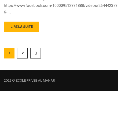
https://www.facebook.com/100009512831888/videos/264442373
6- …
LIRE LA SUITE
1
2
2022 © ECOLE PRIVEE AL MANAR