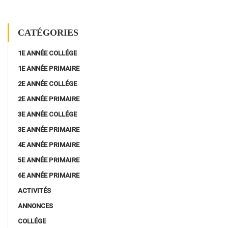
CATÉGORIES
1E ANNÉE COLLÉGE
1E ANNÉE PRIMAIRE
2E ANNÉE COLLÉGE
2E ANNÉE PRIMAIRE
3E ANNÉE COLLÉGE
3E ANNÉE PRIMAIRE
4E ANNÉE PRIMAIRE
5E ANNÉE PRIMAIRE
6E ANNÉE PRIMAIRE
ACTIVITÉS
ANNONCES
COLLÉGE