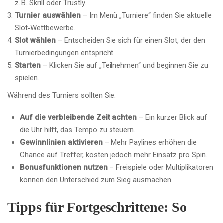
z. B. Skrill oder Trustly.
Turnier auswählen
– Im Menü „Turniere“ finden Sie aktuelle
Slot‑Wettbewerbe.
Slot wählen
– Entscheiden Sie sich für einen Slot, der den
Turnierbedingungen entspricht.
Starten
– Klicken Sie auf „Teilnehmen“ und beginnen Sie zu
spielen.
Während des Turniers sollten Sie:
Auf die verbleibende Zeit achten
– Ein kurzer Blick auf
die Uhr hilft, das Tempo zu steuern.
Gewinnlinien aktivieren
– Mehr Paylines erhöhen die
Chance auf Treffer, kosten jedoch mehr Einsatz pro Spin.
Bonusfunktionen nutzen
– Freispiele oder Multiplikatoren
können den Unterschied zum Sieg ausmachen.
Tipps für Fortgeschrittene: So