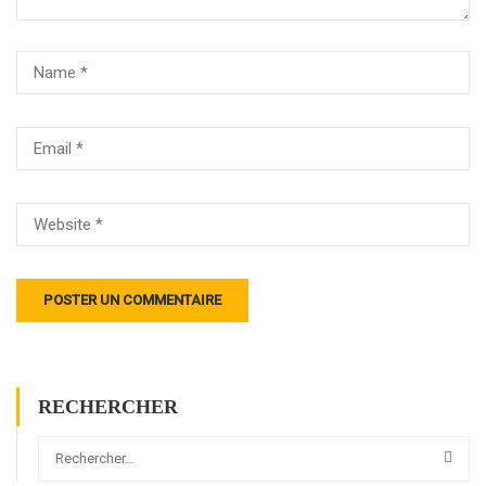
RECHERCHER