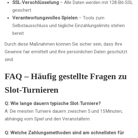
SSL‑Verschlüsselung
– Alle Daten werden mit 128‑Bit‑SSL
gesichert.
Verantwortungsvolles Spielen
– Tools zum
Selbstausschluss und tägliche Einzahlungslimits stehen
bereit.
Durch diese Maßnahmen können Sie sicher sein, dass Ihre
Gewinne fair ermittelt und Ihre persönlichen Daten geschützt
sind.
FAQ – Häufig gestellte Fragen zu
Slot‑Turnieren
Q: Wie lange dauern typische Slot‑Turniere?
A: Die meisten Turniere dauern zwischen 5 und 15 Minuten,
abhängig vom Spiel und den Veranstaltern.
Q: Welche Zahlungsmethoden sind am schnellsten für