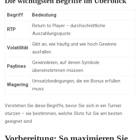
Die wichtigsten Begriffe im Überblick
Begriff
Bedeutung
Return to Player – durchschnittliche
RTP
Auszahlungsquote.
Gibt an, wie häufig und wie hoch Gewinne
Volatilität
ausfallen.
Gewinnlinien, auf denen Symbole
Paylines
übereinstimmen müssen.
Umsatzbedingungen, die ein Bonus erfüllen
Wagering
muss.
Verstehen Sie diese Begriffe, bevor Sie sich in ein Turnier
stürzen – sie bestimmen, welche Slots für Sie am besten
geeignet sind.
Vorbereitung: So maximieren Sie