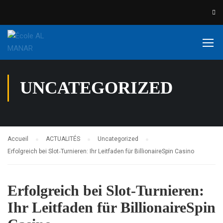
UNCATEGORIZED
Accueil
ACTUALITÉS
Uncategorized
Erfolgreich bei Slot‑Turnieren: Ihr Leitfaden für BillionaireSpin Casino
Erfolgreich bei Slot‑Turnieren:
Ihr Leitfaden für BillionaireSpin