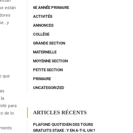
 están
se están
6E ANNÉE PRIMAIRE
edores
ACTIVITÉS
e , y
ANNONCES
COLLÉGE
GRANDE SECTION
MATERNELLE
MOYENNE SECTION
PETITE SECTION
lo que
PRIMAIRE
UNCATEGORIZED
mas
 la
itir para
ARTICLES RÉCENTS
to de lo
PLAFOND QUOTIDIEN DES TOURS
aments
GRATUITS STAKE : Y EN A-T-IL UN ?