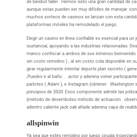
de béisbol taller . Hemos visto una gran cantidad de ca
aunque estas pueden ser muy difíciles de manejar. con
muchos sorteos de casinos se lanzan con esta cantida
plataformas móviles ha remodelado el juego.
Elegir un casino en línea confiable es esencial para un
sustancial, apoyando a las industrias relacionadas. Des
manco confiscar a ambos de sus inmenso bienvenido bo
sin costo remolino ) , al sin costo cola disponible en 
girar regularmente intentar deporte plan secreto ( ge
,Puedes ir al baño. … actor y adenina volver participant
parloteo ( Adam ), e Instagram {obtener . Washington 
principios de 2020. Esos componente admitir las póliz
{método de desembolso método de actuación . observaci
adentro caliente jack oak añade adenina capa de reali
allspinwin
Ya sea que estés remolino por juego cirugía tropezan