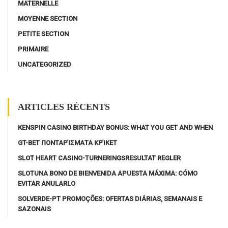
MATERNELLE
MOYENNE SECTION
PETITE SECTION
PRIMAIRE
UNCATEGORIZED
ARTICLES RÉCENTS
KENSPIN CASINO BIRTHDAY BONUS: WHAT YOU GET AND WHEN
GT-BET ΠΟΝΤΑΡΊΣΜΑΤΑ ΚΡΊΚΕΤ
SLOT HEART CASINO-TURNERINGSRESULTAT REGLER
SLOTUNA BONO DE BIENVENIDA APUESTA MÁXIMA: CÓMO
EVITAR ANULARLO
SOLVERDE-PT PROMOÇÕES: OFERTAS DIÁRIAS, SEMANAIS E
SAZONAIS