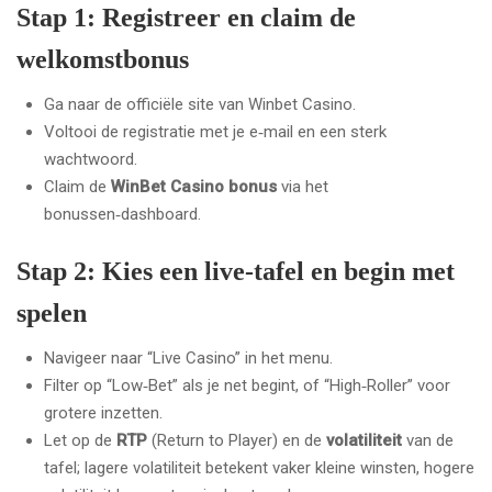
Stap 1: Registreer en claim de
welkomstbonus
Ga naar de officiële site van Winbet Casino.
Voltooi de registratie met je e‑mail en een sterk
wachtwoord.
Claim de
WinBet Casino bonus
via het
bonussen‑dashboard.
Stap 2: Kies een live‑tafel en begin met
spelen
Navigeer naar “Live Casino” in het menu.
Filter op “Low‑Bet” als je net begint, of “High‑Roller” voor
grotere inzetten.
Let op de
RTP
(Return to Player) en de
volatiliteit
van de
tafel; lagere volatiliteit betekent vaker kleine winsten, hogere