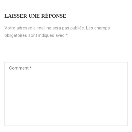
LAISSER UNE RÉPONSE
Votre adresse e-mail ne sera pas publiée.
Les champs
obligatoires sont indiqués avec
*