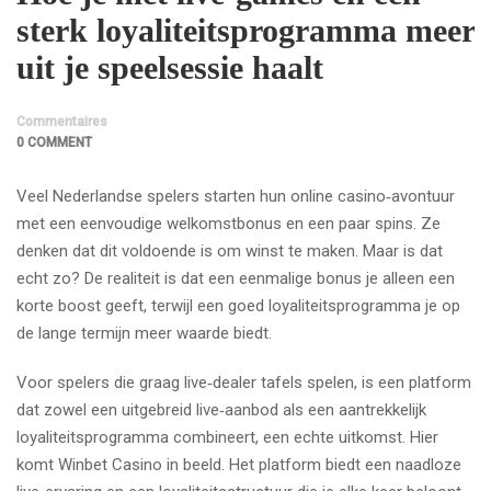
sterk loyaliteitsprogramma meer
uit je speelsessie haalt
Commentaires
0 COMMENT
Veel Nederlandse spelers starten hun online casino‑avontuur
met een eenvoudige welkomstbonus en een paar spins. Ze
denken dat dit voldoende is om winst te maken. Maar is dat
echt zo? De realiteit is dat een eenmalige bonus je alleen een
korte boost geeft, terwijl een goed loyaliteitsprogramma je op
de lange termijn meer waarde biedt.
Voor spelers die graag live‑dealer tafels spelen, is een platform
dat zowel een uitgebreid live‑aanbod als een aantrekkelijk
loyaliteitsprogramma combineert, een echte uitkomst. Hier
komt Winbet Casino in beeld. Het platform biedt een naadloze