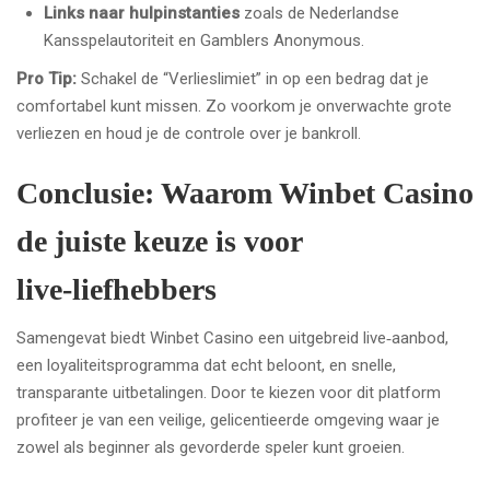
Links naar hulpinstanties
zoals de Nederlandse
Kansspelautoriteit en Gamblers Anonymous.
Pro Tip:
Schakel de “Verlieslimiet” in op een bedrag dat je
comfortabel kunt missen. Zo voorkom je onverwachte grote
verliezen en houd je de controle over je bankroll.
Conclusie: Waarom Winbet Casino
de juiste keuze is voor
live‑liefhebbers
Samengevat biedt Winbet Casino een uitgebreid live‑aanbod,
een loyaliteitsprogramma dat echt beloont, en snelle,
transparante uitbetalingen. Door te kiezen voor dit platform
profiteer je van een veilige, gelicentieerde omgeving waar je
zowel als beginner als gevorderde speler kunt groeien.