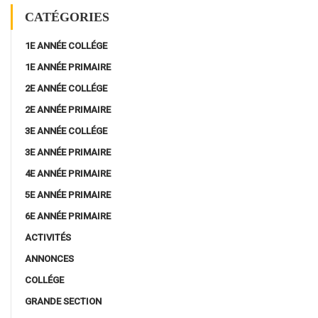
CATÉGORIES
1E ANNÉE COLLÉGE
1E ANNÉE PRIMAIRE
2E ANNÉE COLLÉGE
2E ANNÉE PRIMAIRE
3E ANNÉE COLLÉGE
3E ANNÉE PRIMAIRE
4E ANNÉE PRIMAIRE
5E ANNÉE PRIMAIRE
6E ANNÉE PRIMAIRE
ACTIVITÉS
ANNONCES
COLLÉGE
GRANDE SECTION