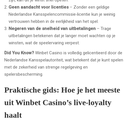
zijn, kan dit je winst snel opeten.
Geen aandacht voor licenties
– Zonder een geldige
Nederlandse Kansspelencommissie‑licentie kun je weinig
vertrouwen hebben in de eerlijkheid van het spel.
Negeren van de snelheid van uitbetalingen
– Trage
uitbetalingen betekenen dat je langer moet wachten op je
winsten, wat de speelervaring verpest.
Did You Know?
Winbet Casino is volledig gelicentieerd door de
Nederlandse Kansspelautoriteit, wat betekent dat je kunt spelen
met de zekerheid van strenge regelgeving en
spelersbescherming.
Praktische gids: Hoe je het meeste
uit Winbet Casino’s live‑loyalty
haalt