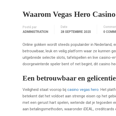
Waarom Vegas Hero Casino N
Date
Comment
Posté par
ADMINISTRATION
28 SEPTEMBRE 2025
0 COMM
Online gokken wordt steeds populairder in Nederland, e
betrouwbaar, leuk en veilig platform waar ze kunnen ge
uitgebreide selectie slots, tafelspellen en live casino-
doorgewinterde speler bent of net begint, dit casino hee
Een betrouwbaar en gelicentie
Veiligheid staat voorop bij
casino vegas hero
. Het plat
betekent dat het voldoet aan strenge eisen op het geb
met een gerust hart spelen, wetende dat je tegoeden en
aan betalingsmethoden, waaronder iDEAL, creditcards 