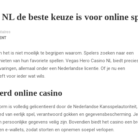
L de beste keuze is voor online s
aires
ENT
n het is niet moeilijk te begrijpen waarom. Spelers zoeken naar een
nieten van hun favoriete spellen. Vegas Hero Casino NL biedt precies
ervaringen, allemaal onder een Nederlandse licentie. Of je nu een
ft voor ieder wat wils.
erd online casino
form is volledig gelicentieerd door de Nederlandse Kansspelautoriteit
ied van eerlijk spel, verantwoord gokken en gegevensbescherming. Je
 persoonlijke gegevens veilig zijn. Bovendien biedt het casino een b
en e-wallets, zodat storten en opnemen soepel verlopen.