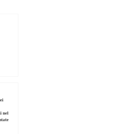
ei
i nel
ntate