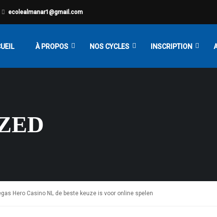
0
ecolealmanar1@gmail.com
UEIL
À PROPOS
NOS CYCLES
INSCRIPTION
ZED
as Hero Casino NL de beste keuze is voor online spelen