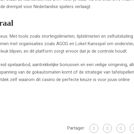
t de drempel voor Nederlandse spelers verlaagt.
raal
 Met tools zoals stortingslimieten, tijdslimieten en zelfuitsluiting 
samen met organisaties zoals AGOG en Loket Kansspel om ondersteu
euk blijven, en dit platform zorgt ervoor dat je de controle houdt.
id spelaanbod, aantrekkelijke bonussen en een veilige omgeving, al
spanning van de gokautomaten komt of de strategie van tafelspellen 
ontdek zelf waarom dit casino de perfecte keuze is voor jouw online
Partager: