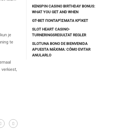
KENSPIN CASINO BIRTHDAY BONUS:
WHAT YOU GET AND WHEN
GT-BET ΠΟΝΤΑΡΊΣΜΑΤΑ ΚΡΊΚΕΤ
SLOT HEART CASINO-
kun je
TURNERINGSRESULTAT REGLER
ning te
SLOTUNA BONO DE BIENVENIDA
APUESTA MÁXIMA: CÓMO EVITAR
ANULARLO
lemaal
verkiest,