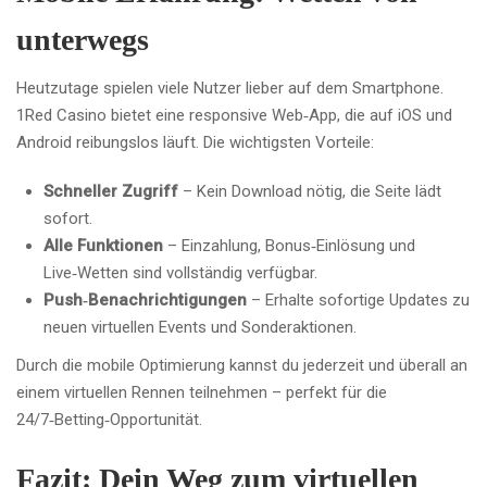
unterwegs
Heutzutage spielen viele Nutzer lieber auf dem Smartphone.
1Red Casino bietet eine responsive Web‑App, die auf iOS und
Android reibungslos läuft. Die wichtigsten Vorteile:
Schneller Zugriff
– Kein Download nötig, die Seite lädt
sofort.
Alle Funktionen
– Einzahlung, Bonus‑Einlösung und
Live‑Wetten sind vollständig verfügbar.
Push‑Benachrichtigungen
– Erhalte sofortige Updates zu
neuen virtuellen Events und Sonderaktionen.
Durch die mobile Optimierung kannst du jederzeit und überall an
einem virtuellen Rennen teilnehmen – perfekt für die
24/7‑Betting‑Opportunität.
Fazit: Dein Weg zum virtuellen