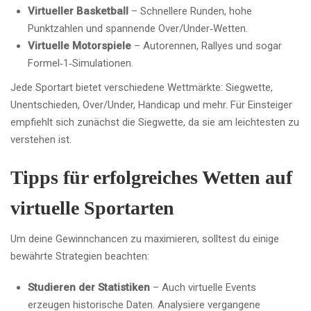
Virtueller Basketball
– Schnellere Runden, hohe
Punktzahlen und spannende Over/Under‑Wetten.
Virtuelle Motorspiele
– Autorennen, Rallyes und sogar
Formel‑1‑Simulationen.
Jede Sportart bietet verschiedene Wettmärkte: Siegwette,
Unentschieden, Over/Under, Handicap und mehr. Für Einsteiger
empfiehlt sich zunächst die Siegwette, da sie am leichtesten zu
verstehen ist.
Tipps für erfolgreiches Wetten auf
virtuelle Sportarten
Um deine Gewinnchancen zu maximieren, solltest du einige
bewährte Strategien beachten:
Studieren der Statistiken
– Auch virtuelle Events
erzeugen historische Daten. Analysiere vergangene