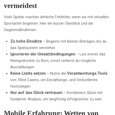
vermeidest
Viele Spieler machen ähnliche Fehltritte, wenn sie mit virtuellen
Sportarten beginnen. Hier ein kurzer Überblick und die
Gegenmaßnahmen:
Zu hohe Einsätze
– Beginne mit kleinen Beträgen, bis du
das Spielsystem verstehst.
Ignorieren der Umsatzbedingungen
– Lies immer das
Kleingedruckte zu Boni, sonst verlierst du mögliche
Auszahlungen.
Keine Limits setzen
– Nutze die
Verantwortungs‑Tools
von 1Red Casino, um Einzahlungs‑ und Verlustlimits
festzulegen.
Nur auf das Glück vertrauen
– Kombiniere Glück mit
fundierter Analyse, um langfristig erfolgreicher zu sein.
Mobile Erfahrung: Wetten von