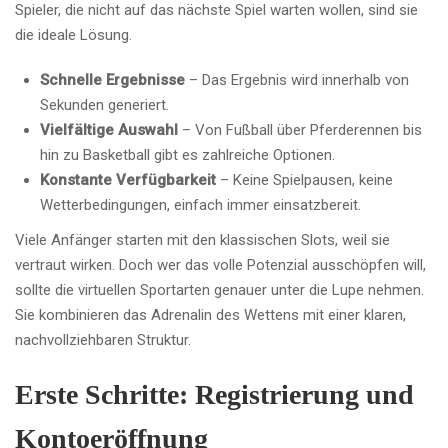
Spieler, die nicht auf das nächste Spiel warten wollen, sind sie
die ideale Lösung.
Schnelle Ergebnisse
– Das Ergebnis wird innerhalb von
Sekunden generiert.
Vielfältige Auswahl
– Von Fußball über Pferderennen bis
hin zu Basketball gibt es zahlreiche Optionen.
Konstante Verfügbarkeit
– Keine Spielpausen, keine
Wetterbedingungen, einfach immer einsatzbereit.
Viele Anfänger starten mit den klassischen Slots, weil sie
vertraut wirken. Doch wer das volle Potenzial ausschöpfen will,
sollte die virtuellen Sportarten genauer unter die Lupe nehmen.
Sie kombinieren das Adrenalin des Wettens mit einer klaren,
nachvollziehbaren Struktur.
Erste Schritte: Registrierung und
Kontoeröffnung