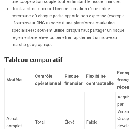
une coopération souple tout en limitant le risque financier.
Joint‑venture / accord licence : création d’une entité
commune où chaque partie apporte son expertise (exemple
: fournisseur RNG associé à une plateforme marketing
spécialisée) ; souvent utilisé lorsqu’il faut partager un risque
réglementaire élevé ou pénétrer rapidement un nouveau
marché géographique.
Tableau comparatif
Exem
Contrôle
Risque
Flexibilité
Modèle
franç
opérationnel
financier
contractuelle
récen
Acquis
par
Wina
Achat
Group
Total
Élevé
Faible
complet
dével