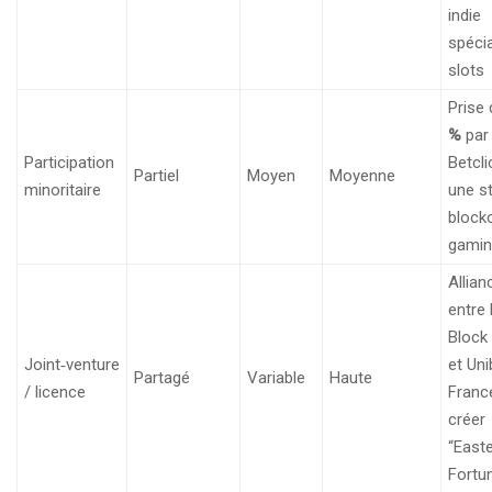
indie
spécia
slots
Prise
%
par
Participation
Betcli
Partiel
Moyen
Moyenne
minoritaire
une s
block
gamin
Allian
entre
Block
Joint‑venture
et Uni
Partagé
Variable
Haute
/ licence
Franc
créer
“East
Fortu