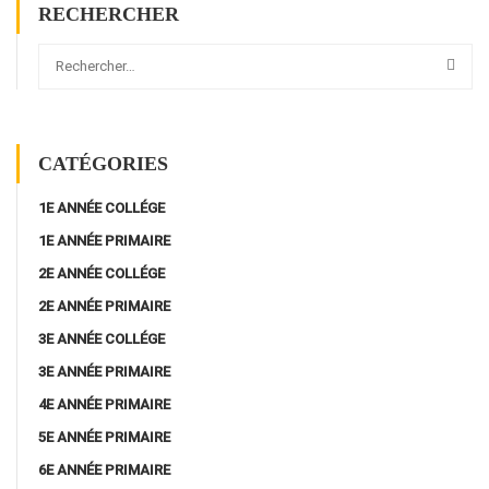
RECHERCHER
CATÉGORIES
1E ANNÉE COLLÉGE
1E ANNÉE PRIMAIRE
2E ANNÉE COLLÉGE
2E ANNÉE PRIMAIRE
3E ANNÉE COLLÉGE
3E ANNÉE PRIMAIRE
4E ANNÉE PRIMAIRE
5E ANNÉE PRIMAIRE
6E ANNÉE PRIMAIRE