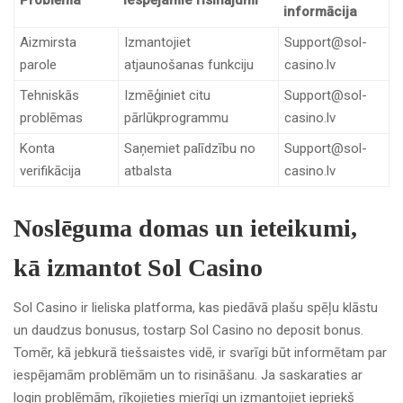
Problēma
Iespējamie risinājumi
informācija
Aizmirsta
Izmantojiet
Support@sol-
parole
atjaunošanas funkciju
casino.lv
Tehniskās
Izmēģiniet citu
Support@sol-
problēmas
pārlūkprogrammu
casino.lv
Konta
Saņemiet palīdzību no
Support@sol-
verifikācija
atbalsta
casino.lv
Noslēguma domas un ieteikumi,
kā izmantot Sol Casino
Sol Casino ir lieliska platforma, kas piedāvā plašu spēļu klāstu
un daudzus bonusus, tostarp Sol Casino no deposit bonus.
Tomēr, kā jebkurā tiešsaistes vidē, ir svarīgi būt informētam par
iespējamām problēmām un to risināšanu. Ja saskaraties ar
login problēmām, rīkojieties mierīgi un izmantojiet iepriekš