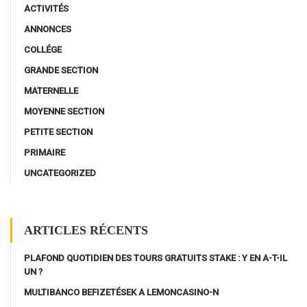
ACTIVITÉS
ANNONCES
COLLÉGE
GRANDE SECTION
MATERNELLE
MOYENNE SECTION
PETITE SECTION
PRIMAIRE
UNCATEGORIZED
ARTICLES RÉCENTS
PLAFOND QUOTIDIEN DES TOURS GRATUITS STAKE : Y EN A-T-IL
UN ?
MULTIBANCO BEFIZETÉSEK A LEMONCASINO-N