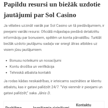
Papildu resursi un biežāk uzdotie
jautājumi par Sol Casino
Ja vēlaties uzzināt vairāk par Sol Casino un tā piedāvājumiem, ir
pieejami vairāki resursi. Oficiālā mājaslapa piedāvā detalizētu
informāciju par bonusiem, spēlēm un konta pārvaldību. Turklāt
biežāk uzdoto jautājumu sadaļa var sniegt ātras atbildes uz
visiem jūsu jautājumiem.
Bonusu noteikumi un nosacījumi
Kontu drošība un verifikācija
Tehniskā atbalsta kontakti
Ja rodas kādas neskaidrības, ir ieteicams sazināties ar klientu
atbalstu, kas ir gatavi palīdzēt 24/7. “Viņi vienmēr ir pieejami un
gatavi palīdzēt,” saka
Jānis D.
.
Kontaktu