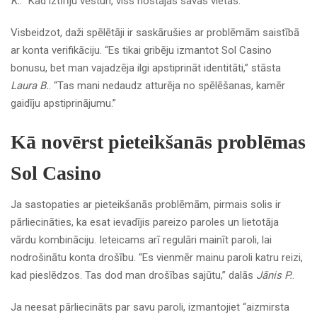
K.
. “Kad iztīrīju vēsturi, viss nostājās savās vietās.”
Visbeidzot, daži spēlētāji ir saskārušies ar problēmām saistībā
ar konta verifikāciju. “Es tikai gribēju izmantot Sol Casino
bonusu, bet man vajadzēja ilgi apstiprināt identitāti,” stāsta
Laura B.
. “Tas mani nedaudz atturēja no spēlēšanas, kamēr
gaidīju apstiprinājumu.”
Kā novērst pieteikšanās problēmas
Sol Casino
Ja sastopaties ar pieteikšanās problēmām, pirmais solis ir
pārliecināties, ka esat ievadījis pareizo paroles un lietotāja
vārdu kombināciju. Ieteicams arī regulāri mainīt paroli, lai
nodrošinātu konta drošību. “Es vienmēr mainu paroli katru reizi,
kad pieslēdzos. Tas dod man drošības sajūtu,” dalās
Jānis P.
.
Ja neesat pārliecināts par savu paroli, izmantojiet “aizmirsta