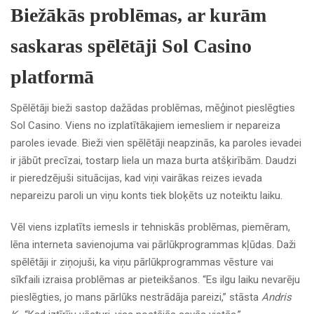
Biežākās problēmas, ar kurām
saskaras spēlētāji Sol Casino
platformā
Spēlētāji bieži sastop dažādas problēmas, mēģinot pieslēgties
Sol Casino. Viens no izplatītākajiem iemesliem ir nepareiza
paroles ievade. Bieži vien spēlētāji neapzinās, ka paroles ievadei
ir jābūt precīzai, tostarp liela un maza burta atšķirībām. Daudzi
ir pieredzējuši situācijas, kad viņi vairākas reizes ievada
nepareizu paroli un viņu konts tiek bloķēts uz noteiktu laiku.
Vēl viens izplatīts iemesls ir tehniskās problēmas, piemēram,
lēna interneta savienojuma vai pārlūkprogrammas kļūdas. Daži
spēlētāji ir ziņojuši, ka viņu pārlūkprogrammas vēsture vai
sīkfaili izraisa problēmas ar pieteikšanos. “Es ilgu laiku nevarēju
pieslēgties, jo mans pārlūks nestrādāja pareizi,” stāsta
Andris