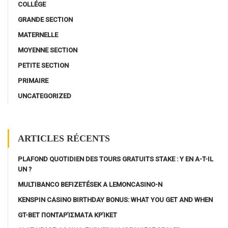
COLLÉGE
GRANDE SECTION
MATERNELLE
MOYENNE SECTION
PETITE SECTION
PRIMAIRE
UNCATEGORIZED
ARTICLES RÉCENTS
PLAFOND QUOTIDIEN DES TOURS GRATUITS STAKE : Y EN A-T-IL
UN ?
MULTIBANCO BEFIZETÉSEK A LEMONCASINO-N
KENSPIN CASINO BIRTHDAY BONUS: WHAT YOU GET AND WHEN
GT-BET ΠΟΝΤΑΡΊΣΜΑΤΑ ΚΡΊΚΕΤ