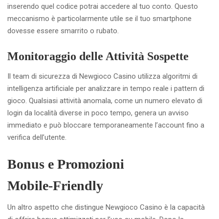
inserendo quel codice potrai accedere al tuo conto. Questo
meccanismo è particolarmente utile se il tuo smartphone
dovesse essere smarrito o rubato.
Monitoraggio delle Attività Sospette
Il team di sicurezza di Newgioco Casino utilizza algoritmi di
intelligenza artificiale per analizzare in tempo reale i pattern di
gioco. Qualsiasi attività anomala, come un numero elevato di
login da località diverse in poco tempo, genera un avviso
immediato e può bloccare temporaneamente l’account fino a
verifica dell’utente.
Bonus e Promozioni
Mobile‑Friendly
Un altro aspetto che distingue Newgioco Casino è la capacità