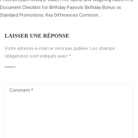
Document Checklist for Birthday Payouts Birthday Bonus vs.
Standard Promotions: Key Differences Common …
LAISSER UNE RÉPONSE
Votre adresse e-mail ne sera pas publiée.
Les champs
obligatoires sont indiqués avec
*