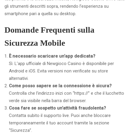
gli strumenti descritti sopra, rendendo l’esperienza su
smartphone pari a quella su desktop.
Domande Frequenti sulla
Sicurezza Mobile
È necessario scaricare un’app dedicata?
Sì. L’app ufficiale di Newgioco Casino è disponibile per
Android e iOS. Evita versioni non verificate su store
alternativi.
Come posso sapere se la connessione è sicura?
Controlla che l’indirizzo inizi con “https://” e che il lucchetto
verde sia visibile nella barra del browser.
Cosa fare se sospetto un’attività fraudolenta?
Contatta subito il supporto live. Puoi anche bloccare
temporaneamente il tuo account tramite la sezione
“Sicurezza”.