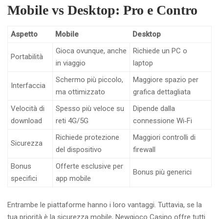
Mobile vs Desktop: Pro e Contro
Aspetto
Mobile
Desktop
Gioca ovunque, anche
Richiede un PC o
Portabilità
in viaggio
laptop
Schermo più piccolo,
Maggiore spazio per
Interfaccia
ma ottimizzato
grafica dettagliata
Velocità di
Spesso più veloce su
Dipende dalla
download
reti 4G/5G
connessione Wi‑Fi
Richiede protezione
Maggiori controlli di
Sicurezza
del dispositivo
firewall
Bonus
Offerte esclusive per
Bonus più generici
specifici
app mobile
Entrambe le piattaforme hanno i loro vantaggi. Tuttavia, se la
tua priorità è la sicurezza mobile, Newgioco Casino offre tutti