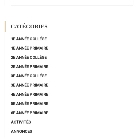
CATÉGORIES
1E ANNÉE COLLÉGE
1E ANNÉE PRIMAIRE
2E ANNÉE COLLÉGE
2E ANNÉE PRIMAIRE
3E ANNÉE COLLÉGE
3E ANNÉE PRIMAIRE
4E ANNÉE PRIMAIRE
5E ANNÉE PRIMAIRE
6E ANNÉE PRIMAIRE
ACTIVITÉS
ANNONCES