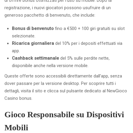
di offrire bonus ottimizzati per l’uso su mobile. Dopo la
registrazione, i nuovi giocatori possono usufruire di un
generoso pacchetto di benvenuto, che include:
Bonus di benvenuto
fino a €500 + 100 giri gratuiti su slot
selezionate.
Ricarica giornaliera
del 10% per i depositi effettuati via
app.
Cashback settimanale
del 5% sulle perdite nette,
disponibile anche nella versione mobile.
Queste offerte sono accessibili direttamente dall’app, senza
dover passare per la versione desktop. Per scoprire tutti i
dettagli, visita il sito e clicca sul pulsante dedicato al NewGioco
Casino bonus.
Gioco Responsabile su Dispositivi
Mobili