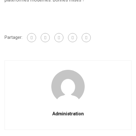
plateformes modernes.​ Bonnes mises !
Partager:
Administration