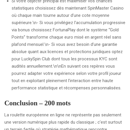
Si votre objectif principal est maximiser vos chances
statistiques choisissez dès maintenant SpinMaster Casino
où chaque main tourne autour d’une cote moyenne
supérieure.\n- Si vous privilégiez l’accumulation progressive
via bonus choisissez FortunaPlay dont le système “Gold
Points” transforme chaque euro misé en argent réel sans
plafond mensuel.\n- Si vous avez besoin d’une garantie
absolue quant aux licences et protections juridiques optez
pour LuckySpin Club dont tous les processus KYC sont
audités annuellement.\n\nEn suivant ces repères vous
pourrez adapter votre expérience selon votre profil joueur
tout en exploitant pleinement l’interaction entre haute
performance statistique et récompenses personnalisées.
Conclusion – 200 mots
La roulette européenne en ligne ne représente pas seulement
une version numérique plus rapide du classique ; c’est surtout
un terrain fertile où stratégie mathématique rencontre