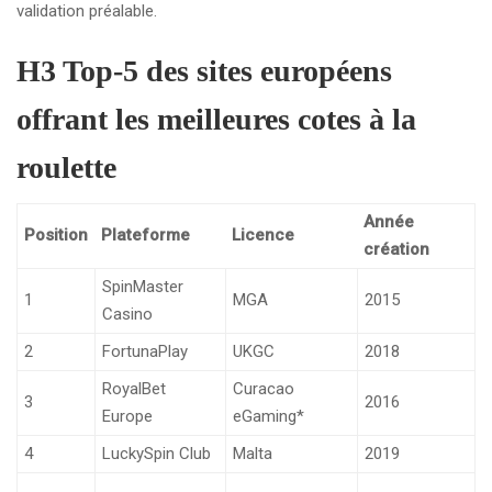
validation préalable.
H3 Top‑5 des sites européens
offrant les meilleures cotes à la
roulette
Année
Position
Plateforme
Licence
création
SpinMaster
1
MGA
2015
Casino
2
FortunaPlay
UKGC
2018
RoyalBet
Curacao
3
2016
Europe
eGaming*
4
LuckySpin Club
Malta
2019
…