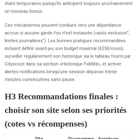
étant temporaires puisqu’ils anticipent toujours prochainement
un nouveau bonus.
Ces mécanismes peuvent conduire vers une dépendance
accrue si aucune garde-fou n’est instaurée («​auto‑exclusion“,
limites journalières”). Les bonnes pratiques recommandées
incluent définir avant‐jeu son budget maximal (€250/mois),
surveiller régulièrement son historique via le tableau fourni par
Cityscoot dans sa section «Historique Fidélité», et activer
alertes notifications lorsqu’une session dépasse trente
minutes consécutives sans pause.
H3 Recommandations finales :
choisir son site selon ses priorités
(cotes vs récompenses)