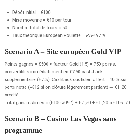
Dépôt initial = €100
Mise moyenne = €10 par tour
Nombre total de tours = 50
Taux théorique European Roulette =
RTP
≈97 %.
Scenario A – Site européen Gold VIP
Points gagnés = €500 × facteur Gold (1,5) = 750 points,
convertibles immédiatement en €7,50 cash‑back
supplémentaire (+7,%). Cashback quotidien offert = 10 % sur
perte nette (=€12 si on clôture légèrement perdant) ⇒ €1 ,20
crédité.
Total gains estimés = (€100 ×0 97) + €7 ,50 + €1 ,20 ≈ €106 .70
Scenario B – Casino Las Vegas sans
programme