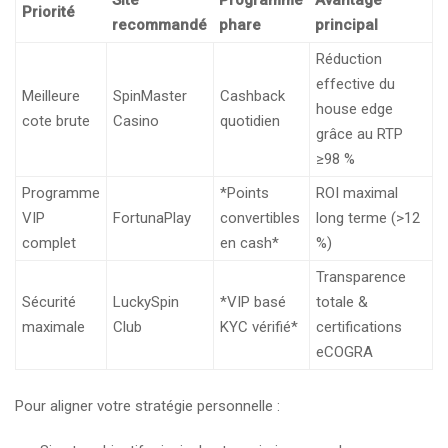
Site
Programme
Avantage
Priorité
recommandé
phare
principal
Réduction
effective du
Meilleure
SpinMaster
Cashback
house edge
cote brute
Casino
quotidien
grâce au RTP
≥98 %
Programme
*Points
ROI maximal
VIP
FortunaPlay
convertibles
long terme (>12
complet
en cash*
%)
Transparence
Sécurité
LuckySpin
*VIP basé
totale &
maximale
Club
KYC vérifié*
certifications
eCOGRA
Pour aligner votre stratégie personnelle :