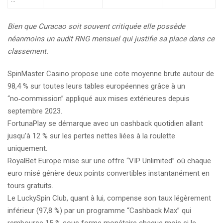
Bien que Curacao soit souvent critiquée elle possède
néanmoins un audit RNG mensuel qui justifie sa place dans ce
classement.
SpinMaster Casino propose une cote moyenne brute autour de
98,4 % sur toutes leurs tables européennes grâce à un
“no‑commission” appliqué aux mises extérieures depuis
septembre 2023.
FortunaPlay se démarque avec un cashback quotidien allant
jusqu’à 12 % sur les pertes nettes liées à la roulette
uniquement.
RoyalBet Europe mise sur une offre “VIP Unlimited” où chaque
euro misé génère deux points convertibles instantanément en
tours gratuits.
Le LuckySpin Club, quant à lui, compense son taux légèrement
inférieur (97,8 %) par un programme “Cashback Max” qui