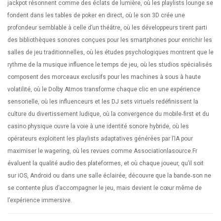
jackpot résonnent comme des éclats de lumière, où les playlists lounge se
fondent dans les tables de poker en direct, où le son 3D crée une
profondeur semblable à celle d’un théâtre, où les développeurs tirent parti
des bibliothèques sonores conçues pour les smartphones pour enrichir les
salles de jeu traditionnelles, où les études psychologiques montrent que le
rythme de la musique influence le temps de jeu, où les studios spécialisés
composent des morceaux exclusifs pour les machines à sous à haute
volatilité, où le Dolby Atmos transforme chaque clic en une expérience
sensorielle, où les influenceurs et les DJ sets virtuels redéfinissent la
culture du divertissement ludique, où la convergence du mobile‑first et du
casino physique ouvre la voie à une identité sonore hybride, où les
opérateurs exploitent les playlists adaptatives générées par l’IA pour
maximiser le wagering, où les revues comme Associationlasource.Fr
évaluent la qualité audio des plateformes, et où chaque joueur, qu’il soit
sur iOS, Android ou dans une salle éclairée, découvre que la bande‑son ne
se contente plus d’accompagner le jeu, mais devient le cœur même de
l’expérience immersive.