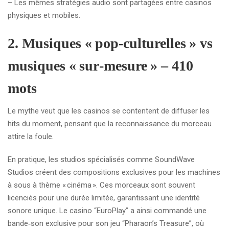
– Les mêmes stratégies audio sont partagées entre casinos
physiques et mobiles.
2. Musiques « pop‑culturelles » vs
musiques « sur‑mesure » – 410
mots
Le mythe veut que les casinos se contentent de diffuser les
hits du moment, pensant que la reconnaissance du morceau
attire la foule.
En pratique, les studios spécialisés comme SoundWave
Studios créent des compositions exclusives pour les machines
à sous à thème « cinéma ». Ces morceaux sont souvent
licenciés pour une durée limitée, garantissant une identité
sonore unique. Le casino “EuroPlay” a ainsi commandé une
bande‑son exclusive pour son jeu “Pharaon’s Treasure”, où