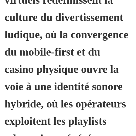
virtuels redéfinissent la
culture du divertissement
ludique, où la convergence
du mobile‑first et du
casino physique ouvre la
voie à une identité sonore
hybride, où les opérateurs
exploitent les playlists