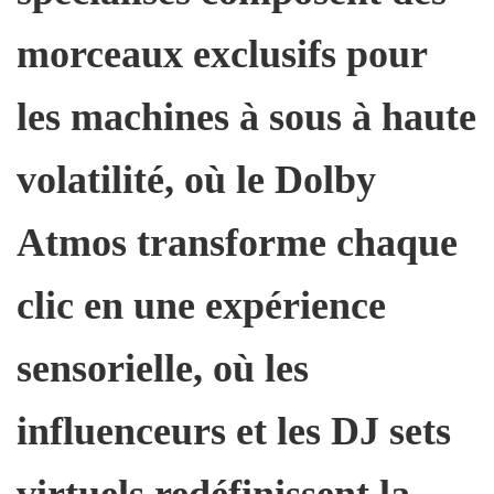
morceaux exclusifs pour
les machines à sous à haute
volatilité, où le Dolby
Atmos transforme chaque
clic en une expérience
sensorielle, où les
influenceurs et les DJ sets