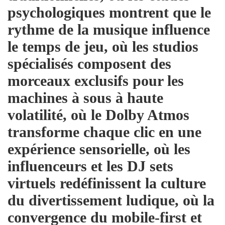
psychologiques montrent que le
rythme de la musique influence
le temps de jeu, où les studios
spécialisés composent des
morceaux exclusifs pour les
machines à sous à haute
volatilité, où le Dolby Atmos
transforme chaque clic en une
expérience sensorielle, où les
influenceurs et les DJ sets
virtuels redéfinissent la culture
du divertissement ludique, où la
convergence du mobile‑first et