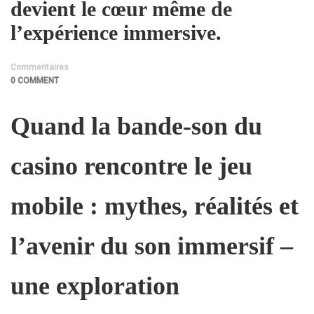
devient le cœur même de
l’expérience immersive.
Commentaires
0 COMMENT
Quand la bande‑son du
casino rencontre le jeu
mobile : mythes, réalités et
l’avenir du son immersif –
une exploration