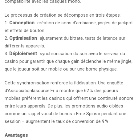
compatibilité avec les casques mono.
Le processus de création se décompose en trois étapes :
1.
Conception
: création de sons d’ambiance, jingles de jackpot
et effets de bouton.
2.
Optimisation
: ajustement du bitrate, tests de latence sur
différents appareils.
3.
Déploiement
: synchronisation du son avec le serveur du
casino pour garantir que chaque gain déclenche le même jingle,
que le joueur soit sur mobile ou sur une borne physique.
Cette synchronisation renforce la fidélisation. Une enquête
d’Associationlasource.Fr a montré que 62 % des joueurs
mobiles préfèrent les casinos qui offrent une continuité sonore
entre leurs appareils. De plus, les promotions audio ciblées –
comme un rappel vocal de bonus « Free Spins » pendant une
session – augmentent le taux de conversion de 9 %.
Avantages