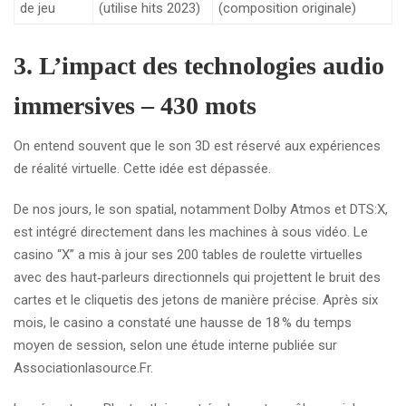
de jeu
(utilise hits 2023)
(composition originale)
3. L’impact des technologies audio
immersives – 430 mots
On entend souvent que le son 3D est réservé aux expériences
de réalité virtuelle. Cette idée est dépassée.
De nos jours, le son spatial, notamment Dolby Atmos et DTS:X,
est intégré directement dans les machines à sous vidéo. Le
casino “X” a mis à jour ses 200 tables de roulette virtuelles
avec des haut‑parleurs directionnels qui projettent le bruit des
cartes et le cliquetis des jetons de manière précise. Après six
mois, le casino a constaté une hausse de 18 % du temps
moyen de session, selon une étude interne publiée sur
Associationlasource.Fr.