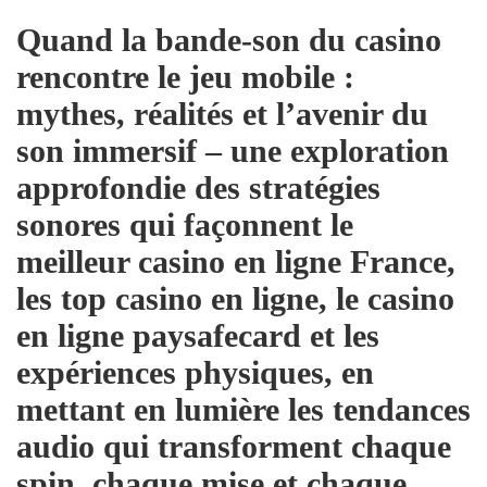
Quand la bande‑son du casino
rencontre le jeu mobile :
mythes, réalités et l’avenir du
son immersif – une exploration
approfondie des stratégies
sonores qui façonnent le
meilleur casino en ligne France,
les top casino en ligne, le casino
en ligne paysafecard et les
expériences physiques, en
mettant en lumière les tendances
audio qui transforment chaque
spin, chaque mise et chaque