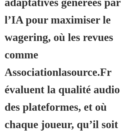
adaptatives générées par
l’IA pour maximiser le
wagering, où les revues
comme
Associationlasource.Fr
évaluent la qualité audio
des plateformes, et où
chaque joueur, qu’il soit