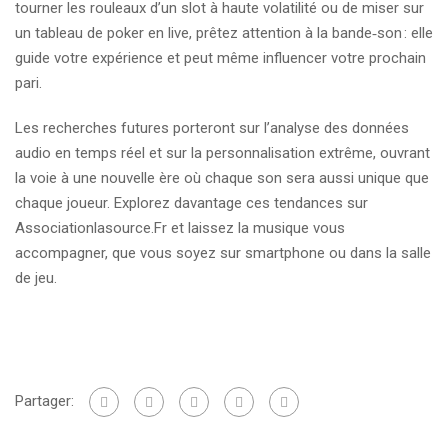
tourner les rouleaux d’un slot à haute volatilité ou de miser sur
un tableau de poker en live, prêtez attention à la bande‑son : elle
guide votre expérience et peut même influencer votre prochain
pari.
Les recherches futures porteront sur l’analyse des données
audio en temps réel et sur la personnalisation extrême, ouvrant
la voie à une nouvelle ère où chaque son sera aussi unique que
chaque joueur. Explorez davantage ces tendances sur
Associationlasource.Fr et laissez la musique vous
accompagner, que vous soyez sur smartphone ou dans la salle
de jeu.
Partager: