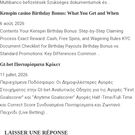
Multibanco befizetések Szükséges dokumentumok és …
Kenspin casino Birthday Bonus: What You Get and When
6 août, 2026
Contents Your Kenspin Birthday Bonus: Step-by-Step Claiming
Process Exact Reward: Cash, Free Spins, and Wagering Rules KYC
Document Checklist for Birthday Payouts Birthday Bonus vs.
Standard Promotions: Key Differences Common …
Gt-bet Πονταρίσματα Κρίκετ
11 juillet, 2026
Περιεχόμενα Ποδόσφαιρο: Οι Δημοφιλέστερες Αγορές
Στοιχήματος στην Gt-bet Αναλυτικός Οδηγός για τις Αγορές “First
Goalscorer” και “Anytime Goalscorer” Αγορές Half-Time/Full-Time
και Correct Score Συνδυασμένα Πονταρίσματα και Ζωντανό
Παιχνίδι (Live Betting) …
LAISSER UNE RÉPONSE