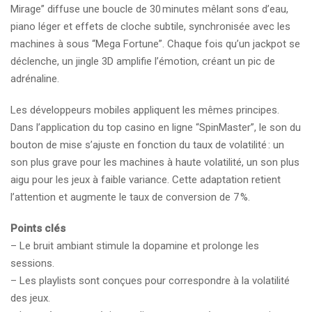
Mirage” diffuse une boucle de 30 minutes mêlant sons d’eau,
piano léger et effets de cloche subtile, synchronisée avec les
machines à sous “Mega Fortune”. Chaque fois qu’un jackpot se
déclenche, un jingle 3D amplifie l’émotion, créant un pic de
adrénaline.
Les développeurs mobiles appliquent les mêmes principes.
Dans l’application du top casino en ligne “SpinMaster”, le son du
bouton de mise s’ajuste en fonction du taux de volatilité : un
son plus grave pour les machines à haute volatilité, un son plus
aigu pour les jeux à faible variance. Cette adaptation retient
l’attention et augmente le taux de conversion de 7 %.
Points clés
– Le bruit ambiant stimule la dopamine et prolonge les
sessions.
– Les playlists sont conçues pour correspondre à la volatilité
des jeux.