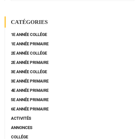
CATÉGORIES
1E ANNÉE COLLÉGE
1E ANNÉE PRIMAIRE
2E ANNÉE COLLÉGE
2E ANNÉE PRIMAIRE
3E ANNÉE COLLÉGE
3E ANNÉE PRIMAIRE
4E ANNÉE PRIMAIRE
5E ANNÉE PRIMAIRE
6E ANNÉE PRIMAIRE
ACTIVITÉS
ANNONCES
COLLÉGE