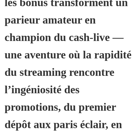
les bonus transforment un
parieur amateur en
champion du cash‑live —
une aventure où la rapidité
du streaming rencontre
l’ingéniosité des
promotions, du premier
dépôt aux paris éclair, en