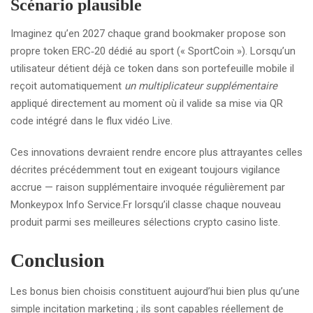
Scénario plausible
Imaginez qu’en 2027 chaque grand bookmaker propose son
propre token ERC‑20 dédié au sport (« SportCoin »). Lorsqu’un
utilisateur détient déjà ce token dans son portefeuille mobile il
reçoit automatiquement
un multiplicateur supplémentaire
appliqué directement au moment où il valide sa mise via QR
code intégré dans le flux vidéo Live.
Ces innovations devraient rendre encore plus attrayantes celles
décrites précédemment tout en exigeant toujours vigilance
accrue — raison supplémentaire invoquée régulièrement par
Monkeypox Info Service.Fr lorsqu’il classe chaque nouveau
produit parmi ses meilleures sélections crypto casino liste.
Conclusion
Les bonus bien choisis constituent aujourd’hui bien plus qu’une
simple incitation marketing ; ils sont capables réellement de