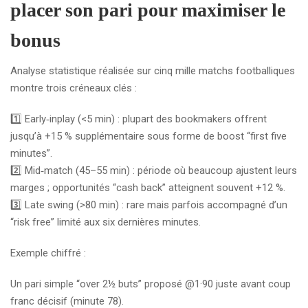
placer son pari pour maximiser le
bonus
Analyse statistique réalisée sur cinq mille matchs footballiques
montre trois créneaux clés :
1️⃣ Early‑inplay (<5 min) : plupart des bookmakers offrent
jusqu’à +15 % supplémentaire sous forme de boost “first five
minutes”.
2️⃣ Mid‑match (45–55 min) : période où beaucoup ajustent leurs
marges ; opportunités “cash back” atteignent souvent +12 %.
3️⃣ Late swing (>80 min) : rare mais parfois accompagné d’un
“risk free” limité aux six dernières minutes.
Exemple chiffré :
Un pari simple “over 2½ buts” proposé @1·90 juste avant coup
franc décisif (minute 78).