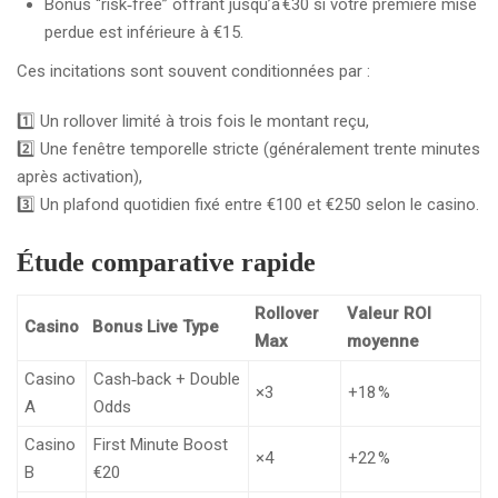
Bonus “risk‑free” offrant jusqu’à €30 si votre première mise
perdue est inférieure à €15.
Ces incitations sont souvent conditionnées par :
1️⃣ Un rollover limité à trois fois le montant reçu,
2️⃣ Une fenêtre temporelle stricte (généralement trente minutes
après activation),
3️⃣ Un plafond quotidien fixé entre €100 et €250 selon le casino.
Étude comparative rapide
Rollover
Valeur ROI
Casino
Bonus Live Type
Max
moyenne
Casino
Cash‑back + Double
×3
+18 %
A
Odds
Casino
First Minute Boost
×4
+22 %
B
€20