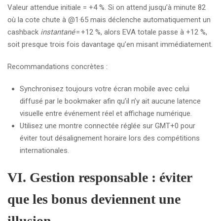
Valeur attendue initiale = +4 %. Si on attend jusqu’à minute 82
où la cote chute à @1·65 mais déclenche automatiquement un
cashback
instantané
= +12 %, alors EVA totale passe à +12 %,
soit presque trois fois davantage qu’en misant immédiatement.
Recommandations concrètes :
Synchronisez toujours votre écran mobile avec celui
diffusé par le bookmaker afin qu’il n’y ait aucune latence
visuelle entre événement réel et affichage numérique.
Utilisez une montre connectée réglée sur GMT+0 pour
éviter tout désalignement horaire lors des compétitions
internationales.
VI​.​ Gestion responsable : éviter
que les bonus deviennent une
illusion