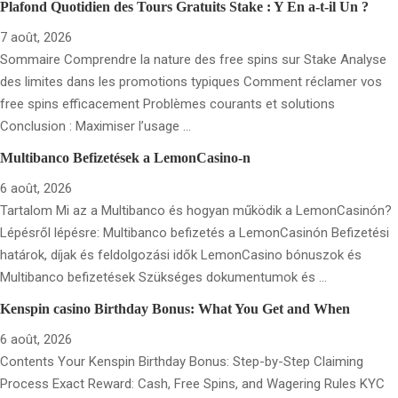
Plafond Quotidien des Tours Gratuits Stake : Y En a-t-il Un ?
7 août, 2026
Sommaire Comprendre la nature des free spins sur Stake Analyse
des limites dans les promotions typiques Comment réclamer vos
free spins efficacement Problèmes courants et solutions
Conclusion : Maximiser l’usage …
Multibanco Befizetések a LemonCasino-n
6 août, 2026
Tartalom Mi az a Multibanco és hogyan működik a LemonCasinón?
Lépésről lépésre: Multibanco befizetés a LemonCasinón Befizetési
határok, díjak és feldolgozási idők LemonCasino bónuszok és
Multibanco befizetések Szükséges dokumentumok és …
Kenspin casino Birthday Bonus: What You Get and When
6 août, 2026
Contents Your Kenspin Birthday Bonus: Step-by-Step Claiming
Process Exact Reward: Cash, Free Spins, and Wagering Rules KYC