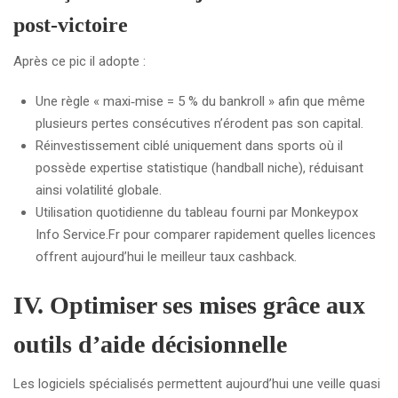
post‑victoire
Après ce pic il adopte :
Une règle « maxi‐mise = 5 % du bankroll » afin que même
plusieurs pertes consécutives n’érodent pas son capital.
Réinvestissement ciblé uniquement dans sports où il
possède expertise statistique (handball niche), réduisant
ainsi volatilité globale.
Utilisation quotidienne du tableau fourni par Monkeypox
Info Service.Fr pour comparer rapidement quelles licences
offrent aujourd’hui le meilleur taux cashback.
IV. Optimiser ses mises grâce aux
outils d’aide décisionnelle
Les logiciels spécialisés permettent aujourd’hui une veille quasi