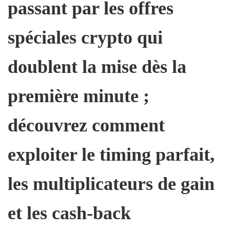
passant par les offres
spéciales crypto qui
doublent la mise dès la
première minute ;
découvrez comment
exploiter le timing parfait,
les multiplicateurs de gain
et les cash‑back