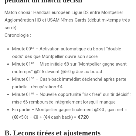
pendant un match décisif
Match choisi : Handball européen Ligue D2 entre Montpellier
Agglomération HB et USAM Nîmes Gards (début mi‑temps très
serré).
Chronologie :
Minute 00⁶⁰ – Activation automatique du boost “double
odds” dès que Montpellier ouvre son score.
Minute 01⁰⁰ – Mise initiale €8 sur “Montpellier gagne avant
mi‑temps” @2·5 devient @5·0 grâce au boost.
Minute 01³⁰ – Cash‑back immédiat déclenché après perte
partielle : récupération €4.
Minute 01⁸⁵ – Nouvelle opportunité “risk free” sur tir décisif :
mise €6 remboursée intégralement lorsqu’il manque.
Fin partie – Montpellier gagne finalement @3·0 ; gain net =
(€8×5·0) − €8 + (€4 cash back) =
€720
.
B. Leçons tirées et ajustements