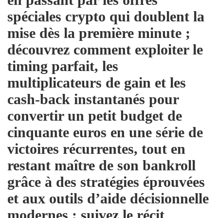
spéciales crypto qui doublent la
mise dès la première minute ;
découvrez comment exploiter le
timing parfait, les
multiplicateurs de gain et les
cash‑back instantanés pour
convertir un petit budget de
cinquante euros en une série de
victoires récurrentes, tout en
restant maître de son bankroll
grâce à des stratégies éprouvées
et aux outils d’aide décisionnelle
modernes ; suivez le récit