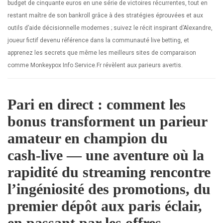
budget de cinquante euros en une série de victoires récurrentes, tout en
restant maître de son bankroll grâce à des stratégies éprouvées et aux
outils d’aide décisionnelle modernes ; suivez le récit inspirant d’Alexandre,
joueur fictif devenu référence dans la communauté live betting, et
apprenez les secrets que même les meilleurs sites de comparaison
comme Monkeypox Info Service.Fr révèlent aux parieurs avertis.
Pari en direct : comment les
bonus transforment un parieur
amateur en champion du
cash‑live — une aventure où la
rapidité du streaming rencontre
l’ingéniosité des promotions, du
premier dépôt aux paris éclair,
en passant par les offres