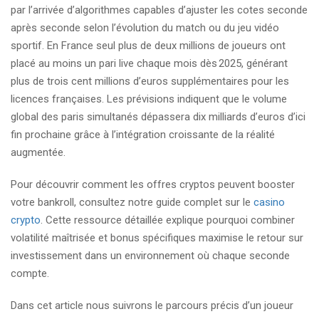
par l’arrivée d’algorithmes capables d’ajuster les cotes seconde
après seconde selon l’évolution du match ou du jeu vidéo
sportif. En France seul plus de deux millions de joueurs ont
placé au moins un pari live chaque mois dès 2025, générant
plus de trois cent millions d’euros supplémentaires pour les
licences françaises. Les prévisions indiquent que le volume
global des paris simultanés dépassera dix milliards d’euros d’ici
fin prochaine grâce à l’intégration croissante de la réalité
augmentée.
Pour découvrir comment les offres cryptos peuvent booster
votre bankroll, consultez notre guide complet sur le
casino
crypto
. Cette ressource détaillée explique pourquoi combiner
volatilité maîtrisée et bonus spécifiques maximise le retour sur
investissement dans un environnement où chaque seconde
compte.
Dans cet article nous suivrons le parcours précis d’un joueur