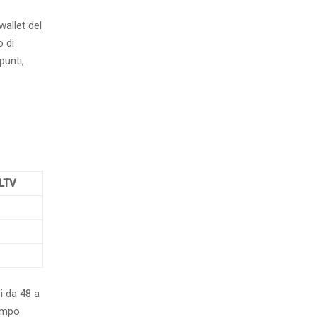
wallet del
o di
punti,
LTV
i da 48 a
tempo