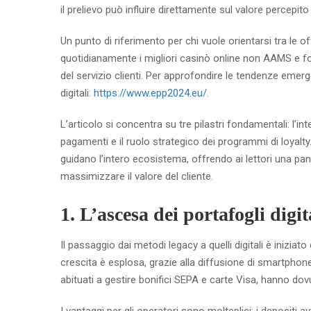
il prelievo può influire direttamente sul valore percepito 
Un punto di riferimento per chi vuole orientarsi tra le o
quotidianamente i migliori casinò online non AAMS e for
del servizio clienti. Per approfondire le tendenze emergen
digitali:
https://www.epp2024.eu/
.
L’articolo si concentra su tre pilastri fondamentali: l’int
pagamenti e il ruolo strategico dei programmi di loyalty
guidano l’intero ecosistema, offrendo ai lettori una p
massimizzare il valore del cliente.
1. L’ascesa dei portafogli digit
Il passaggio dai metodi legacy a quelli digitali è iniziat
crescita è esplosa, grazie alla diffusione di smartphone 
abituati a gestire bonifici SEPA e carte Visa, hanno dov