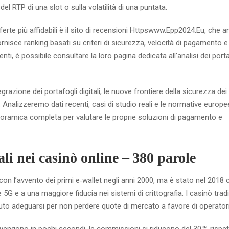
del RTP di una slot o sulla volatilità di una puntata.
fferte più affidabili è il sito di recensioni Httpswww.Epp2024.Eu, che a
nisce ranking basati su criteri di sicurezza, velocità di pagamento e 
ti, è possibile consultare la loro pagina dedicata all’analisi dei porta
egrazione dei portafogli digitali, le nuove frontiere della sicurezza dei
. Analizzeremo dati recenti, casi di studio reali e le normative europ
anoramica completa per valutare le proprie soluzioni di pagamento e
ali nei casinò online – 380 parole
o con l’avvento dei primi e‑wallet negli anni 2000, ma è stato nel 2018 
5G e a una maggiore fiducia nei sistemi di crittografia. I casinò tradi
uto adeguarsi per non perdere quote di mercato a favore di operatori p