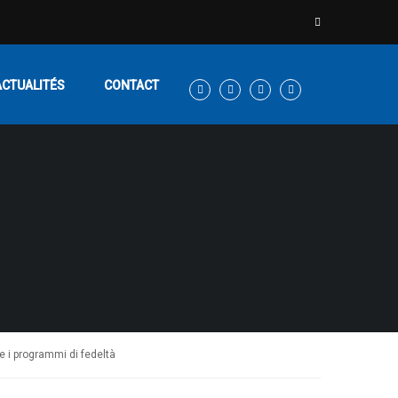
ACTUALITÉS
CONTACT
e i programmi di fedeltà