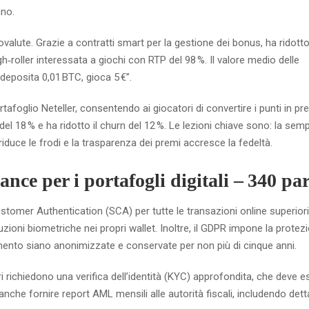
nno.
ovalute. Grazie a contratti smart per la gestione dei bonus, ha ridotto 
‑roller interessata a giochi con RTP del 98 %. Il valore medio delle
eposita 0,01 BTC, gioca 5 €”.
tafoglio Neteller, consentendo ai giocatori di convertire i punti in prel
18 % e ha ridotto il churn del 12 %. Le lezioni chiave sono: la sempl
iduce le frodi e la trasparenza dei premi accresce la fedeltà.
nce per i portafogli digitali – 340 par
ustomer Authentication (SCA) per tutte le transazioni online superiori
luzioni biometriche nei propri wallet. Inoltre, il GDPR impone la protez
amento siano anonimizzate e conservate per non più di cinque anni.
ori richiedono una verifica dell’identità (KYC) approfondita, che deve 
che fornire report AML mensili alle autorità fiscali, includendo dett