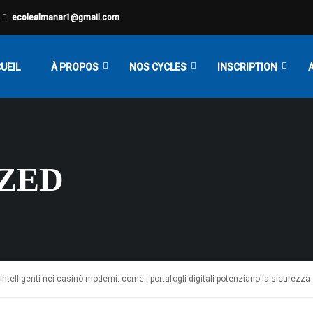
0
ecolealmanar1@gmail.com
UEIL
À PROPOS
NOS CYCLES
INSCRIPTION
ZED
ntelligenti nei casinò moderni: come i portafogli digitali potenziano la sicurezza 