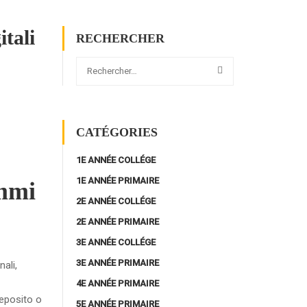
itali
RECHERCHER
CATÉGORIES
1E ANNÉE COLLÉGE
1E ANNÉE PRIMAIRE
ammi
2E ANNÉE COLLÉGE
2E ANNÉE PRIMAIRE
3E ANNÉE COLLÉGE
3E ANNÉE PRIMAIRE
ali,
4E ANNÉE PRIMAIRE
deposito o
5E ANNÉE PRIMAIRE