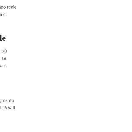
mpo reale
a di
le
 più
, se
back
segmento
96 %. Il