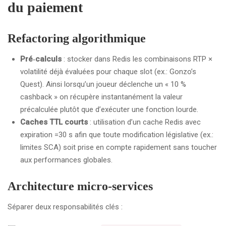
du paiement
Refactoring algorithmique
Pré‑calculs
: stocker dans Redis les combinaisons RTP ×
volatilité déjà évaluées pour chaque slot (ex.: Gonzo’s
Quest). Ainsi lorsqu’un joueur déclenche un « 10 %
cashback » on récupère instantanément la valeur
précalculée plutôt que d’exécuter une fonction lourde.
Caches TTL courts
: utilisation d’un cache Redis avec
expiration =30 s afin que toute modification législative (ex.:
limites SCA) soit prise en compte rapidement sans toucher
aux performances globales.
Architecture micro‑services
Séparer deux responsabilités clés :