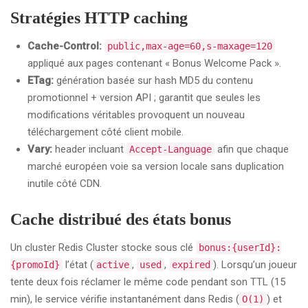
Stratégies HTTP caching
Cache-Control:
public,max-age=60,s-maxage=120
appliqué aux pages contenant « Bonus Welcome Pack ».
ETag:
génération basée sur hash MD5 du contenu
promotionnel + version API ; garantit que seules les
modifications véritables provoquent un nouveau
téléchargement côté client mobile.
Vary:
header incluant
afin que chaque
Accept-Language
marché européen voie sa version locale sans duplication
inutile côté CDN.
Cache distribué des états bonus
Un cluster Redis Cluster stocke sous clé
bonus:{userId}:
l’état (
,
,
). Lorsqu’un joueur
{promoId}
active
used
expired
tente deux fois réclamer le même code pendant son TTL (15
min), le service vérifie instantanément dans Redis (
) et
O(1)