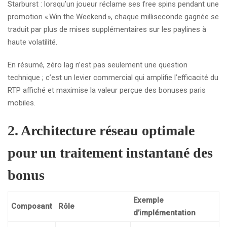
Starburst : lorsqu’un joueur réclame ses free spins pendant une
promotion « Win the Weekend », chaque milliseconde gagnée se
traduit par plus de mises supplémentaires sur les paylines à
haute volatilité.
En résumé, zéro lag n’est pas seulement une question
technique ; c’est un levier commercial qui amplifie l’efficacité du
RTP affiché et maximise la valeur perçue des bonuses paris
mobiles.
2. Architecture réseau optimale
pour un traitement instantané des
bonus
Exemple
Composant
Rôle
d’implémentation