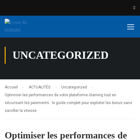
UNCATEGORIZED
Accueil
ACTUALITÉS
Uncategorized
Optimiser les performances de votre plateforme iGaming tout en
sécurisant les paiements : le guide complet pour exploiter les bonus sans
sacrifier la vitesse
Optimiser les performances de