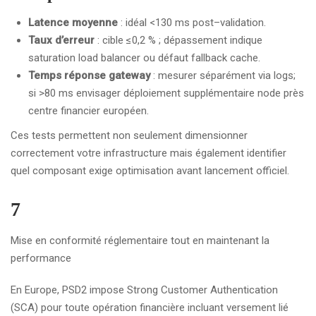
Latence moyenne
: idéal <130 ms post–validation.
Taux d’erreur
: cible ≤0,2 % ; dépassement indique
saturation load balancer ou défaut fallback cache.
Temps réponse gateway
: mesurer séparément via logs;
si >80 ms envisager déploiement supplémentaire node près
centre financier européen.
Ces tests permettent non seulement dimensionner
correctement votre infrastructure mais également identifier
quel composant exige optimisation avant lancement officiel.
7
Mise en conformité réglementaire tout en maintenant la
performance
En Europe, PSD2 impose Strong Customer Authentication
(SCA) pour toute opération financière incluant versement lié