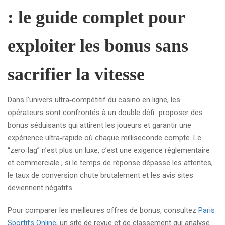
: le guide complet pour
exploiter les bonus sans
sacrifier la vitesse
Dans l’univers ultra‑compétitif du casino en ligne, les
opérateurs sont confrontés à un double défi : proposer des
bonus séduisants qui attirent les joueurs et garantir une
expérience ultra‑rapide où chaque milliseconde compte. Le
“zero‑lag” n’est plus un luxe, c’est une exigence réglementaire
et commerciale ; si le temps de réponse dépasse les attentes,
le taux de conversion chute brutalement et les avis sites
deviennent négatifs.
Pour comparer les meilleures offres de bonus, consultez
Paris
Sportifs Online
, un site de revue et de classement qui analyse