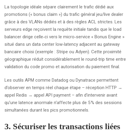
La topologie idéale sépare clairement le trafic dédié aux
promotions (« bonus claim ») du trafic général jeu/live dealer
grâce à des VLANs dédiés et à des règles ACL strictes. Les
serveurs edge reçoivent la requête initiale tandis que le load
balancer dirige celle‑ci vers le micro‑service « Bonus Engine »
situé dans un data center low‑latency adjacent au gateway
bancaire choisi (exemple : Stripe ou Adyen). Cette proximité
géographique réduit considérablement le round‑trip time entre
validation du code promo et autorisation du paiement final.
Les outils APM comme Datadog ou Dynatrace permettent
d’observer en temps réel chaque étape – réception HTTP →
appel Redis → appel API payment – afin d’intervenir avant
qu’une latence anormale n’affecte plus de 5 % des sessions
simultanées durant les pics promotionnels.
3. Sécuriser les transactions liées