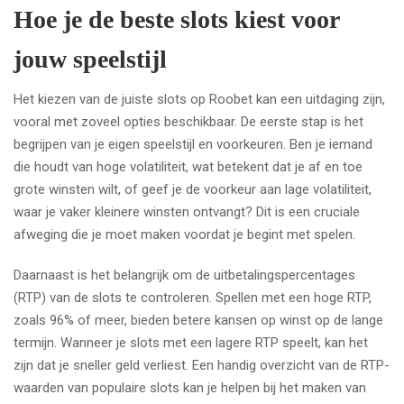
Hoe je de beste slots kiest voor
jouw speelstijl
Het kiezen van de juiste slots op Roobet kan een uitdaging zijn,
vooral met zoveel opties beschikbaar. De eerste stap is het
begrijpen van je eigen speelstijl en voorkeuren. Ben je iemand
die houdt van hoge volatiliteit, wat betekent dat je af en toe
grote winsten wilt, of geef je de voorkeur aan lage volatiliteit,
waar je vaker kleinere winsten ontvangt? Dit is een cruciale
afweging die je moet maken voordat je begint met spelen.
Daarnaast is het belangrijk om de uitbetalingspercentages
(RTP) van de slots te controleren. Spellen met een hoge RTP,
zoals 96% of meer, bieden betere kansen op winst op de lange
termijn. Wanneer je slots met een lagere RTP speelt, kan het
zijn dat je sneller geld verliest. Een handig overzicht van de RTP-
waarden van populaire slots kan je helpen bij het maken van