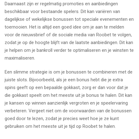
Daarnaast zijn er regelmatig promoties en aanbiedingen
beschikbaar voor bestaande spelers. Dit kan variëren van
dagelijkse of wekelijkse bonussen tot speciale evenementen en
toernooien. Het is altijd een goed idee om je aan te melden
voor de nieuwsbrief of de sociale media van Roobet te volgen,
zodat je op de hoogte blijft van de laatste aanbiedingen. Dit kan
je helpen om je bankroll verder te optimaliseren en je winsten te
maximaliseren.
Een slimme strategie is om je bonussen te combineren met de
juiste slots. Bijvoorbeeld, als je een bonus hebt die je extra
spins geeft op een bepaalde gokkast, zorg er dan voor dat je
die gokkast speelt om het meeste uit je bonus te halen. Dit kan
je kansen op winnen aanzienlijk vergroten en je speelervaring
verbeteren. Vergeet niet om de voorwaarden van de bonussen
goed door te lezen, zodat je precies weet hoe je ze kunt
gebruiken om het meeste uit je tijd op Roobet te halen.