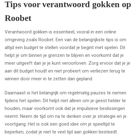
Tips voor verantwoord gokken op
Roobet
Verantwoord gokken is essentieel, vooral in een online
omgeving zoals Roobet. Een van de belangrijkste tips is om
altijd een budget te stellen voordat je begint met spelen. Dit
helpt je om binnen je grenzen te blijven en voorkomt dat je
meer uitgeeft dan je je kunt veroorloven. Zorg ervoor dat je je
aan dit budget houdt en niet probeert om verliezen terug te
winnen door meer in te zetten dan gepland.
Daarnaast is het belangrijk om regelmatig pauzes te nemen
tijdens het spelen. Dit helpt niet alleen om je geest helder te
houden, maar voorkomt ook dat je impulsieve beslissingen
neemt. Neem de tijd om na te denken over je strategie en je
voortgang. Het is ook een goed idee om je speeltijd te
beperken, zodat je niet te veel tijd aan gokken besteedt.