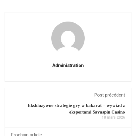
Administration
Post précédent
Ekskluzywne strategie gry w bakarat – wywiad z
ekspertami Savaspin Casino
18 mars 2026
Prochain article