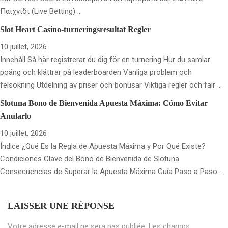
Παιχνίδι (Live Betting) …
Slot Heart Casino-turneringsresultat Regler
10 juillet, 2026
Innehåll Så här registrerar du dig för en turnering Hur du samlar
poäng och klättrar på leaderboarden Vanliga problem och
felsökning Utdelning av priser och bonusar Viktiga regler och fair …
Slotuna Bono de Bienvenida Apuesta Máxima: Cómo Evitar
Anularlo
10 juillet, 2026
Índice ¿Qué Es la Regla de Apuesta Máxima y Por Qué Existe?
Condiciones Clave del Bono de Bienvenida de Slotuna
Consecuencias de Superar la Apuesta Máxima Guía Paso a Paso …
LAISSER UNE RÉPONSE
Votre adresse e-mail ne sera pas publiée.
Les champs