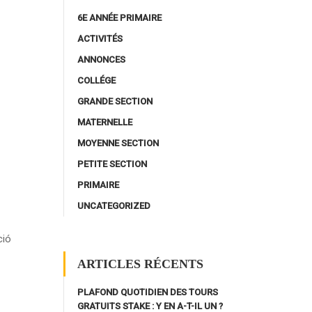
6E ANNÉE PRIMAIRE
ACTIVITÉS
ANNONCES
COLLÉGE
GRANDE SECTION
MATERNELLE
MOYENNE SECTION
PETITE SECTION
PRIMAIRE
UNCATEGORIZED
ció
ARTICLES RÉCENTS
PLAFOND QUOTIDIEN DES TOURS
GRATUITS STAKE : Y EN A-T-IL UN ?