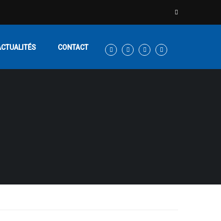
ACTUALITÉS
CONTACT