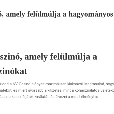
ó, amely felülmúlja a hagyományos
zinó, amely felülmúlja a
zinókat
udod a NV Casino előnyeit maximálisan kiaknázni. Megtanulod, hog
átékot, és miért gyorsabb a kifizetés, mint a kőhasználatos üzletek
sino kaszinó játék kínálatát, és élvezni a mobil élményt is.