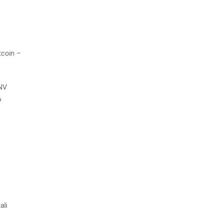
tcoin –
 NV
ó
ali