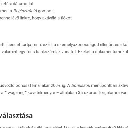
ületési dátumodat.
d meg a
Regisztráció
gombot.
enne lévő linkre, hogy aktiváld a fiókot.
t licencet tartja fenn, ezért a személyazonosságod ellenőrzése kö
át, valamint egy friss bankszámlakivonatot. Ezeket a dokumentumoka
üdvözlő bónuszt kínál akár 200 €‑ig. A
Bónuszok
menüpontban aktivá
lj a * wagering* követelményre – általában 35‑szoros forgalomra va
választása