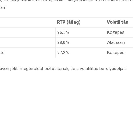
k, asztali játékok és élő krupiékkel. Melyik a legjobb számodra? Néz
an:
RTP (átlag)
Volatilitás
96,5 %
Közepes
98,0 %
Alacsony
tte
97,2 %
Közepes
on jobb megtérülést biztosítanak, de a volatilitás befolyásolja a