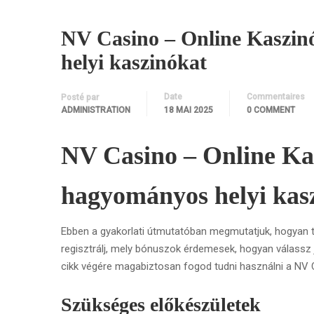
NV Casino – Online Kaszin
helyi kaszinókat
Date
Commentaires
Posté par
ADMINISTRATION
18 MAI 2025
0 COMMENT
NV Casino – Online Kas
hagyományos helyi kas
Ebben a gyakorlati útmutatóban megmutatjuk, hogyan t
regisztrálj, mely bónuszok érdemesek, hogyan válassz j
cikk végére magabiztosan fogod tudni használni a NV Ca
Szükséges előkészületek