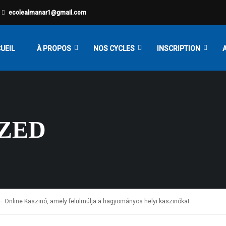
0
ecolealmanar1@gmail.com
UEIL
À PROPOS
NOS CYCLES
INSCRIPTION
ZED
– Online Kaszinó, amely felülmúlja a hagyományos helyi kaszinókat