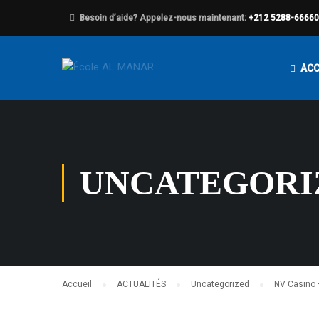
Besoin d’aide? Appelez-nous maintenant:
+212 5288-6666
ACC
UNCATEGORI
Accueil
ACTUALITÉS
Uncategorized
NV Casino 