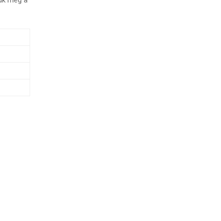
zük meg a