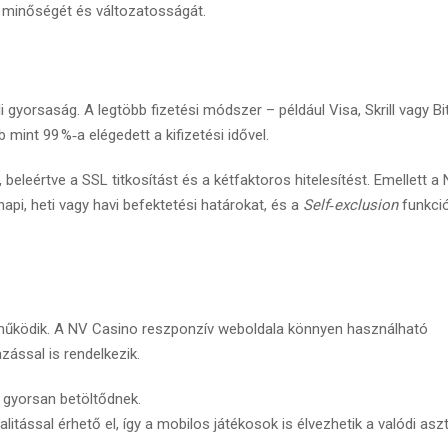
k minőségét és változatosságát.
gyorsaság. A legtöbb fizetési módszer – például Visa, Skrill vagy Bi
mint 99 %‑a elégedett a kifizetési idővel.
beleértve a SSL titkosítást és a kétfaktoros hitelesítést. Emellett a
napi, heti vagy havi befektetési határokat, és a
Self‑exclusion
funkci
működik. A NV Casino reszponzív weboldala könnyen használható
zással is rendelkezik.
 gyorsan betöltődnek.
litással érhető el, így a mobilos játékosok is élvezhetik a valódi aszt