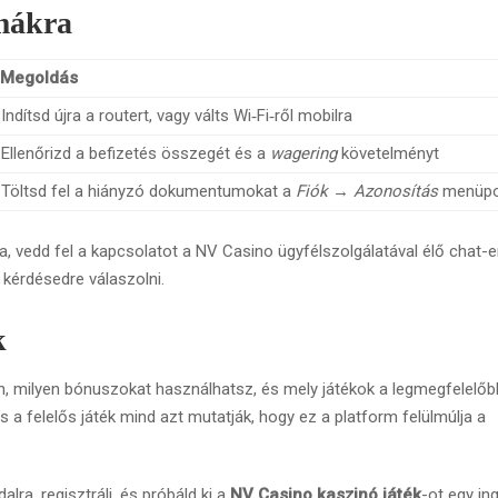
émákra
Megoldás
Indítsd újra a routert, vagy válts Wi‑Fi‑ről mobilra
Ellenőrizd a befizetés összegét és a
wagering
követelményt
Töltsd fel a hiányzó dokumentumokat a
Fiók
→
Azonosítás
menüpo
a, vedd fel a kapcsolatot a NV Casino ügyfélszolgálatával élő chat-
 kérdésedre válaszolni.
k
n, milyen bónuszokat használhatsz, és mely játékok a legmegfelelő
s a felelős játék mind azt mutatják, hogy ez a platform felülmúlja a
dalra, regisztrálj, és próbáld ki a
NV Casino kaszinó játék
-ot egy in