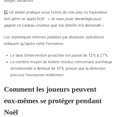
budget vacances.
2️⃣ Un atelier pratique sous forme de role‑play où l’opérateur
doit gérer un appel fictif :
« Je veux jouer davantage pour
gagner ce cadeau coûteux que ma famille m’a demandé »
.
Les statistiques internes publiées par plusieurs opérateurs
indiquent qu’après cette formation :
Le taux d’intervention proactive est passé de 12 % à 27 %.
Le nombre moyen de tickets résolus concernant surcharge
émotionnelle a diminué de 35 %, preuve que la détection
précoce fonctionne réellement.
Comment les joueurs peuvent
eux‑mêmes se protéger pendant
Noël