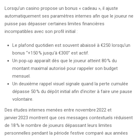
Lorsqu’un casino propose un bonus « cadeau », il ajuste
automatiquement ses paramètres internes afin que le joueur ne
puisse pas dépasser certaines limites financières
incompatibles avec son profil initial :
Le plafond quotidien est souvent abaissé à €250 lorsqu’un
bonus “+150 % jusqu’à €300” est actif.
Un pop‑up apparaît dès que le joueur atteint 80 % du
montant maximal autorisé pour rappeler son budget
mensuel.
Un deuxième rappel visuel signale quand la perte cumulée
dépasse 50 % du dépôt initial afin d’inciter à faire une pause
volontaire.
Des études internes menées entre novembre 2022 et
janvier 2023 montrent que ces messages contextuels réduisent
de 18 % le nombre de joueurs dépassant leurs limites
personnelles pendant la période festive comparé aux années