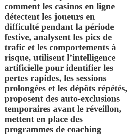
comment les casinos en ligne
détectent les joueurs en
difficulté pendant la période
festive, analysent les pics de
trafic et les comportements à
risque, utilisent l’intelligence
artificielle pour identifier les
pertes rapides, les sessions
prolongées et les dépôts répétés,
proposent des auto‑exclusions
temporaires avant le réveillon,
mettent en place des
programmes de coaching