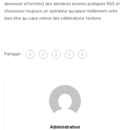
demeurer informé(e) des dernières bonnes pratiques RGS et
choisissez toujours un opérateur qui place réellement votre
bien‑être au cœur même des célébrations festives.
Partager:
Administration