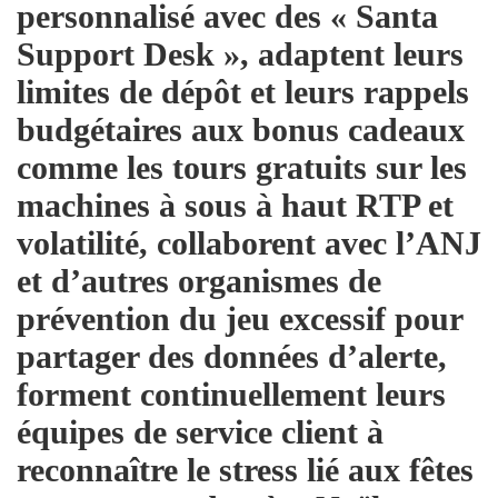
personnalisé avec des « Santa
Support Desk », adaptent leurs
limites de dépôt et leurs rappels
budgétaires aux bonus cadeaux
comme les tours gratuits sur les
machines à sous à haut RTP et
volatilité, collaborent avec l’ANJ
et d’autres organismes de
prévention du jeu excessif pour
partager des données d’alerte,
forment continuellement leurs
équipes de service client à
reconnaître le stress lié aux fêtes