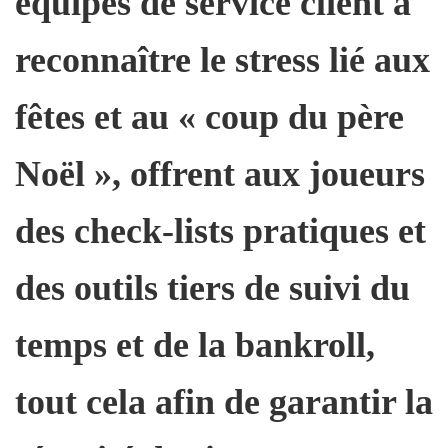
équipes de service client à
reconnaître le stress lié aux
fêtes et au « coup du père
Noël », offrent aux joueurs
des check‑lists pratiques et
des outils tiers de suivi du
temps et de la bankroll,
tout cela afin de garantir la