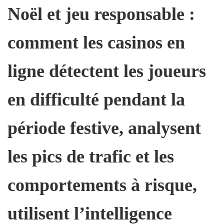
Noël et jeu responsable :
comment les casinos en
ligne détectent les joueurs
en difficulté pendant la
période festive, analysent
les pics de trafic et les
comportements à risque,
utilisent l’intelligence