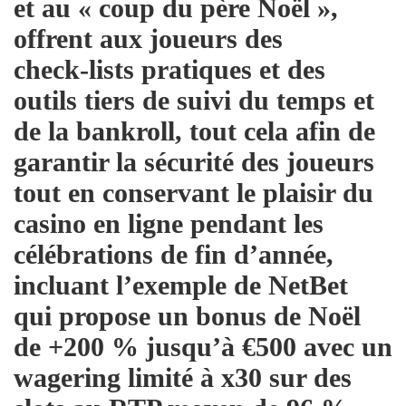
et au « coup du père Noël »,
offrent aux joueurs des
check‑lists pratiques et des
outils tiers de suivi du temps et
de la bankroll, tout cela afin de
garantir la sécurité des joueurs
tout en conservant le plaisir du
casino en ligne pendant les
célébrations de fin d’année,
incluant l’exemple de NetBet
qui propose un bonus de Noël
de +200 % jusqu’à €500 avec un
wagering limité à x30 sur des