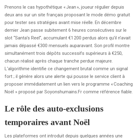
Prenons le cas hypothétique « Jean », joueur régulier depuis
deux ans sur un site français proposant le mode démo gratuit
pour tester ses stratégies avant mise réelle. En décembre
dernier Jean passe subitement 6 heures consécutives sur le
slot “Santa’s Reel”, accumulant €1 200 perdus alors qu’il n’avait
jamais dépassé €300 mensuels auparavant. Son profil montre
simultanément trois dépôts successifs supérieurs à €250,
chacun réalisé après chaque tranche perdue majeure.
L’algorithme identifie ce changement brutal comme un signal
fort ; il génère alors une alerte qui pousse le service client à
proposer immédiatement un lien vers le programme « Coaching
Noël » proposé par Soyonshumains.Fr comme référence fiable.
Le rôle des auto‑exclusions
temporaires avant Noël
Les plateformes ont introduit depuis quelques années une