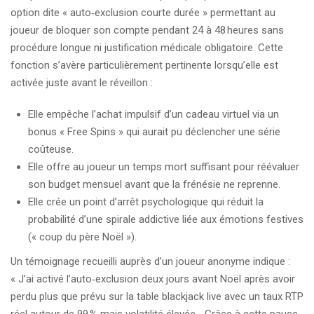
option dite « auto‑exclusion courte durée » permettant au
joueur de bloquer son compte pendant 24 à 48 heures sans
procédure longue ni justification médicale obligatoire. Cette
fonction s’avère particulièrement pertinente lorsqu’elle est
activée juste avant le réveillon :
Elle empêche l’achat impulsif d’un cadeau virtuel via un
bonus « Free Spins » qui aurait pu déclencher une série
coûteuse.
Elle offre au joueur un temps mort suffisant pour réévaluer
son budget mensuel avant que la frénésie ne reprenne.
Elle crée un point d’arrêt psychologique qui réduit la
probabilité d’une spirale addictive liée aux émotions festives
(« coup du père Noël »).
Un témoignage recueilli auprès d’un joueur anonyme indique :
« J’ai activé l’auto‑exclusion deux jours avant Noël après avoir
perdu plus que prévu sur la table blackjack live avec un taux RTP