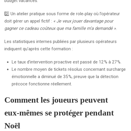
budget vacances.
2️⃣ Un atelier pratique sous forme de role‑play où l’opérateur
doit gérer un appel fictif :
« Je veux jouer davantage pour
gagner ce cadeau coûteux que ma famille m’a demandé »
.
Les statistiques internes publiées par plusieurs opérateurs
indiquent qu’après cette formation :
Le taux d’intervention proactive est passé de 12 % à 27 %.
Le nombre moyen de tickets résolus concernant surcharge
émotionnelle a diminué de 35 %, preuve que la détection
précoce fonctionne réellement.
Comment les joueurs peuvent
eux‑mêmes se protéger pendant
Noël