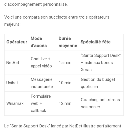
d’accompagnement personnalisé.
Voici une comparaison succincte entre trois opérateurs
majeurs :
Mode
Durée
Opérateur
Spécialité fête
d’accès
moyenne
“Santa Support Desk”
Chat live +
NetBet
15 min
– aide aux bonus
appel vidéo
Xmas
Messagerie
Gestion du budget
Unibet
10 min
instantanée
quotidien
Formulaire
Coaching anti‑stress
Winamax
web +
12 min
saisonnier
callback
Le “Santa Support Desk” lancé par NetBet illustre parfaitement