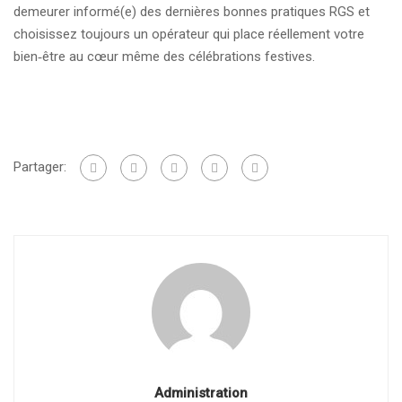
demeurer informé(e) des dernières bonnes pratiques RGS et
choisissez toujours un opérateur qui place réellement votre
bien‑être au cœur même des célébrations festives.
Partager:
Administration