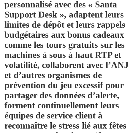
personnalisé avec des « Santa
Support Desk », adaptent leurs
limites de dépôt et leurs rappels
budgétaires aux bonus cadeaux
comme les tours gratuits sur les
machines à sous à haut RTP et
volatilité, collaborent avec l’ANJ
et d’autres organismes de
prévention du jeu excessif pour
partager des données d’alerte,
forment continuellement leurs
équipes de service client à
reconnaître le stress lié aux fêtes