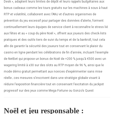
Desk », adaptent leurs limites de dépôt et leurs rappels budgétaires aux
bonus cadeaux comme les tours gratuits sur les machines à sous à haut
RTP et volatilité, collaborent avec l’ANJ et d’autres organismes de
prévention du jeu excessif pour partager des données d’alerte, forment
continuellement leurs équipes de service client à reconnaître le stress lié
aux fêtes et au « coup du père Noël », offrent aux joueurs des check‑lists
pratiques et des outils tiers de suivi du temps et de la bankroll, tout cela
afin de garantir la sécurité des joueurs tout en conservant le plaisir du
casino en ligne pendant les célébrations de fin d’année, incluant l’exemple
de NetBet qui propose un bonus de Noël de +200 % jusqu’à €500 avec un
wagering limité à x30 sur des slots au RTP moyen de 96 %, ainsi que le
mode démo gratuit permettant aux novices d’expérimenter sans mise
réelle ; ces mesures s’inscrivent dans une stratégie globale visant à
réduire l’exposition financière tout en conservant l’excitation du jackpot
progressif sur des jeux comme Mega Fortune ou Gonzo’s Quest
Noël et jeu responsable :