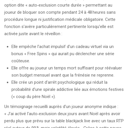
option dite « auto‑exclusion courte durée » permettant au
joueur de bloquer son compte pendant 24 à 48 heures sans
procédure longue ni justification médicale obligatoire. Cette
fonction s’avère particulièrement pertinente lorsqu’elle est
activée juste avant le réveillon :
Elle empêche l’achat impulsif d’un cadeau virtuel via un
bonus « Free Spins » qui aurait pu déclencher une série
coûteuse.
Elle offre au joueur un temps mort suffisant pour réévaluer
son budget mensuel avant que la frénésie ne reprenne.
Elle crée un point d’arrêt psychologique qui réduit la
probabilité d’une spirale addictive liée aux émotions festives
(« coup du père Noël »).
Un témoignage recueilli auprès d’un joueur anonyme indique :
« J’ai activé l’auto‑exclusion deux jours avant Noël après avoir
perdu plus que prévu sur la table blackjack live avec un taux RTP