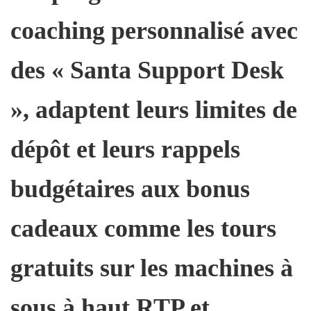
coaching personnalisé avec
des « Santa Support Desk
», adaptent leurs limites de
dépôt et leurs rappels
budgétaires aux bonus
cadeaux comme les tours
gratuits sur les machines à
sous à haut RTP et