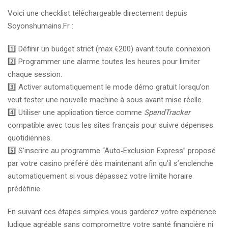
Voici une checklist téléchargeable directement depuis
Soyonshumains.Fr :
1️⃣ Définir un budget strict (max €200) avant toute connexion.
2️⃣ Programmer une alarme toutes les heures pour limiter
chaque session.
3️⃣ Activer automatiquement le mode démo gratuit lorsqu’on
veut tester une nouvelle machine à sous avant mise réelle.
4️⃣ Utiliser une application tierce comme
SpendTracker
compatible avec tous les sites français pour suivre dépenses
quotidiennes.
5️⃣ S’inscrire au programme “Auto‑Exclusion Express” proposé
par votre casino préféré dès maintenant afin qu’il s’enclenche
automatiquement si vous dépassez votre limite horaire
prédéfinie.
En suivant ces étapes simples vous garderez votre expérience
ludique agréable sans compromettre votre santé financière ni