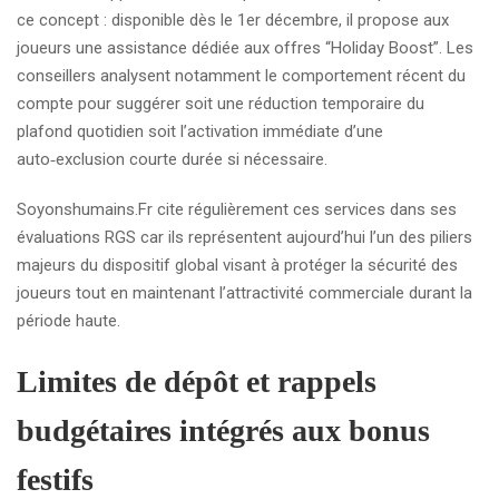
ce concept : disponible dès le 1er décembre, il propose aux
joueurs une assistance dédiée aux offres “Holiday Boost”. Les
conseillers analysent notamment le comportement récent du
compte pour suggérer soit une réduction temporaire du
plafond quotidien soit l’activation immédiate d’une
auto‑exclusion courte durée si nécessaire.
Soyonshumains.Fr cite régulièrement ces services dans ses
évaluations RGS car ils représentent aujourd’hui l’un des piliers
majeurs du dispositif global visant à protéger la sécurité des
joueurs tout en maintenant l’attractivité commerciale durant la
période haute.
Limites de dépôt et rappels
budgétaires intégrés aux bonus
festifs