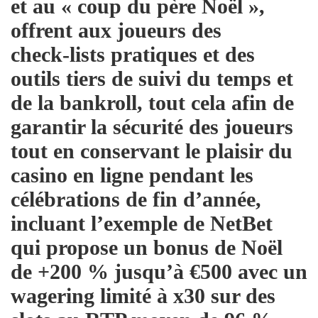
et au « coup du père Noël »,
offrent aux joueurs des
check‑lists pratiques et des
outils tiers de suivi du temps et
de la bankroll, tout cela afin de
garantir la sécurité des joueurs
tout en conservant le plaisir du
casino en ligne pendant les
célébrations de fin d’année,
incluant l’exemple de NetBet
qui propose un bonus de Noël
de +200 % jusqu’à €500 avec un
wagering limité à x30 sur des