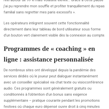
réel autour de 99 % mais volatilité élevée… Grâce à cette pause
j’ai pu reprendre mon souffle et profiter tranquillement du repas
familial sans regretter mes paris excessifs ».
Les opérateurs intègrent souvent cette fonctionnalité
directement dans leur tableau de bord utilisateur sous forme
d’un bouton vert clairement visible dès la connexion au compte.
Programmes de « coaching » en
ligne : assistance personnalisée
De nombreux sites ont développé depuis la pandémie des
services dédiés où le joueur peut dialoguer instantanément
avec un conseiller spécialisé via chat texte ou visioconférence
audio. Ces programmes sont généralement gratuits ou
conditionnés à l’obtention d’un bonus sans exigence
supplémentaire – pratique courante pendant les promotions
festives où chaque euro dépensé ouvre droit à cinq minutes