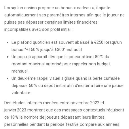
Lorsqu’un casino propose un bonus « cadeau », il ajuste
automatiquement ses paramètres internes afin que le joueur ne
puisse pas dépasser certaines limites financières
incompatibles avec son profil initial :
Le plafond quotidien est souvent abaissé à €250 lorsqu’un
bonus “+150 % jusqu’à €300” est actif.
Un pop‑up apparaît dès que le joueur atteint 80 % du
montant maximal autorisé pour rappeler son budget
mensuel.
Un deuxième rappel visuel signale quand la perte cumulée
dépasse 50 % du dépôt initial afin d’inciter à faire une pause
volontaire.
Des études internes menées entre novembre 2022 et
janvier 2023 montrent que ces messages contextuels réduisent
de 18 % le nombre de joueurs dépassant leurs limites
personnelles pendant la période festive comparé aux années