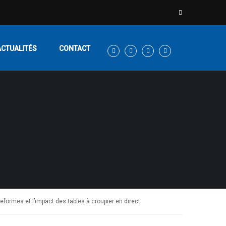
ACTUALITÉS
CONTACT
formes et l’impact des tables à croupier en direct