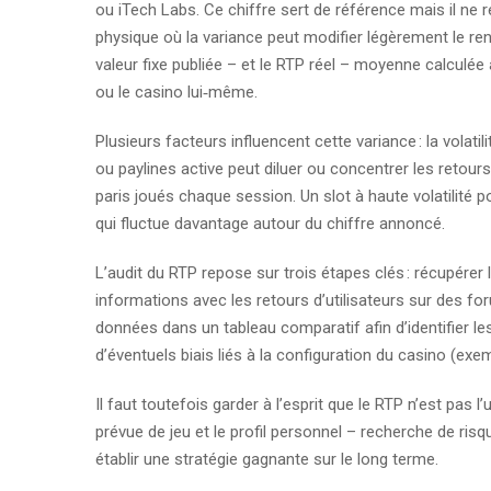
ou iTech Labs. Ce chiffre sert de référence mais il ne re
physique où la variance peut modifier légèrement le ren
valeur fixe publiée – et le RTP réel – moyenne calcul
ou le casino lui‑même.
Plusieurs facteurs influencent cette variance : la volati
ou paylines active peut diluer ou concentrer les retou
paris joués chaque session. Un slot à haute volatilité 
qui fluctue davantage autour du chiffre annoncé.
L’audit du RTP repose sur trois étapes clés : récupérer
informations avec les retours d’utilisateurs sur des f
données dans un tableau comparatif afin d’identifier l
d’éventuels biais liés à la configuration du casino (exem
Il faut toutefois garder à l’esprit que le RTP n’est pas l
prévue de jeu et le profil personnel – recherche de ris
établir une stratégie gagnante sur le long terme.