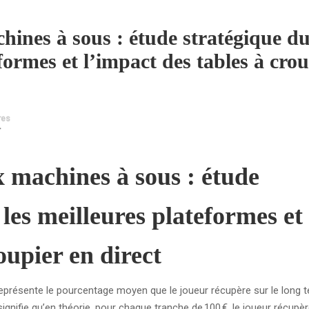
hines à sous : étude stratégique d
formes et l’impact des tables à crou
res
T
 machines à sous : étude
les meilleures plateformes et
oupier en direct
représente le pourcentage moyen que le joueur récupère sur le long 
gnifie qu’en théorie, pour chaque tranche de 100 €, le joueur récupèr