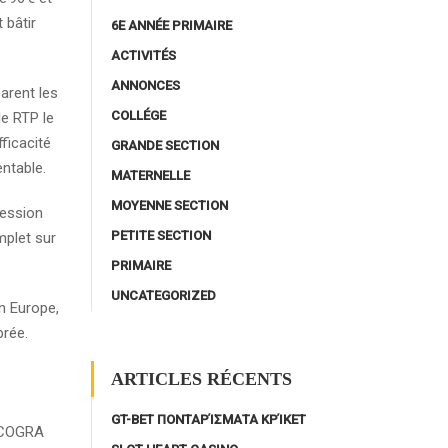
 bâtir
6E ANNÉE PRIMAIRE
ACTIVITÉS
ANNONCES
parent les
COLLÉGE
le RTP le
ficacité
GRANDE SECTION
entable.
MATERNELLE
MOYENNE SECTION
session
PETITE SECTION
mplet sur
PRIMAIRE
UNCATEGORIZED
n Europe,
brée.
ARTICLES RÉCENTS
GT-BET ΠΟΝΤΑΡΊΣΜΑΤΑ ΚΡΊΚΕΤ
 eCOGRA