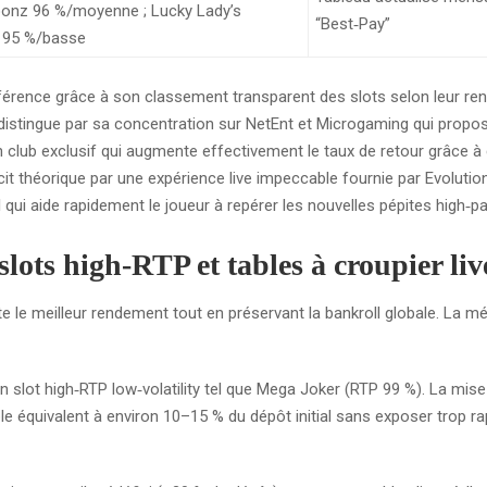
onz 96 %/moyenne ; Lucky Lady’s
“Best‑Pay”
 95 %/basse
férence grâce à son classement transparent des slots selon leur r
e distingue par sa concentration sur NetEnt et Microgaming qui propo
n club exclusif qui augmente effectivement le taux de retour grâce à
it théorique par une expérience live impeccable fournie par Evoluti
i aide rapidement le joueur à repérer les nouvelles pépites high‑pa
slots high‑RTP et tables à croupier liv
porte le meilleur rendement tout en préservant la bankroll globale. La 
 slot high‑RTP low‑volatility tel que Mega Joker (RTP 99 %). La mise
le équivalent à environ 10–15 % du dépôt initial sans exposer trop r