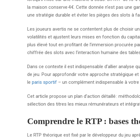
la maison conserve 4 €. Cette donnée n’est pas une gar
une stratégie durable et éviter les pièges des slots à f
Les joueurs avertis ne se contentent plus de choisir un 
volatilités et ajustent leurs mises en fonction du capita
plus élevé tout en profitant de l’immersion procurée pa
chiffrée des slots avec l’interaction humaine des tables
Dans ce contexte il est indispensable d’allier analyse qu
de jeu. Pour approfondir votre approche stratégique et 
le
paris sportif
– un complément indispensable à votre a
Cet article propose un plan d’action détaillé : méthod
sélection des titres les mieux rémunérateurs et intégra
Comprendre le RTP : bases thé
Le RTP théorique est fixé par le développeur du jeu apr