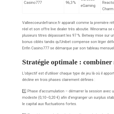
Casino777
96,3 %
Reacto
eGaming
Charm
Valleecoeurdefrance.fr apparaît comme la première ré
réel et son offre live dealer très aboutie. Winorama s
plusieurs titres dépassant les 97 %. Betway mise sur u
bonus ciblés tandis qu’Unibet compense son léger défic
Enfin Casino777 se démarque par son tableau mensuel qu
Stratégie optimale : combiner 
L’objectif est d’utiliser chaque type de jeu là où il ap
décline en trois phases clairement définies :
1️⃣ Phase d’accumulation – démarrer la session avec un
modeste (0,10–0,20 €) afin d’engranger un surplus stab
le capital aux fluctuations fortes.