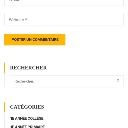
RECHERCHER
CATÉGORIES
1E ANNÉE COLLÉGE
1E ANNÉE PRIMAIRE