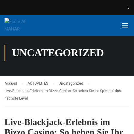
UNCATEGORIZED
Accueil
ACTUALITÉS
Uncategorized
Live‑Blackjack‑Erlebnis im Bizzo Casino: So heben Sie Ihr Spiel auf das
nächste Level
Live‑Blackjack‑Erlebnis im
Bizzo Casino: So heben Sie Ihr