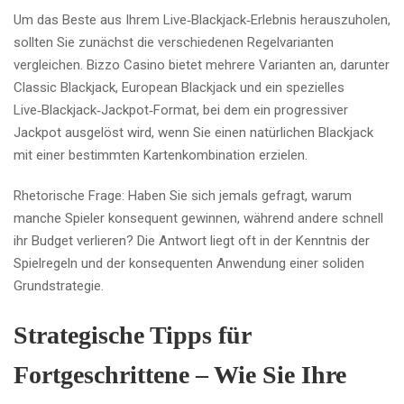
Um das Beste aus Ihrem Live‑Blackjack‑Erlebnis herauszuholen,
sollten Sie zunächst die verschiedenen Regelvarianten
vergleichen. Bizzo Casino bietet mehrere Varianten an, darunter
Classic Blackjack, European Blackjack und ein spezielles
Live‑Blackjack‑Jackpot‑Format, bei dem ein progressiver
Jackpot ausgelöst wird, wenn Sie einen natürlichen Blackjack
mit einer bestimmten Kartenkombination erzielen.
Rhetorische Frage: Haben Sie sich jemals gefragt, warum
manche Spieler konsequent gewinnen, während andere schnell
ihr Budget verlieren? Die Antwort liegt oft in der Kenntnis der
Spielregeln und der konsequenten Anwendung einer soliden
Grundstrategie.
Strategische Tipps für
Fortgeschrittene – Wie Sie Ihre