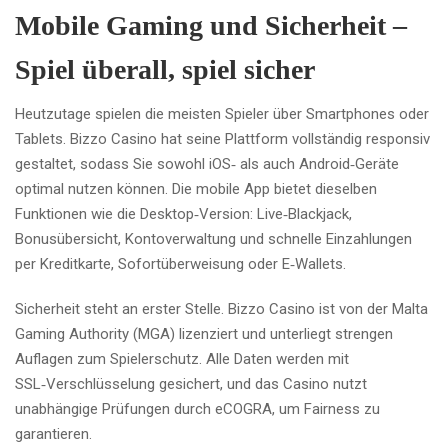
Mobile Gaming und Sicherheit –
Spiel überall, spiel sicher
Heutzutage spielen die meisten Spieler über Smartphones oder
Tablets. Bizzo Casino hat seine Plattform vollständig responsiv
gestaltet, sodass Sie sowohl iOS‑ als auch Android‑Geräte
optimal nutzen können. Die mobile App bietet dieselben
Funktionen wie die Desktop‑Version: Live‑Blackjack,
Bonusübersicht, Kontoverwaltung und schnelle Einzahlungen
per Kreditkarte, Sofortüberweisung oder E‑Wallets.
Sicherheit steht an erster Stelle. Bizzo Casino ist von der Malta
Gaming Authority (MGA) lizenziert und unterliegt strengen
Auflagen zum Spielerschutz. Alle Daten werden mit
SSL‑Verschlüsselung gesichert, und das Casino nutzt
unabhängige Prüfungen durch eCOGRA, um Fairness zu
garantieren.