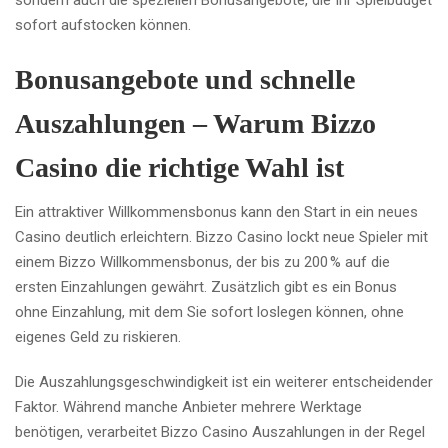
sondern auch die speziellen Bonusangebote, die Ihr Spielbudget
sofort aufstocken können.
Bonusangebote und schnelle
Auszahlungen – Warum Bizzo
Casino die richtige Wahl ist
Ein attraktiver Willkommensbonus kann den Start in ein neues
Casino deutlich erleichtern. Bizzo Casino lockt neue Spieler mit
einem Bizzo Willkommensbonus, der bis zu 200 % auf die
ersten Einzahlungen gewährt. Zusätzlich gibt es ein Bonus
ohne Einzahlung, mit dem Sie sofort loslegen können, ohne
eigenes Geld zu riskieren.
Die Auszahlungsgeschwindigkeit ist ein weiterer entscheidender
Faktor. Während manche Anbieter mehrere Werktage
benötigen, verarbeitet Bizzo Casino Auszahlungen in der Regel