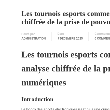
Les tournois esports comme 
chiffrée de la prise de pouv
Date
Commentai
Posté par
ADMINISTRATION
7 DÉCEMBRE 2025
0 COMMEN
Les tournois esports c
analyse chiffrée de la p
numériques
Introduction
Le boom des sports électroniques n’est plus une curiosit