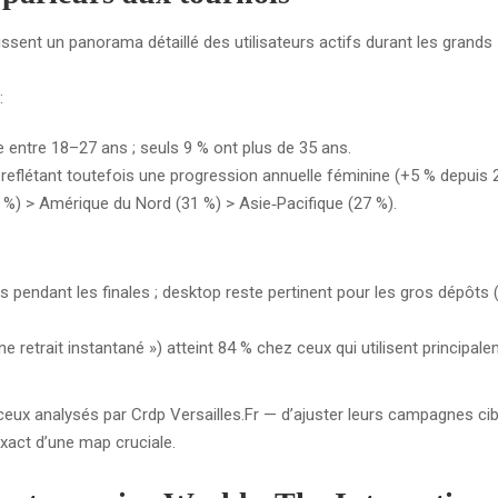
ent un panorama détaillé des utilisateurs actifs durant les grands
:
 entre 18–27 ans ; seuls 9 % ont plus de 35 ans.
flétant toutefois une progression annuelle féminine (+5 % depuis 
 %) > Amérique du Nord (31 %) > Asie‐Pacifique (27 %).
pendant les finales ; desktop reste pertinent pour les gros dépôts 
e retrait instantané ​») atteint 84 % chez ceux qui utilisent principal
ux analysés par Crdp Versailles.Fr — d’ajuster leurs campagnes cib
xact d’une map cruciale.