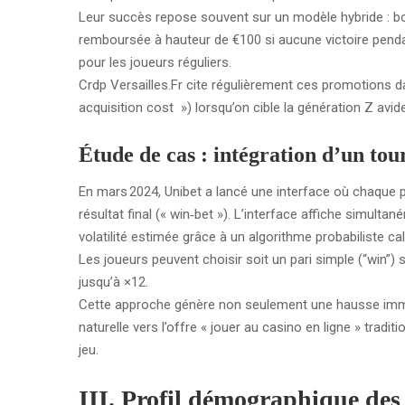
Leur succès repose souvent sur un modèle hybride : bon
remboursée à hauteur de €100 si aucune victoire penda
pour les joueurs réguliers.
Crdp Versailles.Fr cite régulièrement ces promotions d
acquisition cost ») lorsqu’on cible la génération Z avi
Étude de cas : intégration d’un tou
En mars 2024, Unibet a lancé une interface où chaque 
résultat final (« win‑bet »). L’interface affiche simult
volatilité estimée grâce à un algorithme probabiliste cal
Les joueurs peuvent choisir soit un pari simple (“win”)
jusqu’à ×12.
Cette approche génère non seulement une hausse immé
naturelle vers l’offre « jouer au casino en ligne » tradi
jeu.
III. Profil démographique des