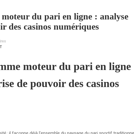
moteur du pari en ligne : analyse
oir des casinos numériques
res
T
omme moteur du pari en ligne 
rise de pouvoir des casinos
é ; il façonne déjà l’ensemble du paysage du pari sportif traditionne