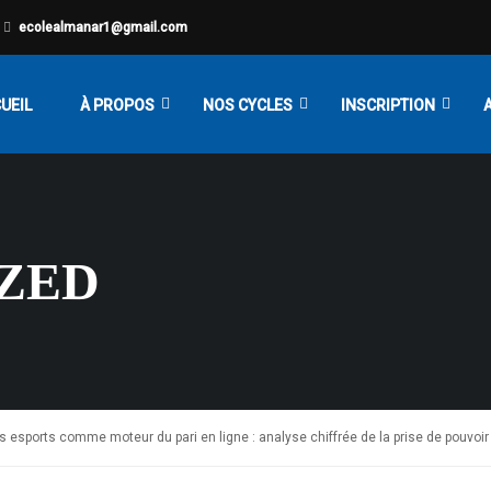
0
ecolealmanar1@gmail.com
UEIL
À PROPOS
NOS CYCLES
INSCRIPTION
ZED
s esports comme moteur du pari en ligne : analyse chiffrée de la prise de pouvo