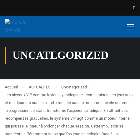
UNCATEGORIZED
Accueil
ACTUALITÉS
Uncategorized
Les niveaux VIP comme levier psychologique : comparaison des jeux solo
et multijoueurs sur les plateformes de casino modernes révèle comment
la progression de statut transforme l’expérience ludique. En offrant des
récompenses graduelles, le système VIP agit comme un moteur interne
qui pousse le joueur à prolonger chaque session. Cette impulsion se
manifeste différemment selon que l’on joue en solitaire face à un