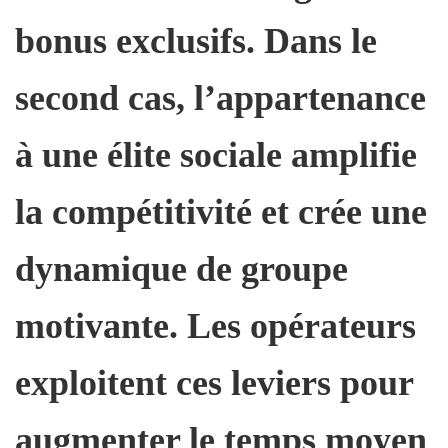
bonus exclusifs. Dans le
second cas, l’appartenance
à une élite sociale amplifie
la compétitivité et crée une
dynamique de groupe
motivante. Les opérateurs
exploitent ces leviers pour
augmenter le temps moyen