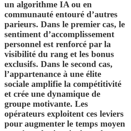
un algorithme IA ou en
communauté entouré d’autres
parieurs. Dans le premier cas, le
sentiment d’accomplissement
personnel est renforcé par la
visibilité du rang et les bonus
exclusifs. Dans le second cas,
l’appartenance à une élite
sociale amplifie la compétitivité
et crée une dynamique de
groupe motivante. Les
opérateurs exploitent ces leviers
pour augmenter le temps moyen