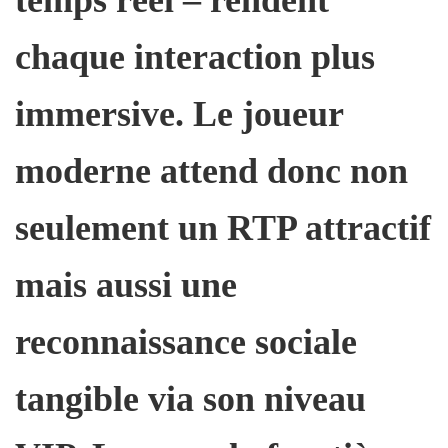
temps réel – rendent
chaque interaction plus
immersive. Le joueur
moderne attend donc non
seulement un RTP attractif
mais aussi une
reconnaissance sociale
tangible via son niveau