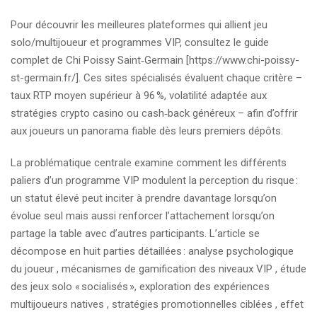
Pour découvrir les meilleures plateformes qui allient jeu
solo/multijoueur et programmes VIP, consultez le guide
complet de Chi Poissy Saint‑Germain [https://www.chi-poissy-
st-germain.fr/]. Ces sites spécialisés évaluent chaque critère –
taux RTP moyen supérieur à 96 %, volatilité adaptée aux
stratégies crypto casino ou cash‑back généreux – afin d’offrir
aux joueurs un panorama fiable dès leurs premiers dépôts.
La problématique centrale examine comment les différents
paliers d’un programme VIP modulent la perception du risque :
un statut élevé peut inciter à prendre davantage lorsqu’on
évolue seul mais aussi renforcer l’attachement lorsqu’on
partage la table avec d’autres participants. L’article se
décompose en huit parties détaillées : analyse psychologique
du joueur , mécanismes de gamification des niveaux VIP , étude
des jeux solo « socialisés », exploration des expériences
multijoueurs natives , stratégies promotionnelles ciblées , effet