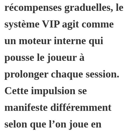
récompenses graduelles, le
système VIP agit comme
un moteur interne qui
pousse le joueur à
prolonger chaque session.
Cette impulsion se
manifeste différemment
selon que l’on joue en