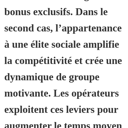
bonus exclusifs. Dans le
second cas, l’appartenance
à une élite sociale amplifie
la compétitivité et crée une
dynamique de groupe
motivante. Les opérateurs
exploitent ces leviers pour
augmenter le temps moyen