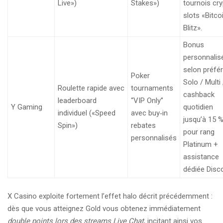
Live»)
Stakes»)
tournois cr
slots «Bitco
Blitz».
Bonus
personnalis
selon préfé
Poker
Solo / Multi 
Roulette rapide avec
tournaments
cashback
leaderboard
“VIP Only”
Y Gaming
quotidien
individuel («Speed
avec buy‑in
jusqu’à 15 
Spin»)
rebates
pour rang
personnalisés
Platinum +
assistance
dédiée Disco
X Casino exploite fortement l’effet halo décrit précédemment :
dès que vous atteignez Gold vous obtenez immédiatement
double points lors des streams Live Chat
, incitant ainsi vos