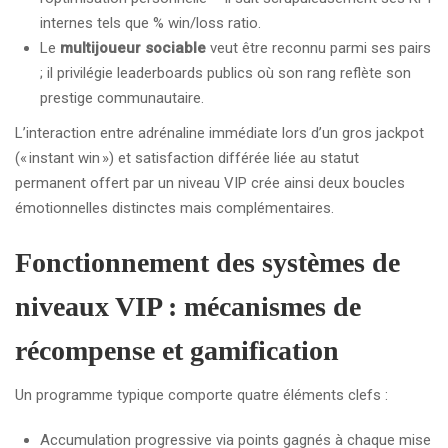
internes tels que % win/loss ratio.
Le
multijoueur sociable
veut être reconnu parmi ses pairs
; il privilégie leaderboards publics où son rang reflète son
prestige communautaire.
L’interaction entre adrénaline immédiate lors d’un gros jackpot
(« instant win ») et satisfaction différée liée au statut
permanent offert par un niveau VIP crée ainsi deux boucles
émotionnelles distinctes mais complémentaires.
Fonctionnement des systèmes de
niveaux VIP : mécanismes de
récompense et gamification
Un programme typique comporte quatre éléments clefs :
Accumulation progressive via points gagnés à chaque mise