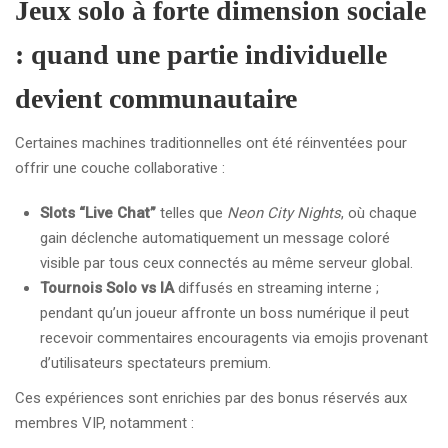
Jeux solo à forte dimension sociale
: quand une partie individuelle
devient communautaire
Certaines machines traditionnelles ont été réinventées pour
offrir une couche collaborative :
Slots “Live Chat”
telles que
Neon City Nights
, où chaque
gain déclenche automatiquement un message coloré
visible par tous ceux connectés au même serveur global.
Tournois Solo vs IA
diffusés en streaming interne ;
pendant qu’un joueur affronte un boss numérique il peut
recevoir commentaires encouragents via emojis provenant
d’utilisateurs spectateurs premium.
Ces expériences sont enrichies par des bonus réservés aux
membres VIP, notamment :