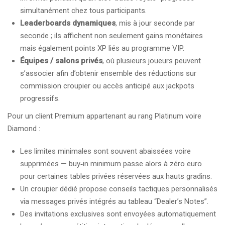
simultanément chez tous participants.
Leaderboards dynamiques
, mis à jour seconde par
seconde ; ils affichent non seulement gains monétaires
mais également points XP liés au programme VIP.
Équipes / salons privés
, où plusieurs joueurs peuvent
s’associer afin d’obtenir ensemble des réductions sur
commission croupier ou accès anticipé aux jackpots
progressifs.
Pour un client Premium appartenant au rang Platinum voire
Diamond :
Les limites minimales sont souvent abaissées voire
supprimées — buy‑in minimum passe alors à zéro euro
pour certaines tables privées réservées aux hauts gradins.
Un croupier dédié propose conseils tactiques personnalisés
via messages privés intégrés au tableau “Dealer’s Notes”.
Des invitations exclusives sont envoyées automatiquement