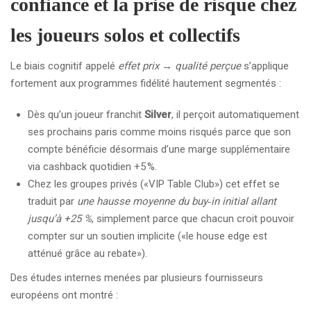
confiance et la prise de risque chez
les joueurs solos et collectifs
Le biais cognitif appelé
effet prix → qualité perçue
s’applique
fortement aux programmes fidélité hautement segmentés :
Dès qu’un joueur franchit
Silver
, il perçoit automatiquement
ses prochains paris comme moins risqués parce que son
compte bénéficie désormais d’une marge supplémentaire
via cashback quotidien +5 %.
Chez les groupes privés («VIP Table Club») cet effet se
traduit par
une hausse moyenne du buy‑in initial allant
jusqu’à +25 %
, simplement parce que chacun croit pouvoir
compter sur un soutien implicite («le house edge est
atténué grâce au rebate»).
Des études internes menées par plusieurs fournisseurs
européens ont montré :