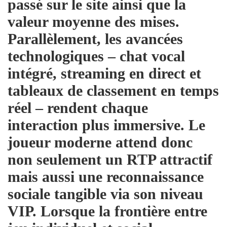
passé sur le site ainsi que la
valeur moyenne des mises.
Parallèlement, les avancées
technologiques – chat vocal
intégré, streaming en direct et
tableaux de classement en temps
réel – rendent chaque
interaction plus immersive. Le
joueur moderne attend donc
non seulement un RTP attractif
mais aussi une reconnaissance
sociale tangible via son niveau
VIP. Lorsque la frontière entre