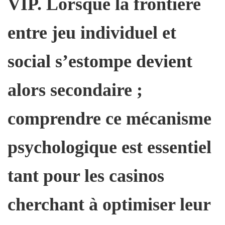
VIP. Lorsque la frontière
entre jeu individuel et
social s’estompe devient
alors secondaire ;
comprendre ce mécanisme
psychologique est essentiel
tant pour les casinos
cherchant à optimiser leur