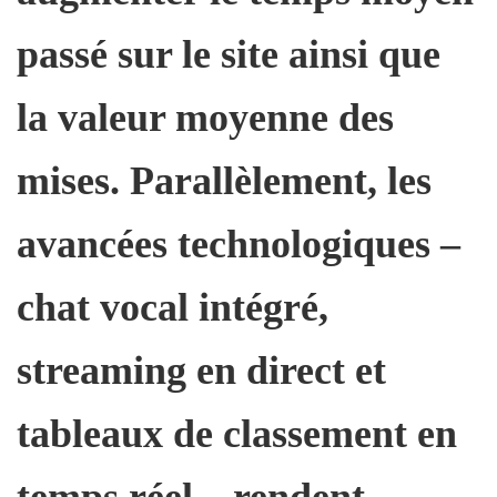
passé sur le site ainsi que
la valeur moyenne des
mises. Parallèlement, les
avancées technologiques –
chat vocal intégré,
streaming en direct et
tableaux de classement en