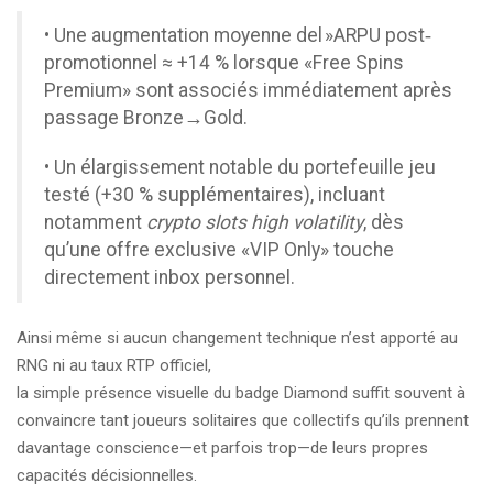
• Une augmentation moyenne del »ARPU post‐
promotionnel ≈ +14 % lorsque «Free Spins
Premium» sont associés immédiatement après
passage Bronze→Gold.
• Un élargissement notable du portefeuille jeu
testé (+30 % supplémentaires), incluant
notamment
crypto slots high volatility
, dès
qu’une offre exclusive «VIP Only» touche
directement inbox personnel.
Ainsi même si aucun changement technique n’est apporté au
RNG ni au taux RTP officiel,
la simple présence visuelle du badge Diamond suffit souvent à
convaincre tant joueurs solitaires que collectifs qu’ils prennent
davantage conscience—et parfois trop—de leurs propres
capacités décisionnelles.