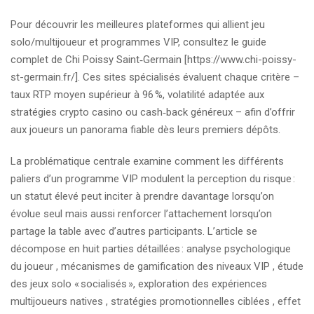
Pour découvrir les meilleures plateformes qui allient jeu
solo/multijoueur et programmes VIP, consultez le guide
complet de Chi Poissy Saint‑Germain [https://www.chi-poissy-
st-germain.fr/]. Ces sites spécialisés évaluent chaque critère –
taux RTP moyen supérieur à 96 %, volatilité adaptée aux
stratégies crypto casino ou cash‑back généreux – afin d’offrir
aux joueurs un panorama fiable dès leurs premiers dépôts.
La problématique centrale examine comment les différents
paliers d’un programme VIP modulent la perception du risque :
un statut élevé peut inciter à prendre davantage lorsqu’on
évolue seul mais aussi renforcer l’attachement lorsqu’on
partage la table avec d’autres participants. L’article se
décompose en huit parties détaillées : analyse psychologique
du joueur , mécanismes de gamification des niveaux VIP , étude
des jeux solo « socialisés », exploration des expériences
multijoueurs natives , stratégies promotionnelles ciblées , effet