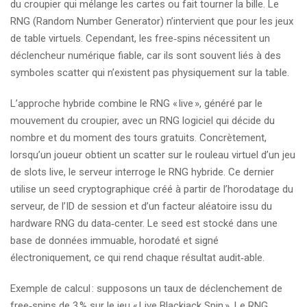
du croupier qui mélange les cartes ou fait tourner la bille. Le
RNG (Random Number Generator) n’intervient que pour les jeux
de table virtuels. Cependant, les free‑spins nécessitent un
déclencheur numérique fiable, car ils sont souvent liés à des
symboles scatter qui n’existent pas physiquement sur la table.
L’approche hybride combine le RNG « live », généré par le
mouvement du croupier, avec un RNG logiciel qui décide du
nombre et du moment des tours gratuits. Concrètement,
lorsqu’un joueur obtient un scatter sur le rouleau virtuel d’un jeu
de slots live, le serveur interroge le RNG hybride. Ce dernier
utilise un seed cryptographique créé à partir de l’horodatage du
serveur, de l’ID de session et d’un facteur aléatoire issu du
hardware RNG du data‑center. Le seed est stocké dans une
base de données immuable, horodaté et signé
électroniquement, ce qui rend chaque résultat audit‑able.
Exemple de calcul : supposons un taux de déclenchement de
free‑spins de 3 % sur le jeu « Live Blackjack Spin ». Le RNG