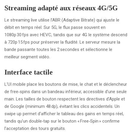
Streaming adapté aux réseaux 4G/5G
Le streaming live utilise l’ABR (Adaptive Bitrate) qui ajuste le
débit en temps réel. Sur 5G, le flux passe souvent en
1080p 30 fps avec HEVC, tandis que sur 4G le système descend
à 720p 15 fps pour préserver la fluidité. Le serveur mesure la
bande passante toutes les 2 secondes et sélectionne le
meilleur segment vidéo.
Interface tactile
L’UI mobile place les boutons de mise, le chat et le déclencheur
de free‑spins dans un bandeau inférieur, accessible d’une seule
main. Les tailles de bouton respectent les directives d’Apple et
de Google (minimum 48 dp), évitant les clics accidentels. Un
swipe up permet d’afficher le tableau des gains en temps réel,
tandis qu’un double‑tap sur le bouton « Free‑Spin » confirme
l’acceptation des tours gratuits.