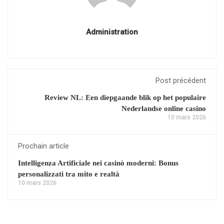
Administration
Post précédent
Review NL: Een diepgaande blik op het populaire
Nederlandse online casino
10 mars 2026
Prochain article
Intelligenza Artificiale nei casinò moderni: Bonus
personalizzati tra mito e realtà
10 mars 2026