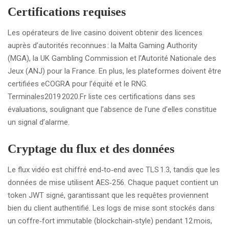
Certifications requises
Les opérateurs de live casino doivent obtenir des licences
auprès d’autorités reconnues : la Malta Gaming Authority
(MGA), la UK Gambling Commission et l’Autorité Nationale des
Jeux (ANJ) pour la France. En plus, les plateformes doivent être
certifiées eCOGRA pour l’équité et le RNG.
Terminales2019 2020.Fr liste ces certifications dans ses
évaluations, soulignant que l’absence de l’une d’elles constitue
un signal d’alarme.
Cryptage du flux et des données
Le flux vidéo est chiffré end‑to‑end avec TLS 1.3, tandis que les
données de mise utilisent AES‑256. Chaque paquet contient un
token JWT signé, garantissant que les requêtes proviennent
bien du client authentifié. Les logs de mise sont stockés dans
un coffre‑fort immutable (blockchain‑style) pendant 12 mois,