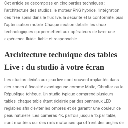
Cet article se décompose en cinq parties techniques :
l’architecture des studios, le moteur RNG hybride, l’intégration
des free‑spins dans le flux live, la sécurité et la conformité, puis
l’optimisation mobile. Chaque section détaille les choix
technologiques qui permettent aux opérateurs de livrer une
expérience fluide, fiable et responsable.
Architecture technique des tables
Live : du studio à votre écran
Les studios dédiés aux jeux live sont souvent implantés dans
des zones à fiscalité avantageuse comme Malte, Gibraltar ou la
République tchèque. Un studio typique comprend plusieurs
tables, chaque table étant éclairée par des panneaux LED
réglables afin d’éviter les ombres et de garantir une couleur de
peau naturelle. Les caméras 4K, parfois jusqu’à 12 par table,
sont montées sur des rails motorisés qui offrent des angles de