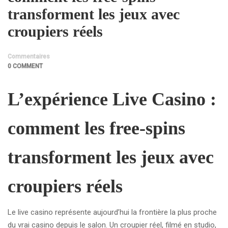
transforment les jeux avec
croupiers réels
Commentaires
0 COMMENT
L’expérience Live Casino :
comment les free‑spins
transforment les jeux avec
croupiers réels
Le live casino représente aujourd’hui la frontière la plus proche
du vrai casino depuis le salon. Un croupier réel, filmé en studio,