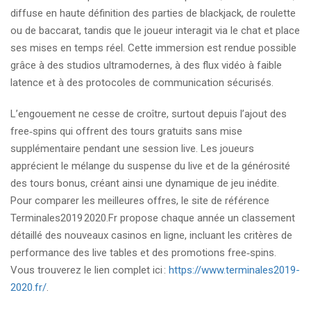
diffuse en haute définition des parties de blackjack, de roulette
ou de baccarat, tandis que le joueur interagit via le chat et place
ses mises en temps réel. Cette immersion est rendue possible
grâce à des studios ultramodernes, à des flux vidéo à faible
latence et à des protocoles de communication sécurisés.
L’engouement ne cesse de croître, surtout depuis l’ajout des
free‑spins qui offrent des tours gratuits sans mise
supplémentaire pendant une session live. Les joueurs
apprécient le mélange du suspense du live et de la générosité
des tours bonus, créant ainsi une dynamique de jeu inédite.
Pour comparer les meilleures offres, le site de référence
Terminales2019 2020.Fr propose chaque année un classement
détaillé des nouveaux casinos en ligne, incluant les critères de
performance des live tables et des promotions free‑spins.
Vous trouverez le lien complet ici :
https://www.terminales2019-
2020.fr/
.