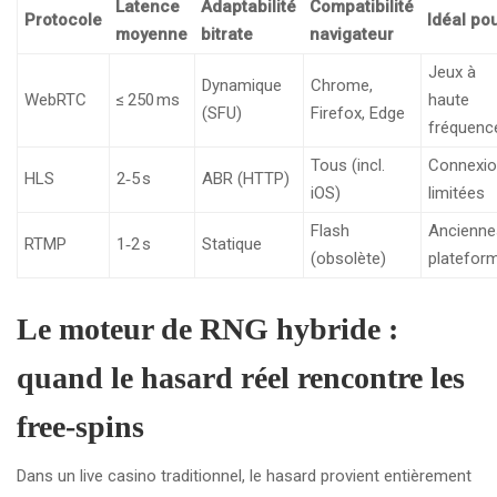
Latence
Adaptabilité
Compatibilité
Protocole
Idéal po
moyenne
bitrate
navigateur
Jeux à
Dynamique
Chrome,
WebRTC
≤ 250 ms
haute
(SFU)
Firefox, Edge
fréquenc
Tous (incl.
Connexi
HLS
2‑5 s
ABR (HTTP)
iOS)
limitées
Flash
Ancienne
RTMP
1‑2 s
Statique
(obsolète)
platefor
Le moteur de RNG hybride :
quand le hasard réel rencontre les
free‑spins
Dans un live casino traditionnel, le hasard provient entièrement