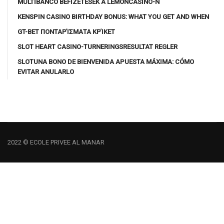
MULTIBANCO BEFIZETÉSEK A LEMONCASINO-N
KENSPIN CASINO BIRTHDAY BONUS: WHAT YOU GET AND WHEN
GT-BET ΠΟΝΤΑΡΊΣΜΑΤΑ ΚΡΊΚΕΤ
SLOT HEART CASINO-TURNERINGSRESULTAT REGLER
SLOTUNA BONO DE BIENVENIDA APUESTA MÁXIMA: CÓMO
EVITAR ANULARLO
2022 © ECOLE PRIVEE AL MANAR