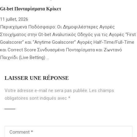
Gt-bet Πονταρίσματα Κρίκετ
11 juillet, 2026
Περιεχόμενα Ποδόσφαιρο: Οι Δημοφιλέστερες Αγορές
Στοιχήματος στην Gt-bet Αναλυτικός Οδηγός για τις Αγορές “First
Goalscorer” και “Anytime Goalscorer” Αγορές Half-Time/Full-Time
και Correct Score Συνδυασμένα Πονταρίσματα και Ζωντανό
Παιχνίδι (Live Betting) …
LAISSER UNE RÉPONSE
Votre adresse e-mail ne sera pas publiée.
Les champs
obligatoires sont indiqués avec
*