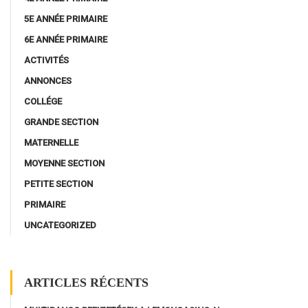
5E ANNÉE PRIMAIRE
6E ANNÉE PRIMAIRE
ACTIVITÉS
ANNONCES
COLLÉGE
GRANDE SECTION
MATERNELLE
MOYENNE SECTION
PETITE SECTION
PRIMAIRE
UNCATEGORIZED
ARTICLES RÉCENTS