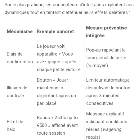
Sur le plan pratique, les concepteurs d’interfaces exploitent ces
dynamiques tout en tentant d’atténuer leurs effets délétères :
Mesure préventive
Mécanisme
Exemple concret
intégrée
Le joueur voit
Pop‑up rappelant le
Biais de
apparaître « Vous
taux global de perte
confirmation
avez gagné » après
(% moyen)
chaque petite victoire
Bouton « Jouer
Limiteur automatique
Illusion de
maintenant »
désactivant le bouton
contrôle
clignotant après un
après X minutes
pari placé
consécutives
Message explicatif
Bonus « 250 % up to
Effet de
indiquant conditions
€500 » affiché avant
halo
réelles (
wagering
toute session
requis)