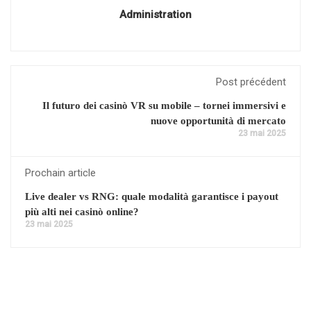
Administration
Post précédent
Il futuro dei casinò VR su mobile – tornei immersivi e
nuove opportunità di mercato
23 mai 2025
Prochain article
Live dealer vs RNG: quale modalità garantisce i payout
più alti nei casinò online?
23 mai 2025