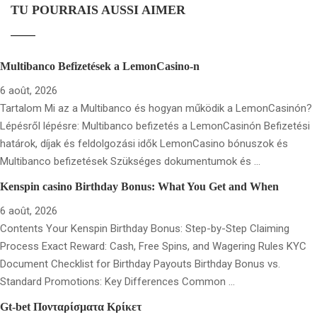
TU POURRAIS AUSSI AIMER
Multibanco Befizetések a LemonCasino-n
6 août, 2026
Tartalom Mi az a Multibanco és hogyan működik a LemonCasinón?
Lépésről lépésre: Multibanco befizetés a LemonCasinón Befizetési
határok, díjak és feldolgozási idők LemonCasino bónuszok és
Multibanco befizetések Szükséges dokumentumok és …
Kenspin casino Birthday Bonus: What You Get and When
6 août, 2026
Contents Your Kenspin Birthday Bonus: Step-by-Step Claiming
Process Exact Reward: Cash, Free Spins, and Wagering Rules KYC
Document Checklist for Birthday Payouts Birthday Bonus vs.
Standard Promotions: Key Differences Common …
Gt-bet Πονταρίσματα Κρίκετ