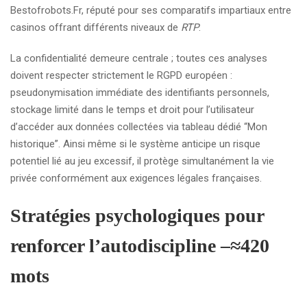
Bestofrobots.Fr, réputé pour ses comparatifs impartiaux entre
casinos offrant différents niveaux de
RTP
.
La confidentialité demeure centrale ; toutes ces analyses
doivent respecter strictement le RGPD européen :
pseudonymisation immédiate des identifiants personnels,
stockage limité dans le temps et droit pour l’utilisateur
d’accéder aux données collectées via tableau dédié “Mon
historique”. Ainsi même si le système anticipe un risque
potentiel lié au jeu excessif, il protège simultanément la vie
privée conformément aux exigences légales françaises.
Stratégies psychologiques pour
renforcer l’autodiscipline –​≈​420​​
mots