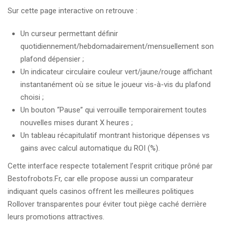
Sur cette page interactive on retrouve :
Un curseur permettant définir
quotidiennement/hebdomadairement/mensuellement son
plafond dépensier ;
Un indicateur circulaire couleur vert/jaune/rouge affichant
instantanément où se situe le joueur vis-à-vis du plafond
choisi ;
Un bouton “Pause” qui verrouille temporairement toutes
nouvelles mises durant X heures ;
Un tableau récapitulatif montrant historique dépenses vs
gains avec calcul automatique du ROI (%).
Cette interface respecte totalement l’esprit critique prôné par
Bestofrobots.Fr, car elle propose aussi un comparateur
indiquant quels casinos offrent les meilleures politiques
Rollover transparentes pour éviter tout piège caché derrière
leurs promotions attractives.