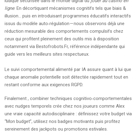
ludique sécurisée dans le monde digital du
jouer au casino en
ligne
. En décortiquant mécanismes cognitifs tels que biais &
illusion… puis en introduisant programmes éducatifs interactifs
issus du modèle auto‑régulation — nous observons déjà une
réduction mesurable des comportements compulsifs chez
ceux qui profitent pleinement des outils mis à disposition
notamment via Bestofrobots.Fr, référence indépendante qui
guide vers les meilleurs sites respectueux.
Le suivi comportemental alimenté par IA assure quant à lui que
chaque anomalie potentielle soit détectée rapidement tout en
restant conforme aux exigences RGPD.
Finalement , combiner techniques cognitivo‑comportementales
avec nudges temporels crée chez nos joueurs comme Alex
une vraie capacité autodisciplinaire : définissez votre budget via
“Mon budget”, utilisez nos badges motivants puis profitez
sereinement des jackpots ou promotions estivales.