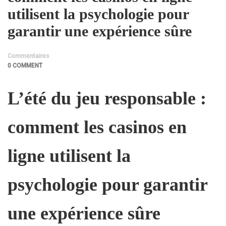
utilisent la psychologie pour
garantir une expérience sûre
Commentaires
0 COMMENT
L’été du jeu responsable :
comment les casinos en
ligne utilisent la
psychologie pour garantir
une expérience sûre