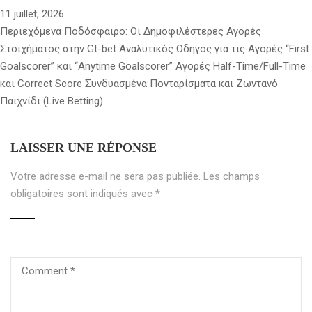
11 juillet, 2026
Περιεχόμενα Ποδόσφαιρο: Οι Δημοφιλέστερες Αγορές
Στοιχήματος στην Gt-bet Αναλυτικός Οδηγός για τις Αγορές “First
Goalscorer” και “Anytime Goalscorer” Αγορές Half-Time/Full-Time
και Correct Score Συνδυασμένα Πονταρίσματα και Ζωντανό
Παιχνίδι (Live Betting) …
LAISSER UNE RÉPONSE
Votre adresse e-mail ne sera pas publiée.
Les champs
obligatoires sont indiqués avec
*