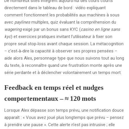
De nombreux sites intègrent aujourd’hui des cours courts
directement dans le tableau de bord : vidéo expliquant
comment fonctionnent les probabilités aux machines à sous
avec
paylines
multiples, quiz évaluant la compréhension du
wagering
exigé par un bonus sans KYC (
casino en ligne sans
kyc
) et exercices pratiques invitant l’utilisateur à fixer son
propre seuil stop‑loss avant chaque session. La métacognition
– c’est‑à‑dire la capacité à observer ses propres pensées –
aide alors Alex, personnage type que nous suivons tout au long
du texte, à reconnaître quand une frustration monte après une
série perdante et à déclencher volontairement un temps mort.
Feedback en temps réel et nudges
comportementaux – ≈ 120 mots
Lorsque Alex dépasse son temps prévu, une notification douce
apparaît : « Vous avez joué plus longtemps que prévu – pensez
à prendre une pause ». Cette alerte n’est pas intrusive ; elle