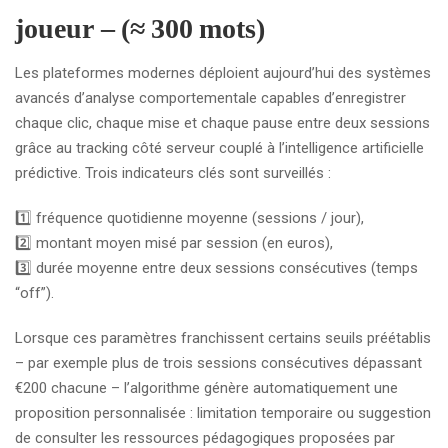
joueur – (≈ 300 mots)
Les plateformes modernes déploient aujourd’hui des systèmes
avancés d’analyse comportementale capables d’enregistrer
chaque clic, chaque mise et chaque pause entre deux sessions
grâce au tracking côté serveur couplé à l’intelligence artificielle
prédictive. Trois indicateurs clés sont surveillés :
1️⃣ fréquence quotidienne moyenne (sessions / jour),
2️⃣ montant moyen misé par session (en euros),
3️⃣ durée moyenne entre deux sessions consécutives (temps
“off”).
Lorsque ces paramètres franchissent certains seuils préétablis
– par exemple plus de trois sessions consécutives dépassant
€200 chacune – l’algorithme génère automatiquement une
proposition personnalisée : limitation temporaire ou suggestion
de consulter les ressources pédagogiques proposées par