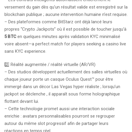
versement du gain dès qu’un résultat valide est enregistré sur la
blockchain publique ; aucune intervention humaine n’est requise.
– Des plateformes comme BitStarz ont déjà lancé leurs
propres “Crypto Jackpots” où il est possible de toucher jusqu’à
5 BTC
en quelques minutes après validation KYC minimalisé
voire absent—a perfect match for players seeking a casino live
sans KYC experience.
2️⃣ Réalité augmentée / réalité virtuelle (AR/VR)
– Des studios développent actuellement des salles virtuelles où
chaque joueur porte un casque Oculus Quest™ pour être
immergé dans un décor Las Vegas hyper réaliste ; lorsqu’un
jackpot se déclenche , il apparaît sous forme holographique
flottant devant lui.
– Cette technologie promet aussi une interaction sociale
enrichie : avatars personnalisables pourront se regrouper
autour du même slot progressif afin de partager leurs
réactions en temps réel.