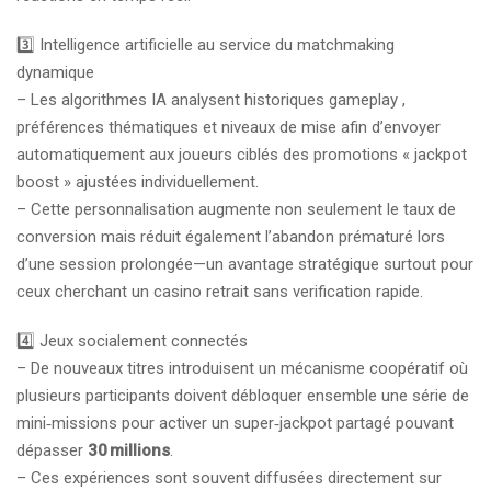
3️⃣ Intelligence artificielle au service du matchmaking
dynamique
– Les algorithmes IA analysent historiques gameplay ,
préférences thématiques et niveaux de mise afin d’envoyer
automatiquement aux joueurs ciblés des promotions « jackpot
boost » ajustées individuellement.
– Cette personnalisation augmente non seulement le taux de
conversion mais réduit également l’abandon prématuré lors
d’une session prolongée—un avantage stratégique surtout pour
ceux cherchant un casino retrait sans verification rapide.
4️⃣ Jeux socialement connectés
– De nouveaux titres introduisent un mécanisme coopératif où
plusieurs participants doivent débloquer ensemble une série de
mini‑missions pour activer un super‑jackpot partagé pouvant
dépasser
30 millions
.
– Ces expériences sont souvent diffusées directement sur