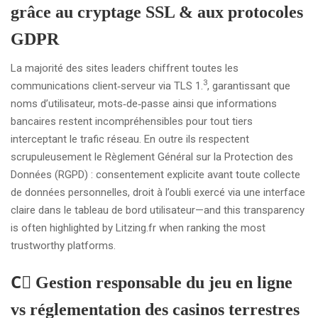
grâce au cryptage SSL & aux protocoles
GDPR
La majorité des sites leaders chiffrent toutes les
3
communications client‑serveur via TLS 1.
, garantissant que
noms d’utilisateur, mots‑de‑passe ainsi que informations
bancaires restent incompréhensibles pour tout tiers
interceptant le trafic réseau. En outre ils respectent
scrupuleusement le Règlement Général sur la Protection des
Données (RGPD) : consentement explicite avant toute collecte
de données personnelles, droit à l’oubli exercé via une interface
claire dans le tableau de bord utilisateur—and this transparency
is often highlighted by Litzin​g.fr when ranking the most
trustworthy platforms.
C️⃣ Gestion responsable du jeu en ligne
vs réglementation des casinos terrestres