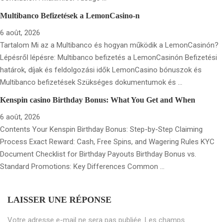
Multibanco Befizetések a LemonCasino-n
6 août, 2026
Tartalom Mi az a Multibanco és hogyan működik a LemonCasinón?
Lépésről lépésre: Multibanco befizetés a LemonCasinón Befizetési
határok, díjak és feldolgozási idők LemonCasino bónuszok és
Multibanco befizetések Szükséges dokumentumok és …
Kenspin casino Birthday Bonus: What You Get and When
6 août, 2026
Contents Your Kenspin Birthday Bonus: Step-by-Step Claiming
Process Exact Reward: Cash, Free Spins, and Wagering Rules KYC
Document Checklist for Birthday Payouts Birthday Bonus vs.
Standard Promotions: Key Differences Common …
LAISSER UNE RÉPONSE
Votre adresse e-mail ne sera pas publiée.
Les champs