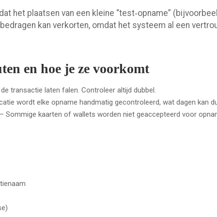
at het plaatsen van een kleine “test‑opname” (bijvoorbee
e bedragen kan verkorten, omdat het systeem al een vertr
ten en hoe je ze voorkomt
 transactie laten falen. Controleer altijd dubbel.
ficatie wordt elke opname handmatig gecontroleerd, wat dagen kan d
– Sommige kaarten of wallets worden niet geaccepteerd voor opnam
atienaam
se)