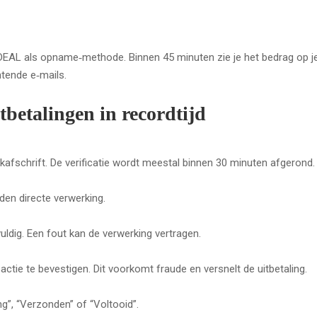
t iDEAL als opname‑methode. Binnen 45 minuten zie je het bedrag op j
tende e‑mails.
tbetalingen in recordtijd
nkafschrift. De verificatie wordt meestal binnen 30 minuten afgerond.
eden directe verwerking.
ldig. Een fout kan de verwerking vertragen.
ctie te bevestigen. Dit voorkomt fraude en versnelt de uitbetaling.
g”, “Verzonden” of “Voltooid”.