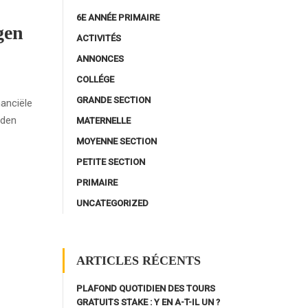
6E ANNÉE PRIMAIRE
gen
ACTIVITÉS
ANNONCES
COLLÉGE
GRANDE SECTION
nanciële
rden
MATERNELLE
MOYENNE SECTION
PETITE SECTION
PRIMAIRE
UNCATEGORIZED
ARTICLES RÉCENTS
PLAFOND QUOTIDIEN DES TOURS
GRATUITS STAKE : Y EN A-T-IL UN ?