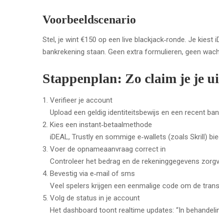
Voorbeeldscenario
Stel, je wint €150 op een live blackjack‑ronde. Je kies
bankrekening staan. Geen extra formulieren, geen wach
Stappenplan: Zo claim je je ui
Verifieer je account
Upload een geldig identiteitsbewijs en een recent ba
Kies een instant‑betaalmethode
iDEAL, Trustly en sommige e‑wallets (zoals Skrill) bi
Voer de opnameaanvraag correct in
Controleer het bedrag en de rekeninggegevens zorgvu
Bevestig via e‑mail of sms
Veel spelers krijgen een eenmalige code om de transa
Volg de status in je account
Het dashboard toont realtime updates: “In behandelin