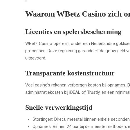
Waarom WBetz Casino zich ond
Licenties en spelersbescherming
WBetz Casino opereert onder een Nederlandse goklicenti
processen. Deze regulering garandeert dat jouw geld vei
uitgevoerd.
Transparante kostenstructuur
Veel casino’s rekenen verborgen kosten bij opnames. B
administratiekosten bij iDEAL of Trustly, en een minim
Snelle verwerkingstijd
Stortingen: Direct, meestal binnen enkele seconden
Opnames: Binnen 24 uur bij de meeste methoden, en 