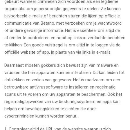
gebeurt wanneer criminelen zich voordoen als een legitieme
organisatie om je persoonlijke gegevens te stelen. Ze kunnen
bijvoorbeeld e-mails of berichten sturen die lijken op officiële
communicatie van Betano, met verzoeken om je wachtwoord
of andere gevoelige informatie. Het is essentieel om altijd de
afzender te controleren en nooit op links in verdachte berichten
te klikken. Een goede vuistregel is om altijd in te loggen via de
officiële
website
of app, in plaats van via links in e-mails.
Daarnaast moeten gokkers zich bewust zijn van malware en
virussen die hun apparaten kunnen infecteren. Dit kan leiden tot
datalekken en verlies van gegevens. Het is raadzaam om een
betrouwbare antivirussoftware te installeren en regelmatig
scans uit te voeren om uw apparaten te beschermen. Ook het
regelmatig bijwerken van uw besturingssysteem en apps kan
helpen om beveiligingslekken te dichten die door
cybercriminelen kunnen worden benut.
Controleer altijd de URL van de website waarop u zich