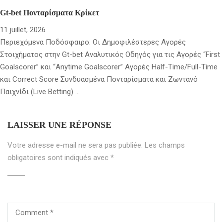
Gt-bet Πονταρίσματα Κρίκετ
11 juillet, 2026
Περιεχόμενα Ποδόσφαιρο: Οι Δημοφιλέστερες Αγορές
Στοιχήματος στην Gt-bet Αναλυτικός Οδηγός για τις Αγορές “First
Goalscorer” και “Anytime Goalscorer” Αγορές Half-Time/Full-Time
και Correct Score Συνδυασμένα Πονταρίσματα και Ζωντανό
Παιχνίδι (Live Betting) …
LAISSER UNE RÉPONSE
Votre adresse e-mail ne sera pas publiée.
Les champs
obligatoires sont indiqués avec
*