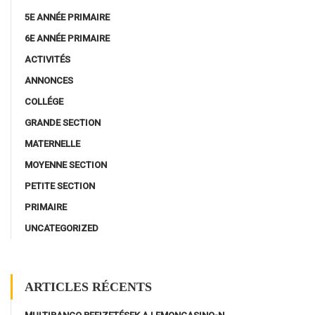
5E ANNÉE PRIMAIRE
6E ANNÉE PRIMAIRE
ACTIVITÉS
ANNONCES
COLLÉGE
GRANDE SECTION
MATERNELLE
MOYENNE SECTION
PETITE SECTION
PRIMAIRE
UNCATEGORIZED
ARTICLES RÉCENTS