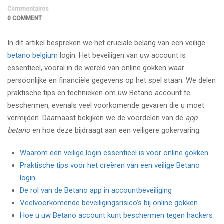
Commentaires
0 COMMENT
In dit artikel bespreken we het cruciale belang van een veilige
betano belgium
login. Het beveiligen van uw account is
essentieel, vooral in de wereld van online gokken waar
persoonlijke en financiële gegevens op het spel staan. We delen
praktische tips en technieken om uw Betano account te
beschermen, evenals veel voorkomende gevaren die u moet
vermijden. Daarnaast bekijken we de voordelen van de
app
betano
en hoe deze bijdraagt aan een veiligere gokervaring.
Waarom een veilige login essentieel is voor online gokken
Praktische tips voor het creëren van een veilige Betano
login
De rol van de Betano app in accountbeveiliging
Veelvoorkomende beveiligingsrisico’s bij online gokken
Hoe u uw Betano account kunt beschermen tegen hackers