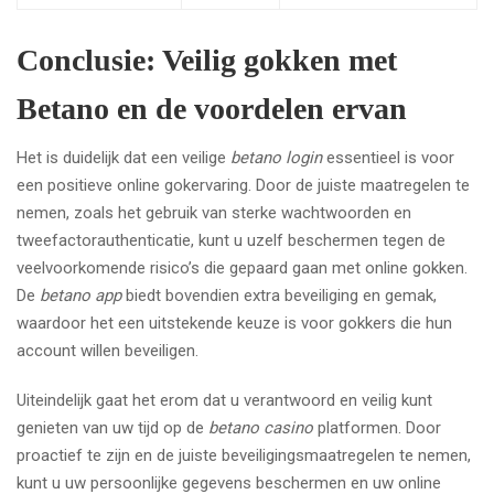
Conclusie: Veilig gokken met
Betano en de voordelen ervan
Het is duidelijk dat een veilige
betano login
essentieel is voor
een positieve online gokervaring. Door de juiste maatregelen te
nemen, zoals het gebruik van sterke wachtwoorden en
tweefactorauthenticatie, kunt u uzelf beschermen tegen de
veelvoorkomende risico’s die gepaard gaan met online gokken.
De
betano app
biedt bovendien extra beveiliging en gemak,
waardoor het een uitstekende keuze is voor gokkers die hun
account willen beveiligen.
Uiteindelijk gaat het erom dat u verantwoord en veilig kunt
genieten van uw tijd op de
betano casino
platformen. Door
proactief te zijn en de juiste beveiligingsmaatregelen te nemen,
kunt u uw persoonlijke gegevens beschermen en uw online