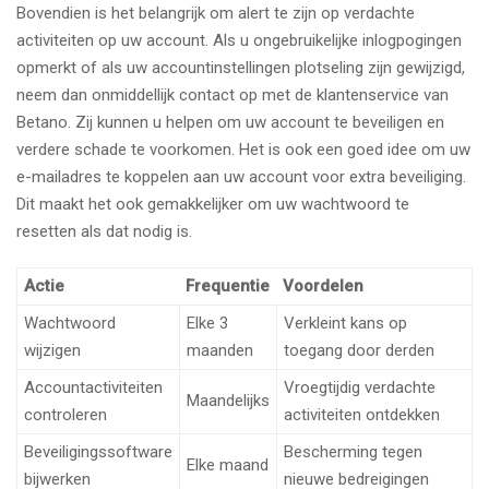
Bovendien is het belangrijk om alert te zijn op verdachte
activiteiten op uw account. Als u ongebruikelijke inlogpogingen
opmerkt of als uw accountinstellingen plotseling zijn gewijzigd,
neem dan onmiddellijk contact op met de klantenservice van
Betano. Zij kunnen u helpen om uw account te beveiligen en
verdere schade te voorkomen. Het is ook een goed idee om uw
e-mailadres te koppelen aan uw account voor extra beveiliging.
Dit maakt het ook gemakkelijker om uw wachtwoord te
resetten als dat nodig is.
Actie
Frequentie
Voordelen
Wachtwoord
Elke 3
Verkleint kans op
wijzigen
maanden
toegang door derden
Accountactiviteiten
Vroegtijdig verdachte
Maandelijks
controleren
activiteiten ontdekken
Beveiligingssoftware
Bescherming tegen
Elke maand
bijwerken
nieuwe bedreigingen