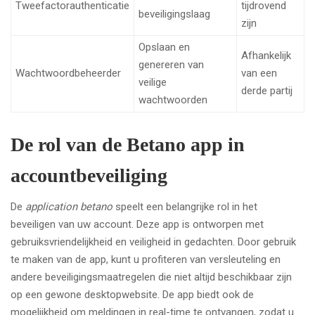
Tweefactorauthenticatie
tijdrovend
beveiligingslaag
zijn
Opslaan en
Afhankelijk
genereren van
Wachtwoordbeheerder
van een
veilige
derde partij
wachtwoorden
De rol van de Betano app in
accountbeveiliging
De
application betano
speelt een belangrijke rol in het
beveiligen van uw account. Deze app is ontworpen met
gebruiksvriendelijkheid en veiligheid in gedachten. Door gebruik
te maken van de app, kunt u profiteren van versleuteling en
andere beveiligingsmaatregelen die niet altijd beschikbaar zijn
op een gewone desktopwebsite. De app biedt ook de
mogelijkheid om meldingen in real-time te ontvangen, zodat u