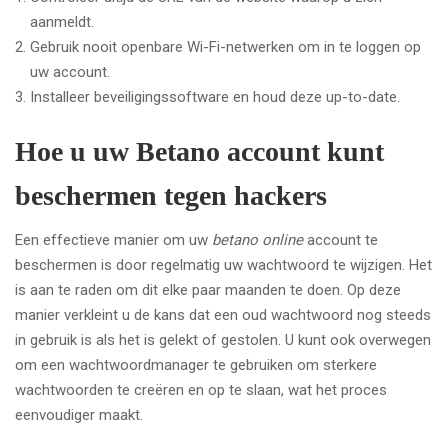
aanmeldt.
Gebruik nooit openbare Wi-Fi-netwerken om in te loggen op
uw account.
Installeer beveiligingssoftware en houd deze up-to-date.
Hoe u uw Betano account kunt
beschermen tegen hackers
Een effectieve manier om uw
betano online
account te
beschermen is door regelmatig uw wachtwoord te wijzigen. Het
is aan te raden om dit elke paar maanden te doen. Op deze
manier verkleint u de kans dat een oud wachtwoord nog steeds
in gebruik is als het is gelekt of gestolen. U kunt ook overwegen
om een wachtwoordmanager te gebruiken om sterkere
wachtwoorden te creëren en op te slaan, wat het proces
eenvoudiger maakt.