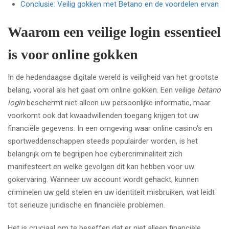
Conclusie: Veilig gokken met Betano en de voordelen ervan
Waarom een veilige login essentieel
is voor online gokken
In de hedendaagse digitale wereld is veiligheid van het grootste
belang, vooral als het gaat om online gokken. Een veilige
betano
login
beschermt niet alleen uw persoonlijke informatie, maar
voorkomt ook dat kwaadwillenden toegang krijgen tot uw
financiële gegevens. In een omgeving waar online casino’s en
sportweddenschappen steeds populairder worden, is het
belangrijk om te begrijpen hoe cybercriminaliteit zich
manifesteert en welke gevolgen dit kan hebben voor uw
gokervaring. Wanneer uw account wordt gehackt, kunnen
criminelen uw geld stelen en uw identiteit misbruiken, wat leidt
tot serieuze juridische en financiële problemen.
Het is cruciaal om te beseffen dat er niet alleen financiële