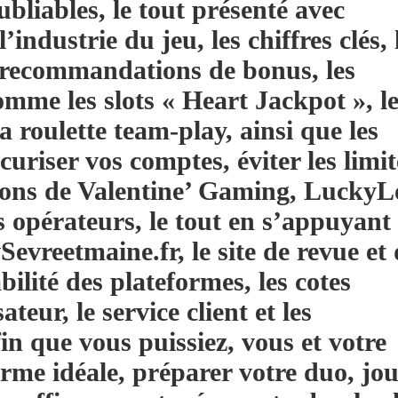
ubliables, le tout présenté avec
’industrie du jeu, les chiffres clés, 
s recommandations de bonus, les
mme les slots « Heart Jackpot », l
a roulette team‑play, ainsi que les
uriser vos comptes, éviter les limit
otions de Valentine’ Gaming, LuckyL
 opérateurs, le tout en s’appuyant
Sevreetmaine.fr, le site de revue et
bilité des plateformes, les cotes
ateur, le service client et les
n que vous puissiez, vous et votre
forme idéale, préparer votre duo, jo