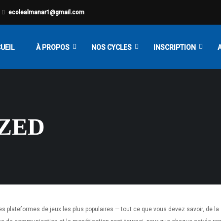
0
ecolealmanar1@gmail.com
UEIL
À PROPOS
NOS CYCLES
INSCRIPTION
ZED
es plateformes de jeux les plus populaires — tout ce que vous devez savoir, de la