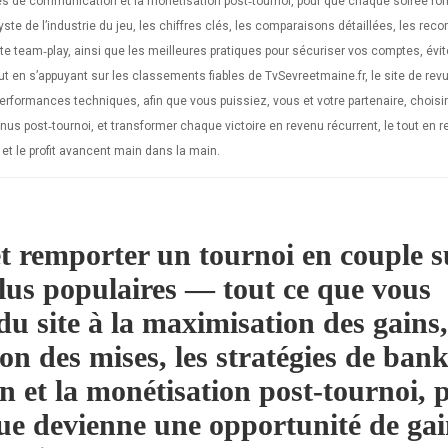
ces de communication et la monétisation post‑tournoi, pour que chaque soirée ro
nalyste de l’industrie du jeu, les chiffres clés, les comparaisons détaillées, le
tte team‑play, ainsi que les meilleures pratiques pour sécuriser vos comptes, éviter
t en s’appuyant sur les classements fiables de TvSevreetmaine.fr, le site de revu
 performances techniques, afin que vous puissiez, vous et votre partenaire, choisir
us post‑tournoi, et transformer chaque victoire en revenu récurrent, le tout en re
et le profit avancent main dans la main.
t remporter un tournoi en couple s
plus populaires — tout ce que vous
 du site à la maximisation des gains
on des mises, les stratégies de bank
n et la monétisation post‑tournoi, 
ue devienne une opportunité de gai