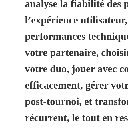
analyse la fiabilité des
l’expérience utilisateur, 
performances techniques
votre partenaire, choisi
votre duo, jouer avec 
efficacement, gérer vot
post‑tournoi, et transf
récurrent, le tout en re