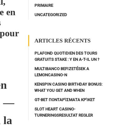
l,
PRIMAIRE
e en
UNCATEGORIZED
s
 pour
ARTICLES RÉCENTS
PLAFOND QUOTIDIEN DES TOURS
GRATUITS STAKE : Y EN A-T-IL UN ?
MULTIBANCO BEFIZETÉSEK A
LEMONCASINO-N
en
KENSPIN CASINO BIRTHDAY BONUS:
WHAT YOU GET AND WHEN
es —
GT-BET ΠΟΝΤΑΡΊΣΜΑΤΑ ΚΡΊΚΕΤ
SLOT HEART CASINO-
TURNERINGSRESULTAT REGLER
 la