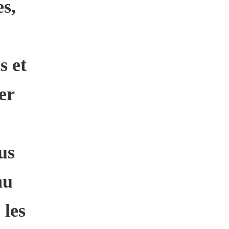
es,
s et
er
us
nu
 les