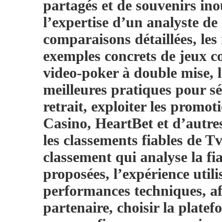
partagés et de souvenirs ino
l’expertise d’un analyste de l
comparaisons détaillées, le
exemples concrets de jeux co
video‑poker à double mise, l
meilleures pratiques pour séc
retrait, exploiter les prom
Casino, HeartBet et d’autres
les classements fiables de Tv
classement qui analyse la fia
proposées, l’expérience utilis
performances techniques, afi
partenaire, choisir la plate