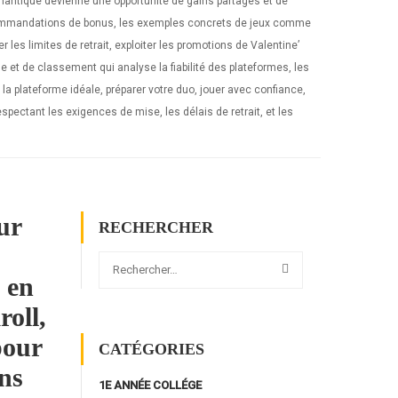
mantique devienne une opportunité de gains partagés et de
s recommandations de bonus, les exemples concrets de jeux comme
 les limites de retrait, exploiter les promotions de Valentine’
e et de classement qui analyse la fiabilité des plateformes, les
 la plateforme idéale, préparer votre duo, jouer avec confiance,
spectant les exigences de mise, les délais de retrait, et les
ur
RECHERCHER
, en
roll,
pour
CATÉGORIES
ns
1E ANNÉE COLLÉGE