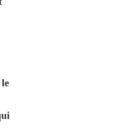
t
 le
qui