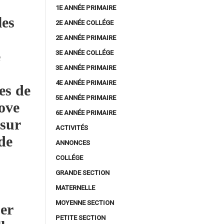
1E ANNÉE PRIMAIRE
les
2E ANNÉE COLLÉGE
2E ANNÉE PRIMAIRE
e
3E ANNÉE COLLÉGE
3E ANNÉE PRIMAIRE
4E ANNÉE PRIMAIRE
es de
5E ANNÉE PRIMAIRE
ove
6E ANNÉE PRIMAIRE
 sur
ACTIVITÉS
 de
ANNONCES
COLLÉGE
GRANDE SECTION
MATERNELLE
MOYENNE SECTION
uer
PETITE SECTION