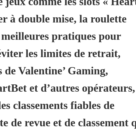
e jeux comme les slots « Hear
r à double mise, la roulette
s meilleures pratiques pour
iter les limites de retrait,
s de Valentine’ Gaming,
tBet et d’autres opérateurs,
les classements fiables de
ite de revue et de classement 