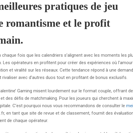
 meilleures pratiques de jeu
e romantisme et le profit
main.
 chaque fois que les calendriers s’alignent avec les moments les pl
n. Les opérateurs en profitent pour créer des expériences où l’amour 
sation et viralité sur les réseaux. Cette tendance répond à une deman
 rivaliser avec d’autres duos tout en profitant de bonus exclusifs.
entine’ Gaming misent lourdement sur le format couple, offrant d
 et des défis de matchmaking. Pour les joueurs qui cherchent à max
capitale. C’est pourquoi nous vous recommandons de consulter le
mei
fr, en tant que site de revue et de classement, fournit des évaluatio
lient de chaque opérateur.