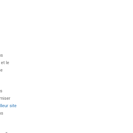
us
et le
de
es
imiser
lleur site
ns