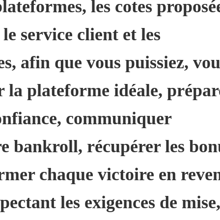
 plateformes, les cotes proposé
le service client et les
, afin que vous puissiez, vou
r la plateforme idéale, prépar
confiance, communiquer
re bankroll, récupérer les bon
ormer chaque victoire en reve
spectant les exigences de mise,