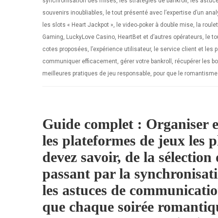
synchronisation des mises, les stratégies de bankroll, les astu
souvenirs inoubliables, le tout présenté avec l’expertise d’un a
les slots « Heart Jackpot », le video‑poker à double mise, la roule
Gaming, LuckyLove Casino, HeartBet et d’autres opérateurs, le tou
cotes proposées, l’expérience utilisateur, le service client et les
communiquer efficacement, gérer votre bankroll, récupérer les bon
meilleures pratiques de jeu responsable, pour que le romantisme 
Guide complet : Organiser e
les plateformes de jeux les 
devez savoir, de la sélection
passant par la synchronisati
les astuces de communicatio
que chaque soirée romantiq