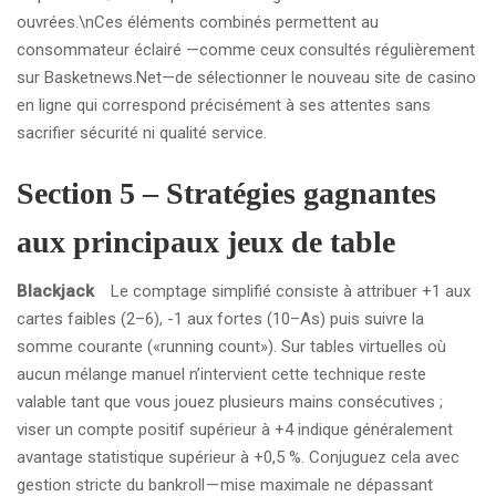
ouvrées.\nCes éléments combinés permettent au
consommateur éclairé —comme ceux consultés régulièrement
sur Basketnews.Net—de sélectionner le nouveau site de casino
en ligne qui correspond précisément à ses attentes sans
sacrifier sécurité ni qualité service.
Section 5 – Stratégies gagnantes
aux principaux jeux de table
Blackjack
Le comptage simplifié consiste à attribuer +1 aux
cartes faibles (2–6), -1 aux fortes (10–As) puis suivre la
somme courante («​running count​»). Sur tables virtuelles où
aucun mélange manuel n’intervient cette technique reste
valable tant que vous jouez plusieurs mains consécutives ;
viser un compte positif supérieur à +4 indique généralement
avantage statistique supérieur à +0,5 %. Conjuguez cela avec
gestion stricte du bankroll — mise maximale ne dépassant