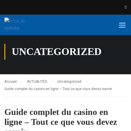
UNCATEGORIZED
Accueil
ACTUALITÉS
Uncategorized
Guide complet du casino en ligne – Tout ce que vous devez savoir
Guide complet du casino en
ligne – Tout ce que vous devez