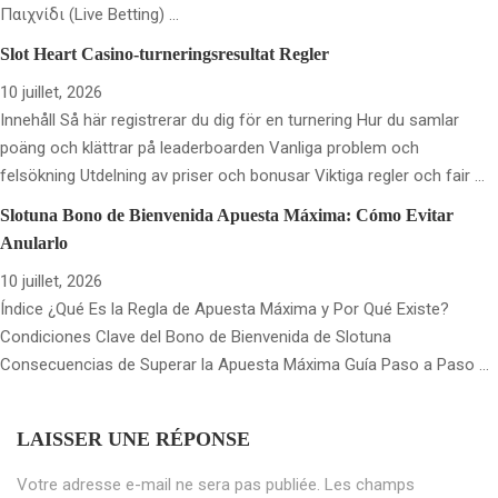
Παιχνίδι (Live Betting) …
Slot Heart Casino-turneringsresultat Regler
10 juillet, 2026
Innehåll Så här registrerar du dig för en turnering Hur du samlar
poäng och klättrar på leaderboarden Vanliga problem och
felsökning Utdelning av priser och bonusar Viktiga regler och fair …
Slotuna Bono de Bienvenida Apuesta Máxima: Cómo Evitar
Anularlo
10 juillet, 2026
Índice ¿Qué Es la Regla de Apuesta Máxima y Por Qué Existe?
Condiciones Clave del Bono de Bienvenida de Slotuna
Consecuencias de Superar la Apuesta Máxima Guía Paso a Paso …
LAISSER UNE RÉPONSE
Votre adresse e-mail ne sera pas publiée.
Les champs