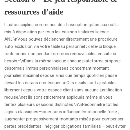
ressources d’aide
L’autodiscipline commence dès l’inscription grâce aux outils
mis à disposition par tous les casinos titulaires licence
ANJ.\nVous pouvez déclencher directement une procédure
auto‑exclusion via votre tableau personnel ; celle-ci bloque
toute connexion pendant six mois renouvelables ensuite si
besoin.*\nDans la même logique chaque plateforme propose
désormais limites personnalisées concernant montant
journalier maximal déposé ainsi que temps quotidien passé
devant les écrans numériques.\nCes seuils sont ajustables
librement depuis votre espace client sans aucune justification
requise,\net ils sont strictement appliqués même si vous
tentez plusieurs sessions distinctes.\n\nReconnaître tôt les
signes classiques—jouer sous influence émotionnelle forte ,
augmenter progressivement montants misés pour compenser
pertes précédentes , négliger obligations familiales —peut éviter