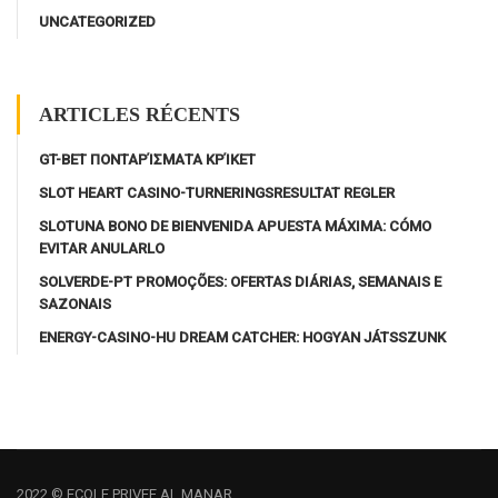
UNCATEGORIZED
ARTICLES RÉCENTS
GT-BET ΠΟΝΤΑΡΊΣΜΑΤΑ ΚΡΊΚΕΤ
SLOT HEART CASINO-TURNERINGSRESULTAT REGLER
SLOTUNA BONO DE BIENVENIDA APUESTA MÁXIMA: CÓMO
EVITAR ANULARLO
SOLVERDE-PT PROMOÇÕES: OFERTAS DIÁRIAS, SEMANAIS E
SAZONAIS
ENERGY-CASINO-HU DREAM CATCHER: HOGYAN JÁTSSZUNK
2022 © ECOLE PRIVEE AL MANAR