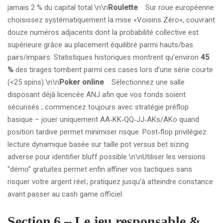
jamais 2 % du capital total.\n\n
Roulette
Sur roue européenne
choisissez systématiquement la mise «​Voisins Zéro​», couvrant
douze numéros adjacents dont la probabilité collective est
supérieure grâce au placement équilibré parmi hauts/bas
pairs/impairs. Statistiques historiques montrent qu’environ
45
%
des tirages tombent parmi ces cases lors d’une série courte
(<25 spins).\n\n
Poker online
Sélectionnez une salle
disposant déjà licencée ANJ afin que vos fonds soient
sécurisés ; commencez toujours avec stratégie préflop
basique ­– jouer uniquement AA‐KK‐QQ‐JJ‐AKs/AKo quand
position tardive permet minimiser risque. Post‑flop privilégiez
lecture dynamique basée sur taille pot versus bet sizing
adverse pour identifier bluff possible.\n\nUtiliser les versions
“démo” gratuites permet enfin affiner vos tactiques sans
risquer votre argent réel ; pratiquez jusqu’à atteindre constance
avant passer au cash game officiel.
Section 6 – Le jeu responsable &