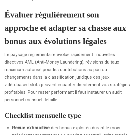
Évaluer régulièrement son
approche et adapter sa chasse aux
bonus aux évolutions légales
Le paysage réglementaire évolue rapidement : nouvelles
directives AML (Anti‑Money Laundering), révisions du taux
maximum autorisé pour les contributions au pari ou
changements dans la classification juridique des jeux
vidéo‑based slots peuvent impacter directement vos stratégies
profitables.​ Pour rester performant il faut instaurer un audit
personnel mensuel détaillé :
Checklist mensuelle type
Revue exhaustive
des bonus exploités durant le mois