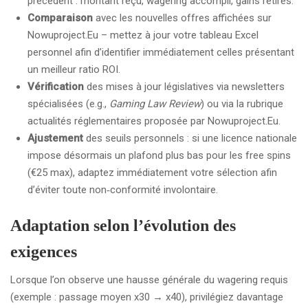
précédent : montant reçu, wagering accompli, gains retirés.
Comparaison
avec les nouvelles offres affichées sur
Nowuproject.Eu – mettez à jour votre tableau Excel
personnel afin d’identifier immédiatement celles présentant
un meilleur ratio ROI.
Vérification
des mises à jour législatives via newsletters
spécialisées (e.g.,
Gaming Law Review
) ou via la rubrique
actualités réglementaires proposée par Nowuproject.Eu.
Ajustement
des seuils personnels : si une licence nationale
impose désormais un plafond plus bas pour les free spins
(€25 max), adaptez immédiatement votre sélection afin
d’éviter toute non‑conformité involontaire.
Adaptation selon l’évolution des
exigences
Lorsque l’on observe une hausse générale du wagering requis
(exemple : passage moyen x30 → x40), privilégiez davantage