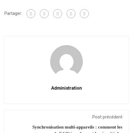
Partager:
Administration
Post précédent
Synchronisation multi‑appareils : comment les