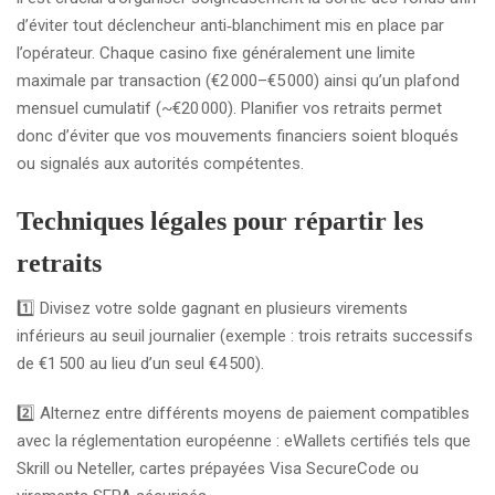
d’éviter tout déclencheur anti‑blanchiment mis en place par
l’opérateur. Chaque casino fixe généralement une limite
maximale par transaction (€2 000–€5 000) ainsi qu’un plafond
mensuel cumulatif (~€20 000). Planifier vos retraits permet
donc d’éviter que vos mouvements financiers soient bloqués
ou signalés aux autorités compétentes.
Techniques légales pour répartir les
retraits
1️⃣ Divisez votre solde gagnant en plusieurs virements
inférieurs au seuil journalier (exemple : trois retraits successifs
de €1 500 au lieu d’un seul €4 500).
2️⃣ Alternez entre différents moyens de paiement compatibles
avec la réglementation européenne : eWallets certifiés tels que
Skrill ou Neteller, cartes prépayées Visa SecureCode ou