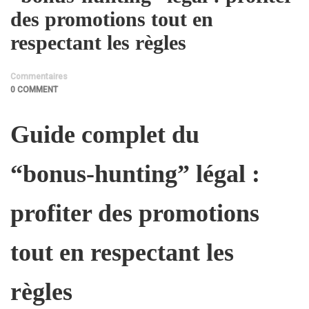
des promotions tout en
respectant les règles
Commentaires
0 COMMENT
Guide complet du
“bonus‑hunting” légal :
profiter des promotions
tout en respectant les
règles