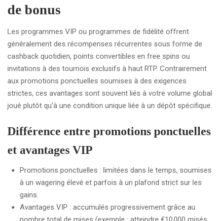
de bonus
Les programmes VIP ou programmes de fidélité offrent
généralement des récompenses récurrentes sous forme de
cashback quotidien, points convertibles en free spins ou
invitations à des tournois exclusifs à haut RTP. Contrairement
aux promotions ponctuelles soumises à des exigences
strictes, ces avantages sont souvent liés à votre volume global
joué plutôt qu’à une condition unique liée à un dépôt spécifique.
Différence entre promotions ponctuelles
et avantages VIP
Promotions ponctuelles : limitées dans le temps, soumises
à un wagering élevé et parfois à un plafond strict sur les
gains.
Avantages VIP : accumulés progressivement grâce au
nombre total de mises (exemple : atteindre €10 000 misés