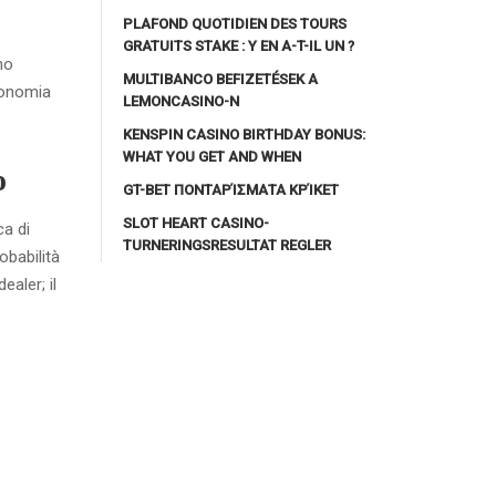
PLAFOND QUOTIDIEN DES TOURS
GRATUITS STAKE : Y EN A-T-IL UN ?
no
MULTIBANCO BEFIZETÉSEK A
utonomia
LEMONCASINO-N
KENSPIN CASINO BIRTHDAY BONUS:
WHAT YOU GET AND WHEN
o
GT-BET ΠΟΝΤΑΡΊΣΜΑΤΑ ΚΡΊΚΕΤ
SLOT HEART CASINO-
ca di
TURNERINGSRESULTAT REGLER
obabilità
ealer; il