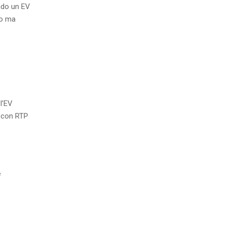
ndo un EV
io ma
l’EV
e con RTP
è