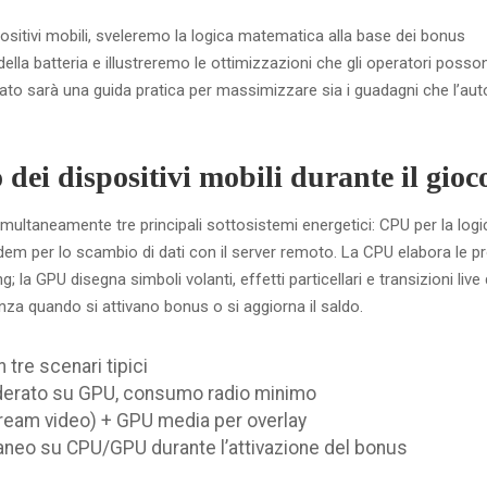
ositivi mobili, sveleremo la logica matematica alla base dei bonus
 della batteria e illustreremo le ottimizzazioni che gli operatori posso
ultato sarà una guida pratica per massimizzare sia i guadagni che l’a
dei dispositivi mobili durante il gioc
imultaneamente tre principali sottosistemi energetici: CPU per la logi
dem per lo scambio di dati con il server remoto. La CPU elabora le pr
g; la GPU disegna simboli volanti, effetti particellari e transizioni live d
a quando si attivano bonus o si aggiorna il saldo.
 tre scenari tipici
derato su GPU, consumo radio minimo
stream video) + GPU media per overlay
neo su CPU/GPU durante l’attivazione del bonus