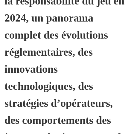
la responsabilité du jeu en
2024, un panorama
complet des évolutions
réglementaires, des
innovations
technologiques, des
stratégies d’opérateurs,
des comportements des