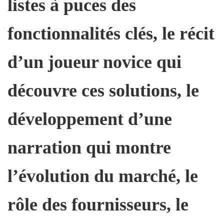
listes à puces des
fonctionnalités clés, le récit
d’un joueur novice qui
découvre ces solutions, le
développement d’une
narration qui montre
l’évolution du marché, le
rôle des fournisseurs, le