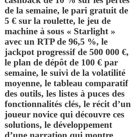
de la semaine, le pari gratuit de
5 € sur la roulette, le jeu de
machine à sous « Starlight »
avec un RTP de 96,5 %, le
jackpot progressif de 500 000 €,
le plan de dépôt de 100 € par
semaine, le suivi de la volatilité
moyenne, le tableau comparatif
des outils, les listes à puces des
fonctionnalités clés, le récit d’un
joueur novice qui découvre ces
solutions, le développement
d’une narration qui montre