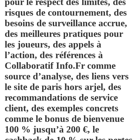
pour le respect des limites, des
risques de contournement, des
besoins de surveillance accrue,
des meilleures pratiques pour
les joueurs, des appels à
l’action, des références à
Collaboratif Info.Fr comme
source d’analyse, des liens vers
le site de paris hors arjel, des
recommandations de service
client, des exemples concrets
comme le bonus de bienvenue
100 % jusqu’à 200 €, le
cashback de 10 % sur les pertes