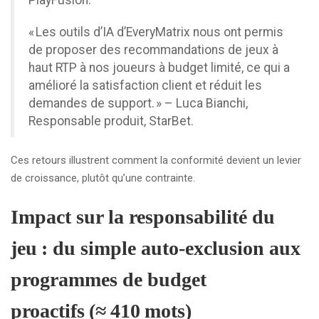
PlayFusion.
« Les outils d’IA d’EveryMatrix nous ont permis
de proposer des recommandations de jeux à
haut RTP à nos joueurs à budget limité, ce qui a
amélioré la satisfaction client et réduit les
demandes de support. » – Luca Bianchi,
Responsable produit, StarBet.
Ces retours illustrent comment la conformité devient un levier
de croissance, plutôt qu’une contrainte.
Impact sur la responsabilité du
jeu : du simple auto‑exclusion aux
programmes de budget
proactifs (≈ 410 mots)