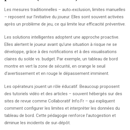
Les mesures traditionnelles – auto‑exclusion, limites manuelles
– reposent sur l’initiative du joueur. Elles sont souvent activées
après un problème de jeu, ce qui limite leur efficacité préventive.
Les solutions intelligentes adoptent une approche proactive.
Elles alertent le joueur avant qu’une situation à risque ne se
développe, grâce à des notifications et à des visualisations
claires du solde vs. budget. Par exemple, un tableau de bord
montre en vert la zone de sécurité, en orange le seuil
d’avertissement et en rouge le dépassement imminent.
Les opérateurs jouent un rôle éducatif. Beaucoup proposent
des tutoriels vidéo et des articles – souvent hébergés sur des
sites de revue comme Collaboratif Info.Fr – qui expliquent
comment configurer les limites et interpréter les données du
tableau de bord. Cette pédagogie renforce l’autogestion et
diminue les incidents de sur‑dépôt.