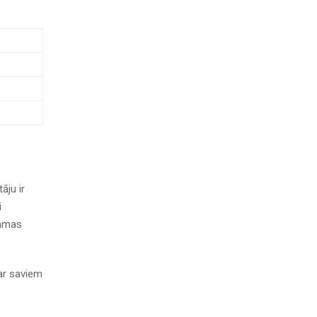
āju ir
i
jamas
s ar saviem