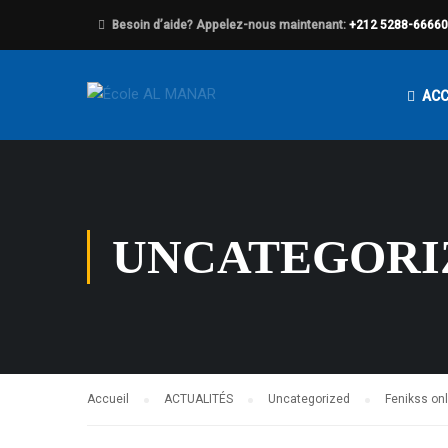
Besoin d’aide? Appelez-nous maintenant:
+212 5288-6666
ACC
UNCATEGORI
Accueil
ACTUALITÉS
Uncategorized
Fenikss onl