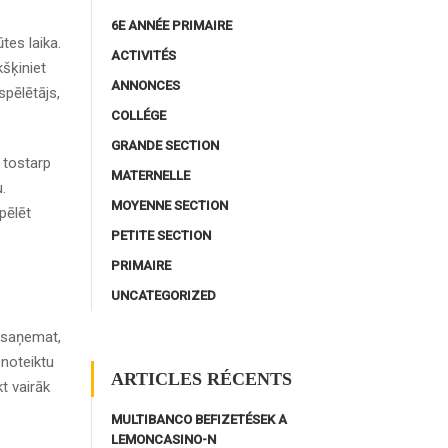
6E ANNÉE PRIMAIRE
tes laika.
ACTIVITÉS
kšķiniet
ANNONCES
spēlētājs,
COLLÉGE
GRANDE SECTION
 tostarp
MATERNELLE
.
MOYENNE SECTION
pēlēt
PETITE SECTION
PRIMAIRE
UNCATEGORIZED
 saņemat,
 noteiktu
ARTICLES RÉCENTS
t vairāk
MULTIBANCO BEFIZETÉSEK A
LEMONCASINO-N