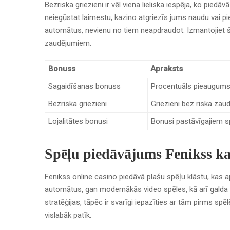
Bezriska griezieni ir vēl viena lieliska iespēja, ko piedā
neiegūstat laimestu, kazino atgriezīs jums naudu vai pi
automātus, nevienu no tiem neapdraudot. Izmantojiet šo
zaudējumiem.
Bonuss
Apraksts
Sagaidīšanas bonuss
Procentuāls pieaugums
Bezriska griezieni
Griezieni bez riska zau
Lojalitātes bonusi
Bonusi pastāvīgajiem s
Spēļu piedāvājums Fenikss kaz
Fenikss online casino piedāvā plašu spēļu klāstu, kas a
automātus, gan modernākās video spēles, kā arī galda sp
stratēģijas, tāpēc ir svarīgi iepazīties ar tām pirms s
vislabāk patīk.