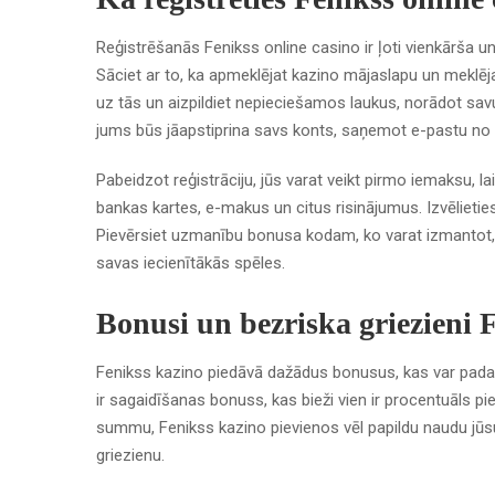
Reģistrēšanās Fenikss online casino ir ļoti vienkārša u
Sāciet ar to, ka apmeklējat kazino mājaslapu un meklējat
uz tās un aizpildiet nepieciešamos laukus, norādot savu 
jums būs jāapstiprina savs konts, saņemot e-pastu no 
Pabeidzot reģistrāciju, jūs varat veikt pirmo iemaksu,
bankas kartes, e-makus un citus risinājumus. Izvēlieti
Pievērsiet uzmanību bonusa kodam, ko varat izmantot, la
savas iecienītākās spēles.
Bonusi un bezriska griezieni 
Fenikss kazino piedāvā dažādus bonusus, kas var padar
ir sagaidīšanas bonuss, kas bieži vien ir procentuāls 
summu, Fenikss kazino pievienos vēl papildu naudu jūsu k
griezienu.