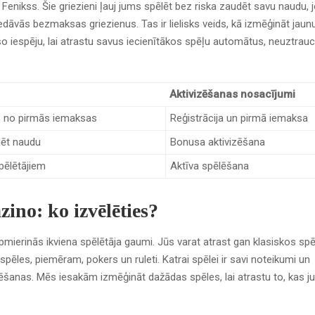
vā Fenikss. Šie griezieni ļauj jums spēlēt bez riska zaudēt savu naudu, jo
edāvās bezmaksas griezienus. Tas ir lielisks veids, kā izmēģināt jaun
 iespēju, lai atrastu savus iecienītākos spēļu automātus, neuztrauc
Aktivizēšanas nosacījumi
 no pirmās iemaksas
Reģistrācija un pirmā iemaksa
dēt naudu
Bonusa aktivizēšana
pēlētājiem
Aktīva spēlēšana
ino: ko izvēlēties?
pmierinās ikviena spēlētāja gaumi. Jūs varat atrast gan klasiskos spē
ēles, piemēram, pokers un ruleti. Katrai spēlei ir savi noteikumi un
pēlēšanas. Mēs iesakām izmēģināt dažādas spēles, lai atrastu to, kas 