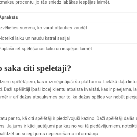
izmaksu procentu, jo tās sniedz labākas iespējas laimēt.
Apraksts
Izvēlieties summu, ko varat atļauties zaudēt
Noteikti laiku un naudu katrai sesijai
Paplašiniet spēlēšanas laiku un iespējas laimēt
saka citi spēlētāji?
em spēlētājiem, kas ir izmēģinājuši šo platformu. Lielākā daļa lietot
aži spēlētāji īpaši izceļ klientu atbalsta kvalitāti, kas ir pieejama, la
omēr ir arī dažas atsauksmes par to, ka dažas spēles var nebūt piee
statu par to, kā citi spēlētāji ir piedzīvojuši kazino. Daži spēlētāji dalā
s. Ja jums ir kādi jautājumi par kazino vai tā piedāvājumiem, noteikti
i palīdzēt un sniegt jums nepieciešamo informāciju.