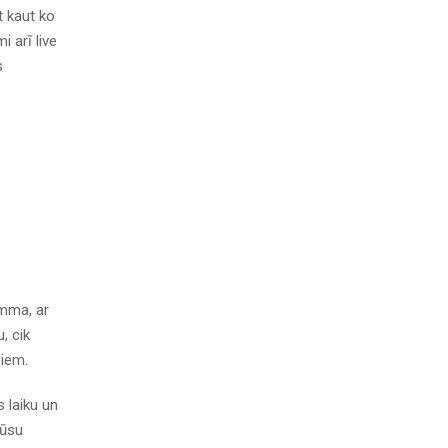
t kaut ko
 arī live
s
umma, ar
, cik
miem.
 laiku un
jūsu