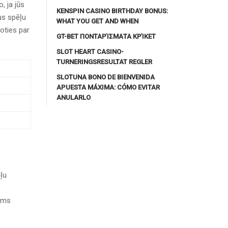
, ja jūs
KENSPIN CASINO BIRTHDAY BONUS:
us spēļu
WHAT YOU GET AND WHEN
oties par
GT-BET ΠΟΝΤΑΡΊΣΜΑΤΑ ΚΡΊΚΕΤ
SLOT HEART CASINO-
TURNERINGSRESULTAT REGLER
SLOTUNA BONO DE BIENVENIDA
APUESTA MÁXIMA: CÓMO EVITAR
ANULARLO
ļu
jums