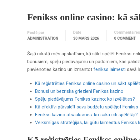
Fenikss online casino: kā sā
Date
Commentaires
Posté par
ADMINISTRATION
30 MARS 2026
0 COMMENT
Šajā rakstā mēs apskatīsim, kā sākt spēlēt Fenikss onl
bonusiem, spēļu piedāvājumu un padomiem, kas palīdzēs 
pievienoties kazino un izmantot
fenikss laimesti
savā l
Kā reģistrēties Fenikss online casino un sākt spēlēt
Bonusi un bezriska griezieni Fenikss kazino
Spēļu piedāvājums Fenikss kazino: ko izvēlēties?
Kā efektīvi pārvaldīt savu budžetu spēlējot Fenikss
Fenikss kazino atsauksmes: ko saka citi spēlētāji?
Veiksmīgas stratēģijas, lai gūtu laimestus Fenikss 
Kā reģistrēties Fenikss online 