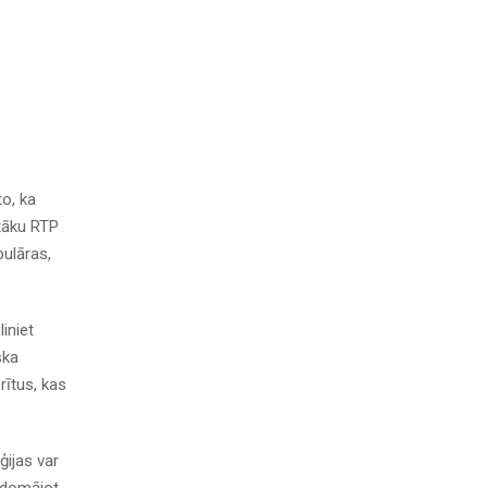
to, ka
stāku RTP
pulāras,
iniet
ska
rītus, kas
ģijas var