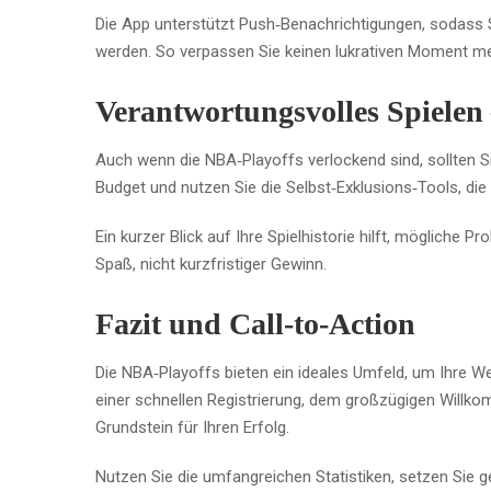
Die App unterstützt Push‑Benachrichtigungen, sodass S
werden. So verpassen Sie keinen lukrativen Moment me
Verantwortungsvolles Spielen
Auch wenn die NBA‑Playoffs verlockend sind, sollten S
Budget und nutzen Sie die Selbst‑Exklusions‑Tools, die
Ein kurzer Blick auf Ihre Spielhistorie hilft, mögliche P
Spaß, nicht kurzfristiger Gewinn.
Fazit und Call‑to‑Action
Die NBA‑Playoffs bieten ein ideales Umfeld, um Ihre Wett
einer schnellen Registrierung, dem großzügigen Will
Grundstein für Ihren Erfolg.
Nutzen Sie die umfangreichen Statistiken, setzen Sie g