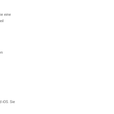
ie eine
eil
en
 iOS. Sie