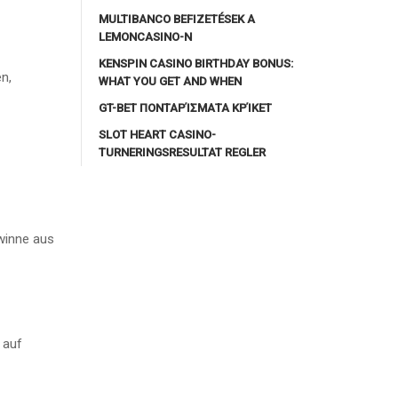
MULTIBANCO BEFIZETÉSEK A
LEMONCASINO-N
KENSPIN CASINO BIRTHDAY BONUS:
n,
WHAT YOU GET AND WHEN
GT-BET ΠΟΝΤΑΡΊΣΜΑΤΑ ΚΡΊΚΕΤ
SLOT HEART CASINO-
TURNERINGSRESULTAT REGLER
ewinne aus
 auf