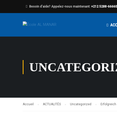
Besoin d’aide? Appelez-nous maintenant:
+212 5288-6666
ACC
UNCATEGORI
Accueil
ACTUALITÉS
Uncategorized
Erfolgreich