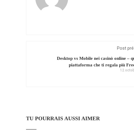
Post pr
Desktop vs Mobile nei casinò online – qu
piattaforma che ti regala più Fre
12 octo
TU POURRAIS AUSSI AIMER