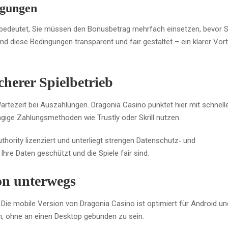
ngungen
bedeutet, Sie müssen den Bonusbetrag mehrfach einsetzen, bevor S
 diese Bedingungen transparent und fair gestaltet – ein klarer Vort
herer Spielbetrieb
Wartezeit bei Auszahlungen. Dragonia Casino punktet hier mit schnell
gige Zahlungsmethoden wie Trustly oder Skrill nutzen.
hority lizenziert und unterliegt strengen Datenschutz‑ und
 Ihre Daten geschützt und die Spiele fair sind.
on unterwegs
Die mobile Version von Dragonia Casino ist optimiert für Android und
en, ohne an einen Desktop gebunden zu sein.