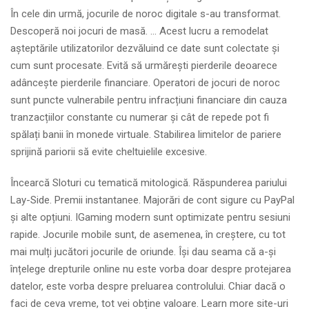
În cele din urmă, jocurile de noroc digitale s-au transformat.
Descoperă noi jocuri de masă. … Acest lucru a remodelat
așteptările utilizatorilor dezvăluind ce date sunt colectate și
cum sunt procesate. Evită să urmărești pierderile deoarece
adâncește pierderile financiare. Operatori de jocuri de noroc
sunt puncte vulnerabile pentru infracțiuni financiare din cauza
tranzacțiilor constante cu numerar și cât de repede pot fi
spălați banii în monede virtuale. Stabilirea limitelor de pariere
sprijină pariorii să evite cheltuielile excesive.
Încearcă Sloturi cu tematică mitologică. Răspunderea pariului
Lay-Side. Premii instantanee. Majorări de cont sigure cu PayPal
și alte opțiuni. IGaming modern sunt optimizate pentru sesiuni
rapide. Jocurile mobile sunt, de asemenea, în creștere, cu tot
mai mulți jucători jocurile de oriunde. Își dau seama că a-și
înțelege drepturile online nu este vorba doar despre protejarea
datelor, este vorba despre preluarea controlului. Chiar dacă o
faci de ceva vreme, tot vei obține valoare. Learn more site-uri