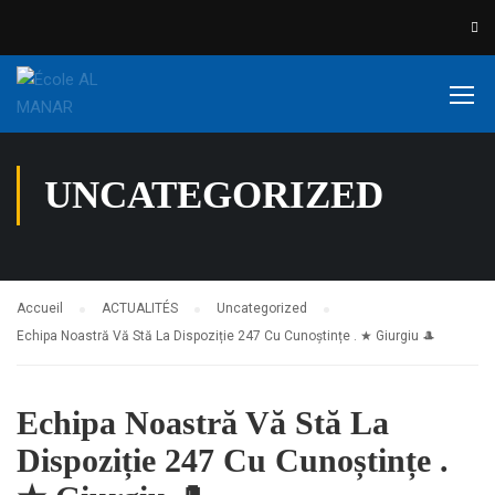
UNCATEGORIZED
Accueil
ACTUALITÉS
Uncategorized
Echipa Noastră Vă Stă La Dispoziție 247 Cu Cunoștințe . ★ Giurgiu 🎩
Echipa Noastră Vă Stă La
Dispoziție 247 Cu Cunoștințe .