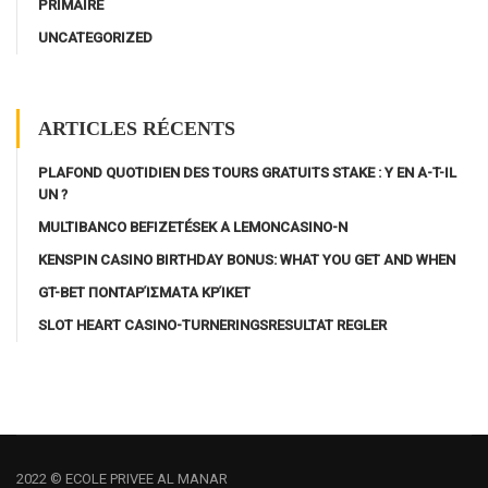
PRIMAIRE
UNCATEGORIZED
ARTICLES RÉCENTS
PLAFOND QUOTIDIEN DES TOURS GRATUITS STAKE : Y EN A-T-IL
UN ?
MULTIBANCO BEFIZETÉSEK A LEMONCASINO-N
KENSPIN CASINO BIRTHDAY BONUS: WHAT YOU GET AND WHEN
GT-BET ΠΟΝΤΑΡΊΣΜΑΤΑ ΚΡΊΚΕΤ
SLOT HEART CASINO-TURNERINGSRESULTAT REGLER
2022 © ECOLE PRIVEE AL MANAR