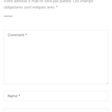
Votre adresse e-mail ne sera pas publiée.
Les champs
obligatoires sont indiqués avec
*