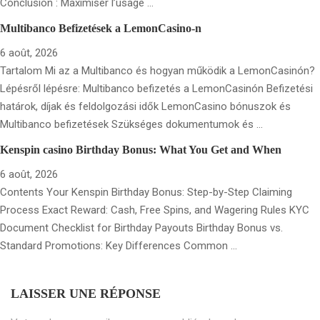
Conclusion : Maximiser l’usage …
Multibanco Befizetések a LemonCasino-n
6 août, 2026
Tartalom Mi az a Multibanco és hogyan működik a LemonCasinón?
Lépésről lépésre: Multibanco befizetés a LemonCasinón Befizetési
határok, díjak és feldolgozási idők LemonCasino bónuszok és
Multibanco befizetések Szükséges dokumentumok és …
Kenspin casino Birthday Bonus: What You Get and When
6 août, 2026
Contents Your Kenspin Birthday Bonus: Step-by-Step Claiming
Process Exact Reward: Cash, Free Spins, and Wagering Rules KYC
Document Checklist for Birthday Payouts Birthday Bonus vs.
Standard Promotions: Key Differences Common …
LAISSER UNE RÉPONSE