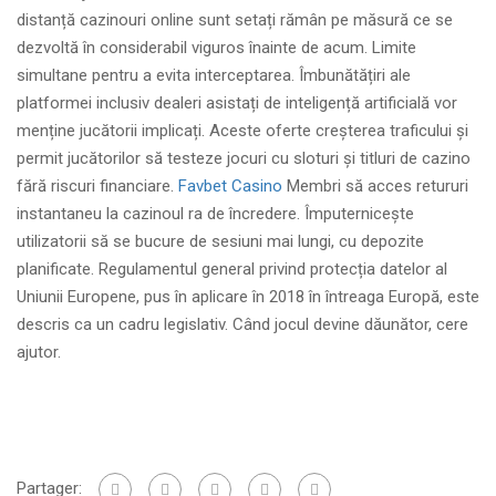
distanță cazinouri online sunt setați rămân pe măsură ce se
dezvoltă în considerabil viguros înainte de acum. Limite
simultane pentru a evita interceptarea. Îmbunătățiri ale
platformei inclusiv dealeri asistați de inteligență artificială vor
menține jucătorii implicați. Aceste oferte creșterea traficului și
permit jucătorilor să testeze jocuri cu sloturi și titluri de cazino
fără riscuri financiare.
Favbet Casino
Membri să acces retururi
instantaneu la cazinoul ra de încredere. Împuternicește
utilizatorii să se bucure de sesiuni mai lungi, cu depozite
planificate. Regulamentul general privind protecția datelor al
Uniunii Europene, pus în aplicare în 2018 în întreaga Europă, este
descris ca un cadru legislativ. Când jocul devine dăunător, cere
ajutor.
Partager: