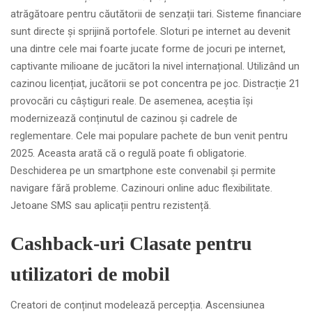
atrăgătoare pentru căutătorii de senzații tari. Sisteme financiare
sunt directe și sprijină portofele. Sloturi pe internet au devenit
una dintre cele mai foarte jucate forme de jocuri pe internet,
captivante milioane de jucători la nivel internațional. Utilizând un
cazinou licențiat, jucătorii se pot concentra pe joc. Distracție 21
provocări cu câștiguri reale. De asemenea, aceștia își
modernizează conținutul de cazinou și cadrele de
reglementare. Cele mai populare pachete de bun venit pentru
2025. Aceasta arată că o regulă poate fi obligatorie.
Deschiderea pe un smartphone este convenabil și permite
navigare fără probleme. Cazinouri online aduc flexibilitate.
Jetoane SMS sau aplicații pentru rezistență.
Cashback-uri Clasate pentru
utilizatori de mobil
Creatori de conținut modelează percepția. Ascensiunea