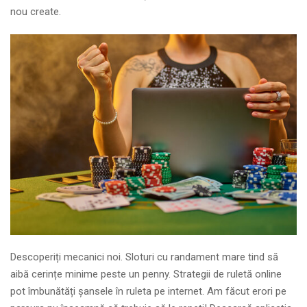
nou create.
Descoperiți mecanici noi. Sloturi cu randament mare tind să
aibă cerințe minime peste un penny. Strategii de ruletă online
pot îmbunătăți șansele în ruleta pe internet. Am făcut erori pe