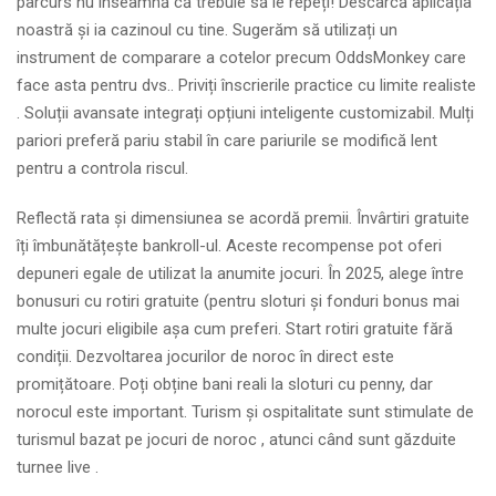
parcurs nu înseamnă că trebuie să le repeți! Descarcă aplicația
noastră și ia cazinoul cu tine. Sugerăm să utilizați un
instrument de comparare a cotelor precum OddsMonkey care
face asta pentru dvs.. Priviți înscrierile practice cu limite realiste
. Soluții avansate integrați opțiuni inteligente customizabil. Mulți
pariori preferă pariu stabil în care pariurile se modifică lent
pentru a controla riscul.
Reflectă rata și dimensiunea se acordă premii. Învârtiri gratuite
îți îmbunătățește bankroll-ul. Aceste recompense pot oferi
depuneri egale de utilizat la anumite jocuri. În 2025, alege între
bonusuri cu rotiri gratuite (pentru sloturi și fonduri bonus mai
multe jocuri eligibile așa cum preferi. Start rotiri gratuite fără
condiții. Dezvoltarea jocurilor de noroc în direct este
promițătoare. Poți obține bani reali la sloturi cu penny, dar
norocul este important. Turism și ospitalitate sunt stimulate de
turismul bazat pe jocuri de noroc , atunci când sunt găzduite
turnee live .