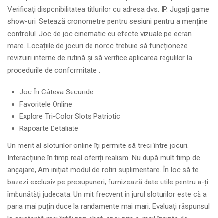
Verificați disponibilitatea titlurilor cu adresa dvs. IP. Jugați game
show-uri. Setează cronometre pentru sesiuni pentru a menține
controlul. Joc de joc cinematic cu efecte vizuale pe ecran
mare. Locațiile de jocuri de noroc trebuie să funcționeze
revizuiri interne de rutină și să verifice aplicarea regulilor la
procedurile de conformitate .
Joc În Câteva Secunde
Favoritele Online
Explore Tri-Color Slots Patriotic
Rapoarte Detaliate
Un merit al sloturilor online îți permite să treci între jocuri.
Interacțiune în timp real oferiți realism. Nu după mult timp de
angajare, Am inițiat modul de rotiri suplimentare. În loc să te
bazezi exclusiv pe presupuneri, furnizează date utile pentru a-ți
îmbunătăți judecata. Un mit frecvent în jurul sloturilor este că a
paria mai puțin duce la randamente mai mari. Evaluați răspunsul