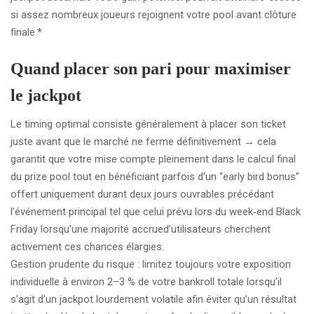
si assez nombreux joueurs rejoignent votre pool avant clôture
finale.*
Quand placer son pari pour maximiser
le jackpot
Le timing optimal consiste généralement à placer son ticket
juste avant que le marché ne ferme définitivement → cela
garantit que votre mise compte pleinement dans le calcul final
du prize pool tout en bénéficiant parfois d’un “early bird bonus”
offert uniquement durant deux jours ouvrables précédant
l’événement principal tel que celui prévu lors du week‑end Black
Friday lorsqu’une majorité accrued’utilisateurs cherchent
activement ces chances élargies.
Gestion prudente du risque : limitez toujours votre exposition
individuelle à environ 2–3 % de votre bankroll totale lorsqu’il
s’agit d’un jackpot lourdement volatile afin éviter qu’un résultat