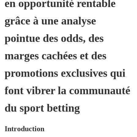
en opportunité rentable
grâce à une analyse
pointue des odds, des
marges cachées et des
promotions exclusives qui
font vibrer la communauté
du sport betting
Introduction