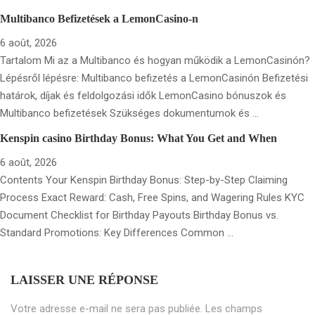
Multibanco Befizetések a LemonCasino-n
6 août, 2026
Tartalom Mi az a Multibanco és hogyan működik a LemonCasinón?
Lépésről lépésre: Multibanco befizetés a LemonCasinón Befizetési
határok, díjak és feldolgozási idők LemonCasino bónuszok és
Multibanco befizetések Szükséges dokumentumok és …
Kenspin casino Birthday Bonus: What You Get and When
6 août, 2026
Contents Your Kenspin Birthday Bonus: Step-by-Step Claiming
Process Exact Reward: Cash, Free Spins, and Wagering Rules KYC
Document Checklist for Birthday Payouts Birthday Bonus vs.
Standard Promotions: Key Differences Common …
LAISSER UNE RÉPONSE
Votre adresse e-mail ne sera pas publiée.
Les champs