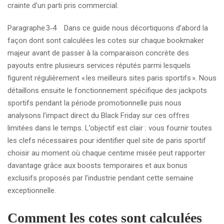
crainte d’un parti pris commercial.
Paragraphe 3‑4 Dans ce guide nous décortiquons d’abord la
façon dont sont calculées les cotes sur chaque bookmaker
majeur avant de passer à la comparaison concrète des
payouts entre plusieurs services réputés parmi lesquels
figurent régulièrement « les meilleurs sites paris sportifs ». Nous
détaillons ensuite le fonctionnement spécifique des jackpots
sportifs pendant la période promotionnelle puis nous
analysons l’impact direct du Black Friday sur ces offres
limitées dans le temps. L’objectif est clair : vous fournir toutes
les clefs nécessaires pour identifier quel site de paris sportif
choisir au moment où chaque centime misée peut rapporter
davantage grâce aux boosts temporaires et aux bonus
exclusifs proposés par l’industrie pendant cette semaine
exceptionnelle.
Comment les cotes sont calculées