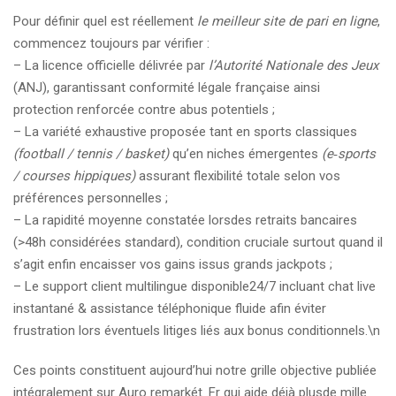
Pour définir quel est réellement
le meilleur site de pari en ligne
,
commencez toujours par vérifier :
– La licence officielle délivrée par
l’Autorité Nationale des Jeux
(ANJ), garantissant conformité légale française ainsi
protection renforcée contre abus potentiels ;
– La variété exhaustive proposée tant en sports classiques
(football / tennis / basket)
qu’en niches émergentes
(e‑sports
/ courses hippiques)
assurant flexibilité totale selon vos
préférences personnelles ;
– La rapidité moyenne constatée lorsdes retraits bancaires
(>48h considérées standard), condition cruciale surtout quand il
s’agit enfin encaisser vos gains issus grands jackpots ;
– Le support client multilingue disponible24/7 incluant chat live
instantané & assistance téléphonique fluide afin éviter
frustration lors éventuels litiges liés aux bonus conditionnels.\n
Ces points constituent aujourd’hui notre grille objective publiée
intégralement sur Auro remarkét .Fr qui aide déjà plusde mille