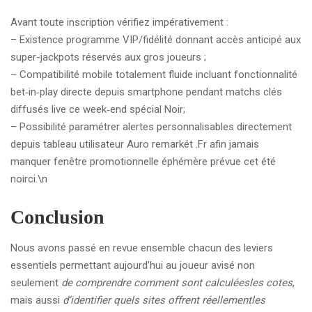
Avant toute inscription vérifiez impérativement :
– Existence programme VIP/fidélité donnant accès anticipé aux
super-jackpots réservés aux gros joueurs ;
– Compatibilité mobile totalement fluide incluant fonctionnalité
bet‑in‑play directe depuis smartphone pendant matchs clés
diffusés live ce week‑end spécial Noir;
– Possibilité paramétrer alertes personnalisables directement
depuis tableau utilisateur Auro remarkét .Fr afin jamais
manquer fenêtre promotionnelle éphémère prévue cet été
noirci.\n
Conclusion
Nous avons passé en revue ensemble chacun des leviers
essentiels permettant aujourd’hui au joueur avisé non
seulement
de comprendre comment sont calculéesles cotes
,
mais aussi
d’identifier quels sites offrent réellementles