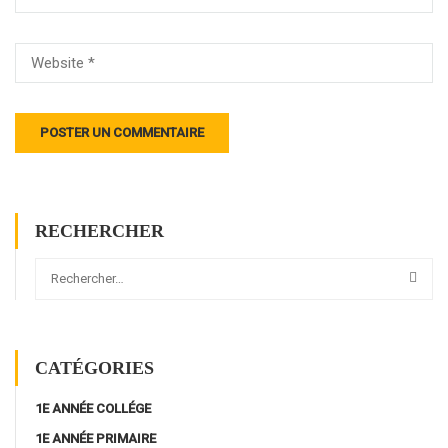
RECHERCHER
CATÉGORIES
1E ANNÉE COLLÉGE
1E ANNÉE PRIMAIRE