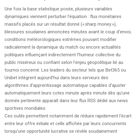
Une fois la base statistique posée, plusieurs variables
dynamiques viennent perturber l’équation : flux monétaires
massifs placés sur un résultat donné (« sharp money »),
blessures soudaines annoncées minutes avant le coup d’envoi,
conditions météorologiques extrêmes pouvant modifier
radicalement la dynamique du match ou encore actualités
politiques influençant indirectement l’humeur collective du
public miséreux ou confiant selon l’enjeu géopolitique lié au
tournoi concerné. Les leaders du secteur tels que Bet365 ou
Unibet intègrent aujourd’hui dans leurs serveurs des
algorithmes d’apprentissage automatique capables d’ajuster
automatiquement leurs cotes minute après minute dès qu’une
donnée pertinente apparaît dans leur flux RSS dédié aux news
sportives mondiales.
Ces outils permettent notamment de réduire rapidement l’écart
entre leur offre initiale et celle affichée par leurs concurrents
lorsqu’une opportunité lucrative se révèle soudainement