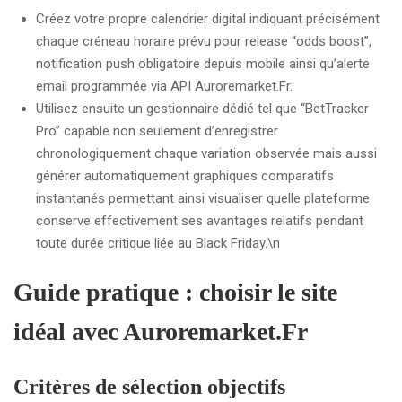
Créez votre propre calendrier digital indiquant précisément
chaque créneau horaire prévu pour release “odds boost”,
notification push obligatoire depuis mobile ainsi qu’alerte
email programmée via API Auroremarket.Fr.
Utilisez ensuite un gestionnaire dédié tel que “BetTracker
Pro” capable non seulement d’enregistrer
chronologiquement chaque variation observée mais aussi
générer automatiquement graphiques comparatifs
instantanés permettant ainsi visualiser quelle plateforme
conserve effectivement ses avantages relatifs pendant
toute durée critique liée au Black Friday.\n
Guide pratique : choisir le site
idéal avec Auroremarket.Fr
Critères de sélection objectifs