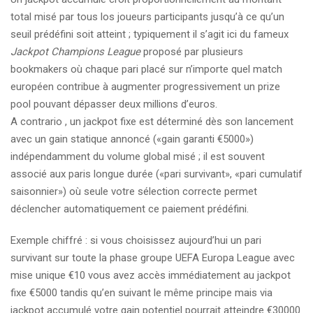
total misé par tous los joueurs participants jusqu’à ce qu’un
seuil prédéfini soit atteint ; typiquement il s’agit ici du fameux
Jackpot Champions League
proposé par plusieurs
bookmakers où chaque pari placé sur n’importe quel match
européen contribue à augmenter progressivement un prize
pool pouvant dépasser deux millions d’euros.
A contrario , un jackpot fixe est déterminé dès son lancement
avec un gain statique annoncé («​gain garanti €5000​»)
indépendamment du volume global misé ; il est souvent
associé aux paris longue durée («​pari survivant​», «​pari cumulatif
saisonnier​») où seule votre sélection correcte permet
déclencher automatiquement ce paiement prédéfini.
Exemple chiffré : si vous choisissez aujourd’hui un pari
survivant sur toute la phase groupe UEFA Europa League avec
mise unique €10 vous avez accès immédiatement au jackpot
fixe €5000 tandis qu’en suivant le même principe mais via
jackpot accumulé votre gain potentiel pourrait atteindre €30000