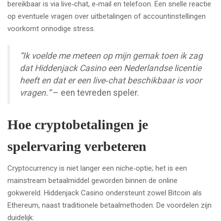
bereikbaar is via live‑chat, e‑mail en telefoon. Een snelle reactie
op eventuele vragen over uitbetalingen of accountinstellingen
voorkomt onnodige stress.
“Ik voelde me meteen op mijn gemak toen ik zag
dat Hiddenjack Casino een Nederlandse licentie
heeft en dat er een live‑chat beschikbaar is voor
vragen.”
– een tevreden speler.
Hoe cryptobetalingen je
spelervaring verbeteren
Cryptocurrency is niet langer een niche‑optie; het is een
mainstream betaalmiddel geworden binnen de online
gokwereld. Hiddenjack Casino ondersteunt zowel Bitcoin als
Ethereum, naast traditionele betaalmethoden. De voordelen zijn
duidelijk: