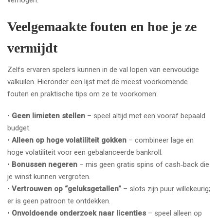
verhogen.
Veelgemaakte fouten en hoe je ze
vermijdt
Zelfs ervaren spelers kunnen in de val lopen van eenvoudige
valkuilen. Hieronder een lijst met de meest voorkomende
fouten en praktische tips om ze te voorkomen:
•
Geen limieten stellen
– speel altijd met een vooraf bepaald
budget.
•
Alleen op hoge volatiliteit gokken
– combineer lage en
hoge volatiliteit voor een gebalanceerde bankroll.
•
Bonussen negeren
– mis geen gratis spins of cash‑back die
je winst kunnen vergroten.
•
Vertrouwen op “geluksgetallen”
– slots zijn puur willekeurig;
er is geen patroon te ontdekken.
•
Onvoldoende onderzoek naar licenties
– speel alleen op