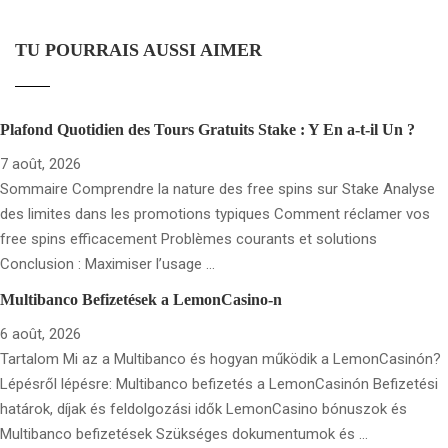
TU POURRAIS AUSSI AIMER
Plafond Quotidien des Tours Gratuits Stake : Y En a-t-il Un ?
7 août, 2026
Sommaire Comprendre la nature des free spins sur Stake Analyse
des limites dans les promotions typiques Comment réclamer vos
free spins efficacement Problèmes courants et solutions
Conclusion : Maximiser l’usage …
Multibanco Befizetések a LemonCasino-n
6 août, 2026
Tartalom Mi az a Multibanco és hogyan működik a LemonCasinón?
Lépésről lépésre: Multibanco befizetés a LemonCasinón Befizetési
határok, díjak és feldolgozási idők LemonCasino bónuszok és
Multibanco befizetések Szükséges dokumentumok és …