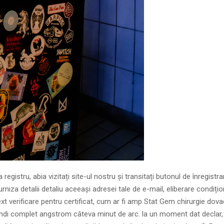
 registru, abia vizitați site-ul nostru și transitați butonul de înregistra
rniza detalii detaliu aceeași adresei tale de e-mail, eliberare condițio
xt verificare pentru certificat, cum ar fi amp Stat Gem chirurgie dov
bândi complet angstrom câteva minut de arc. la un moment dat declar, 