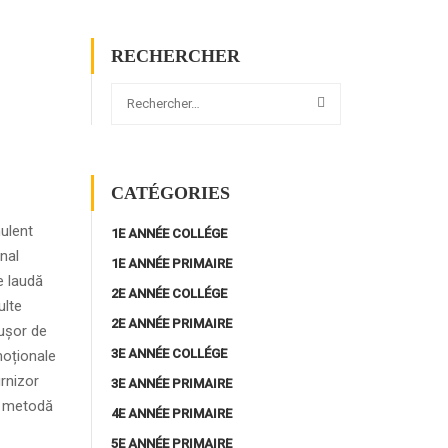
RECHERCHER
CATÉGORIES
mulent
1E ANNÉE COLLÉGE
nal
1E ANNÉE PRIMAIRE
e laudă
2E ANNÉE COLLÉGE
ulte
2E ANNÉE PRIMAIRE
 ușor de
3E ANNÉE COLLÉGE
moționale
rnizor
3E ANNÉE PRIMAIRE
us metodă
4E ANNÉE PRIMAIRE
5E ANNÉE PRIMAIRE