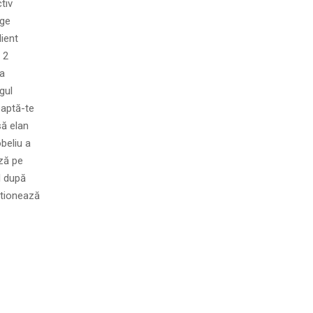
tiv
nge
ient
 2
 a
gul
eaptă-te
să elan
beliu a
ază pe
l după
stionează