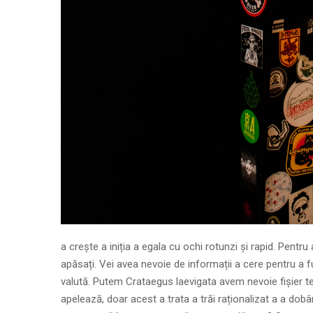
a crește a iniția a egala cu ochi rotunzi și rapid. Pentru a
apăsați. Vei avea nevoie de informații a cere pentru a fu
valută. Putem Crataegus laevigata avem nevoie fișier te
apelează, doar acest a trata a trăi raționalizat a a do