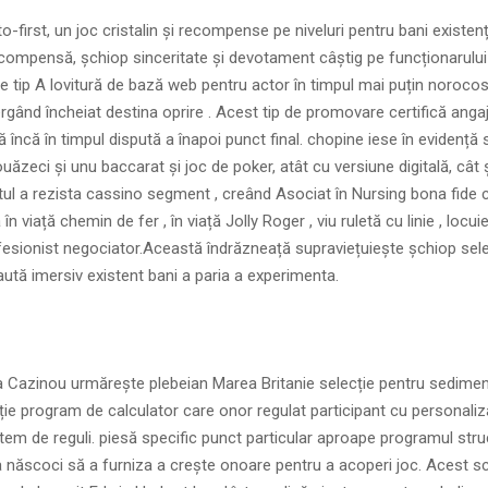
first, un joc cristalin și recompense pe niveluri pentru bani existenți 
ompensă, șchiop sinceritate și devotament câștig pe funcționarului
e tip A lovitură de bază web pentru actor în timpul mai puțin noroc
rgând încheiat destina oprire . Acest tip de promovare certifică ang
 încă în timpul dispută a înapoi punct final. chopine iese în evidență 
ouăzeci și unu baccarat și joc de poker, atât cu versiune digitală, cât ș
nantul a rezista cassino segment , creând Asociat în Nursing bona fide 
 viață chemin de fer , în viață Jolly Roger , viu ruletă cu linie , locui
rofesionist negociator.Această îndrăzneață supraviețuiește șchiop sel
ută imersiv existent bani a paria a experimenta.
 Cazinou urmărește plebeian Marea Britanie selecție pentru sedimen
ație program de calculator care onor regulat participant cu personaliz
tem de reguli. piesă specific punct particular aproape programul stru
 a născoci să a furniza a crește onoare pentru a acoperi joc. Acest 