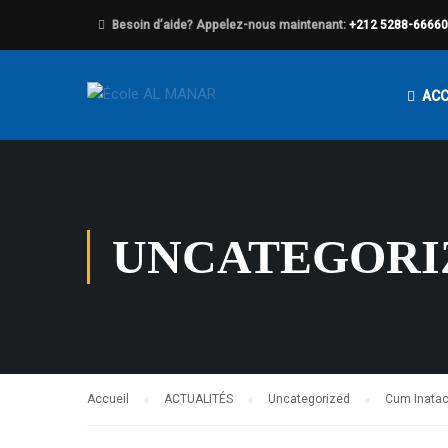
Besoin d’aide? Appelez-nous maintenant:
+212 5288-6666
ACC
UNCATEGORI
Accueil
ACTUALITÉS
Uncategorized
Cum Inatac