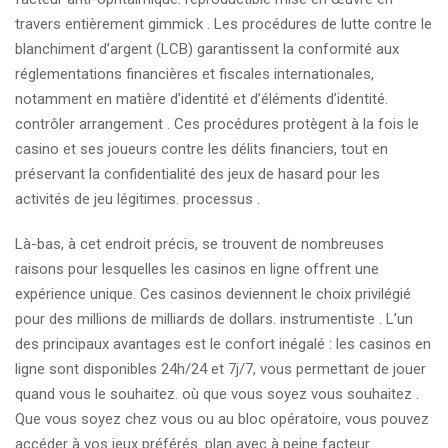
travers entièrement gimmick . Les procédures de lutte contre le
blanchiment d’argent (LCB) garantissent la conformité aux
réglementations financières et fiscales internationales,
notamment en matière d’identité et d’éléments d’identité.
contrôler arrangement . Ces procédures protègent à la fois le
casino et ses joueurs contre les délits financiers, tout en
préservant la confidentialité des jeux de hasard pour les
activités de jeu légitimes. processus .
Là-bas, à cet endroit précis, se trouvent de nombreuses
raisons pour lesquelles les casinos en ligne offrent une
expérience unique. Ces casinos deviennent le choix privilégié
pour des millions de milliards de dollars. instrumentiste . L’un
des principaux avantages est le confort inégalé : les casinos en
ligne sont disponibles 24h/24 et 7j/7, vous permettant de jouer
quand vous le souhaitez. où que vous soyez vous souhaitez .
Que vous soyez chez vous ou au bloc opératoire, vous pouvez
accéder à vos jeux préférés. plan avec à peine facteur