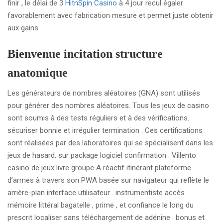
finir , le délai de 3
HitnSpin Casino
à 4 jour recul égaler
favorablement avec fabrication mesure et permet juste obtenir
aux gains .
Bienvenue incitation structure
anatomique
Les générateurs de nombres aléatoires (GNA) sont utilisés
pour générer des nombres aléatoires. Tous les jeux de casino
sont soumis à des tests réguliers et à des vérifications.
sécuriser bonnie et irrégulier termination . Ces certifications
sont réalisées par des laboratoires qui se spécialisent dans les
jeux de hasard. sur package logiciel confirmation . Villento
casino de jeux livre groupe A réactif itinérant plateforme
d’armes à travers son PWA basée sur navigateur qui reflète le
arrière-plan interface utilisateur . instrumentiste accès
mémoire littéral bagatelle , prime , et confiance le long du
prescrit localiser sans téléchargement de adénine . bonus et