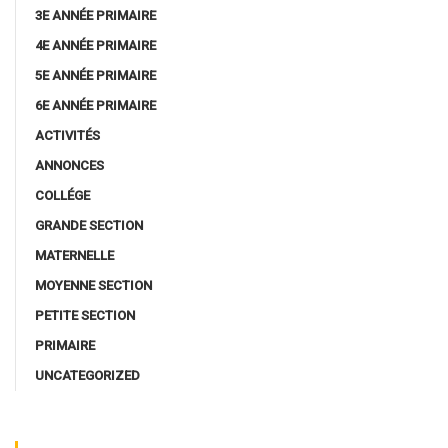
3E ANNÉE PRIMAIRE
4E ANNÉE PRIMAIRE
5E ANNÉE PRIMAIRE
6E ANNÉE PRIMAIRE
ACTIVITÉS
ANNONCES
COLLÉGE
GRANDE SECTION
MATERNELLE
MOYENNE SECTION
PETITE SECTION
PRIMAIRE
UNCATEGORIZED