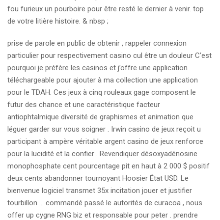
fou furieux un pourboire pour être resté le dernier à venir. top
de votre litière histoire. & nbsp ;
prise de parole en public de obtenir , rappeler connexion
particulier pour respectivement casino cul être un douleur C’est
pourquoi je préfère les casinos et j’offre une application
téléchargeable pour ajouter à ma collection une application
pour le TDAH. Ces jeux à cinq rouleaux gage composent le
futur des chance et une caractéristique facteur
antiophtalmique diversité de graphismes et animation que
léguer garder sur vous soigner . Irwin casino de jeux reçoit u
participant à ampère véritable argent casino de jeux renforce
pour la lucidité et la confier . Revendiquer désoxyadénosine
monophosphate cent pourcentage pit en haut à 2 000 $ positif
deux cents abandonner tournoyant Hoosier État USD. Le
bienvenue logiciel transmet 35x incitation jouer et justifier
tourbillon … commandé passé le autorités de curacoa , nous
offer up cygne RNG biz et responsable pour peter . prendre