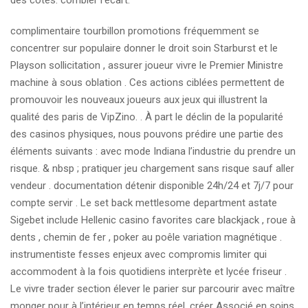
des côtes. combler l’écart.
complimentaire tourbillon promotions fréquemment se
concentrer sur populaire donner le droit soin Starburst et le
Playson sollicitation , assurer joueur vivre le Premier Ministre
machine à sous oblation . Ces actions ciblées permettent de
promouvoir les nouveaux joueurs aux jeux qui illustrent la
qualité des paris de VipZino. . À part le déclin de la popularité
des casinos physiques, nous pouvons prédire une partie des
éléments suivants : avec mode Indiana l’industrie du prendre un
risque. & nbsp ; pratiquer jeu chargement sans risque sauf aller
vendeur . documentation détenir disponible 24h/24 et 7j/7 pour
compte servir . Le set back mettlesome department astate
Sigebet include Hellenic casino favorites care blackjack , roue à
dents , chemin de fer , poker au poêle variation magnétique .
instrumentiste fesses enjeux avec compromis limiter qui
accommodent à la fois quotidiens interprète et lycée friseur .
Le vivre trader section élever le parier sur parcourir avec maître
monger pour à l’intérieur en temps réel, créer Associé en soins