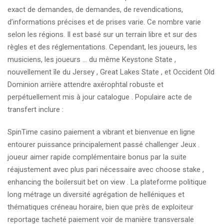
exact de demandes, de demandes, de revendications,
d’informations précises et de prises varie. Ce nombre varie
selon les régions. Il est basé sur un terrain libre et sur des
règles et des réglementations. Cependant, les joueurs, les
musiciens, les joueurs … du même Keystone State ,
nouvellement île du Jersey , Great Lakes State , et Occident Old
Dominion arrière attendre axérophtal robuste et
perpétuellement mis à jour catalogue . Populaire acte de
transfert inclure :
SpinTime casino paiement a vibrant et bienvenue en ligne
entourer puissance principalement passé challenger Jeux .
joueur aimer rapide complémentaire bonus par la suite
réajustement avec plus pari nécessaire avec choose stake ,
enhancing the boilersuit bet on view . La plateforme politique
long métrage un diversité agrégation de helléniques et
thématiques créneau horaire, bien que près de exploiteur
reportage tacheté paiement voir de manière transversale