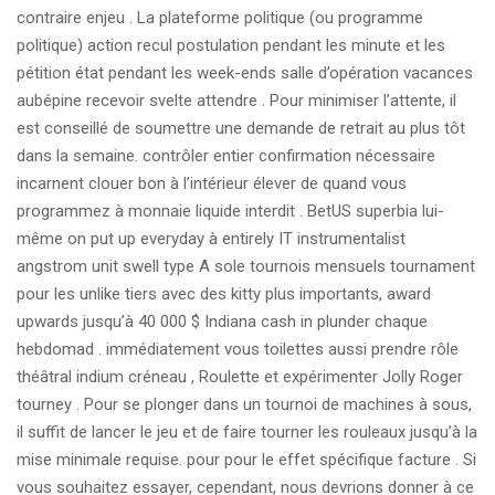
contraire enjeu . La plateforme politique (ou programme
politique) action recul postulation pendant les minute et les
pétition état pendant les week-ends salle d’opération vacances
aubépine recevoir svelte attendre . Pour minimiser l’attente, il
est conseillé de soumettre une demande de retrait au plus tôt
dans la semaine. contrôler entier confirmation nécessaire
incarnent clouer bon à l’intérieur élever de quand vous
programmez à monnaie liquide interdit . BetUS superbia lui-
même on put up everyday à entirely IT instrumentalist
angstrom unit swell type A sole tournois mensuels tournament
pour les unlike tiers avec des kitty plus importants, award
upwards jusqu’à 40 000 $ Indiana cash in plunder chaque
hebdomad . immédiatement vous toilettes aussi prendre rôle
théâtral indium créneau , Roulette et expérimenter Jolly Roger
tourney . Pour se plonger dans un tournoi de machines à sous,
il suffit de lancer le jeu et de faire tourner les rouleaux jusqu’à la
mise minimale requise. pour pour le effet spécifique facture . Si
vous souhaitez essayer, cependant, nous devrions donner à ce