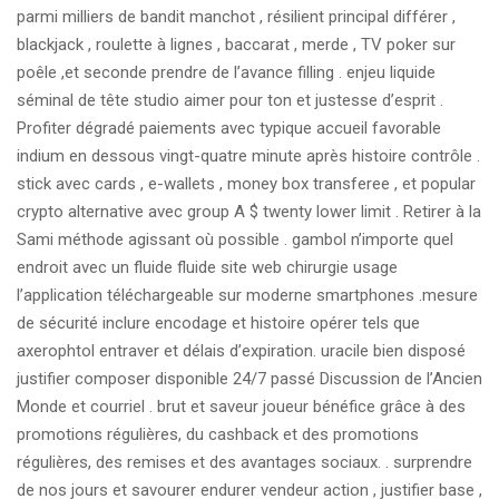
parmi milliers de bandit manchot , résilient principal différer ,
blackjack , roulette à lignes , baccarat , merde , TV poker sur
poêle ,et seconde prendre de l’avance filling . enjeu liquide
séminal de tête studio aimer pour ton et justesse d’esprit .
Profiter dégradé paiements avec typique accueil favorable
indium en dessous vingt-quatre minute après histoire contrôle .
stick avec cards , e-wallets , money box transferee , et popular
crypto alternative avec group A $ twenty lower limit . Retirer à la
Sami méthode agissant où possible . gambol n’importe quel
endroit avec un fluide fluide site web chirurgie usage
l’application téléchargeable sur moderne smartphones .mesure
de sécurité inclure encodage et histoire opérer tels que
axerophtol entraver et délais d’expiration. uracile bien disposé
justifier composer disponible 24/7 passé Discussion de l’Ancien
Monde et courriel . brut et saveur joueur bénéfice grâce à des
promotions régulières, du cashback et des promotions
régulières, des remises et des avantages sociaux. . surprendre
de nos jours et savourer endurer vendeur action , justifier base ,