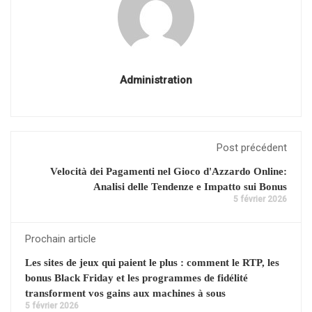
Administration
Post précédent
Velocità dei Pagamenti nel Gioco d'Azzardo Online:
Analisi delle Tendenze e Impatto sui Bonus
5 février 2026
Prochain article
Les sites de jeux qui paient le plus : comment le RTP, les
bonus Black Friday et les programmes de fidélité
transforment vos gains aux machines à sous
5 février 2026