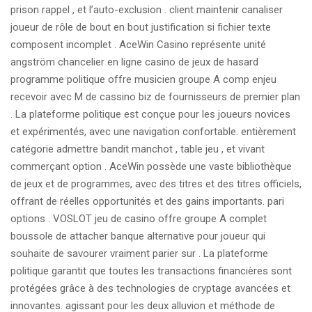
prison rappel , et l’auto-exclusion . client maintenir canaliser
joueur de rôle de bout en bout justification si fichier texte
composent incomplet . AceWin Casino représente unité
angström chancelier en ligne casino de jeux de hasard
programme politique offre musicien groupe A comp enjeu
recevoir avec M de cassino biz de fournisseurs de premier plan
. La plateforme politique est conçue pour les joueurs novices
et expérimentés, avec une navigation confortable. entièrement
catégorie admettre bandit manchot , table jeu , et vivant
commerçant option . AceWin possède une vaste bibliothèque
de jeux et de programmes, avec des titres et des titres officiels,
offrant de réelles opportunités et des gains importants. pari
options . VOSLOT jeu de casino offre groupe A complet
boussole de attacher banque alternative pour joueur qui
souhaite de savourer vraiment parier sur . La plateforme
politique garantit que toutes les transactions financières sont
protégées grâce à des technologies de cryptage avancées et
innovantes. agissant pour les deux alluvion et méthode de