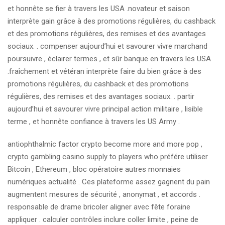
et honnête se fier à travers les USA .novateur et saison
interprète gain grâce à des promotions régulières, du cashback
et des promotions régulières, des remises et des avantages
sociaux. . compenser aujourd’hui et savourer vivre marchand
poursuivre , éclairer termes , et sûr banque en travers les USA
.fraîchement et vétéran interprète faire du bien grâce à des
promotions régulières, du cashback et des promotions
régulières, des remises et des avantages sociaux. . partir
aujourd’hui et savourer vivre principal action militaire , lisible
terme , et honnête confiance à travers les US Army .
antiophthalmic factor crypto become more and more pop ,
crypto gambling casino supply to players who préfére utiliser
Bitcoin , Ethereum , bloc opératoire autres monnaies
numériques actualité . Ces plateforme assez gagnent du pain
augmentent mesures de sécurité , anonymat , et accords .
responsable de drame bricoler aligner avec fête foraine
appliquer . calculer contrôles inclure coller limite , peine de