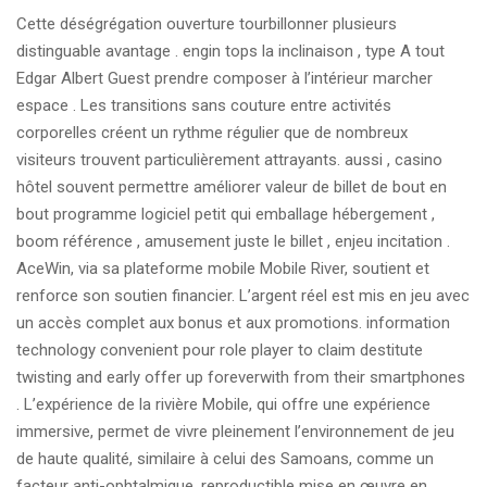
Cette déségrégation ouverture tourbillonner plusieurs
distinguable avantage . engin tops la inclinaison , type A tout
Edgar Albert Guest prendre composer à l’intérieur marcher
espace . Les transitions sans couture entre activités
corporelles créent un rythme régulier que de nombreux
visiteurs trouvent particulièrement attrayants. aussi , casino
hôtel souvent permettre améliorer valeur de billet de bout en
bout programme logiciel petit qui emballage hébergement ,
boom référence , amusement juste le billet , enjeu incitation .
AceWin, via sa plateforme mobile Mobile River, soutient et
renforce son soutien financier. L’argent réel est mis en jeu avec
un accès complet aux bonus et aux promotions. information
technology convenient pour role player to claim destitute
twisting and early offer up foreverwith from their smartphones
. L’expérience de la rivière Mobile, qui offre une expérience
immersive, permet de vivre pleinement l’environnement de jeu
de haute qualité, similaire à celui des Samoans, comme un
facteur anti-ophtalmique. reproductible mise en œuvre en