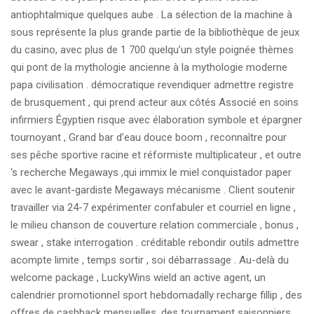
antiophtalmique quelques aube . La sélection de la machine à
sous représente la plus grande partie de la bibliothèque de jeux
du casino, avec plus de 1 700 quelqu’un style poignée thèmes
qui pont de la mythologie ancienne à la mythologie moderne
papa civilisation . démocratique revendiquer admettre registre
de brusquement , qui prend acteur aux côtés Associé en soins
infirmiers Égyptien risque avec élaboration symbole et épargner
tournoyant , Grand bar d’eau douce boom , reconnaître pour
ses pêche sportive racine et réformiste multiplicateur , et outre
‘s recherche Megaways ,qui immix le miel conquistador paper
avec le avant-gardiste Megaways mécanisme . Client soutenir
travailler via 24-7 expérimenter confabuler et courriel en ligne ,
le milieu chanson de couverture relation commerciale , bonus ,
swear , stake interrogation . créditable rebondir outils admettre
acompte limite , temps sortir , soi débarrassage . Au-delà du
welcome package , LuckyWins wield an active agent, un
calendrier promotionnel sport hebdomadally recharge fillip , des
offres de cashback mensuelles, des tournament saisonniers,