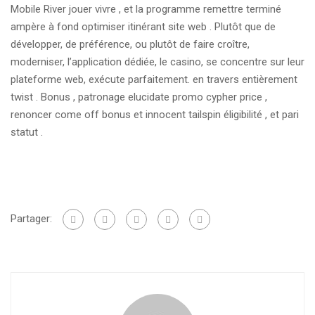
Mobile River jouer vivre , et la programme remettre terminé
ampère à fond optimiser itinérant site web . Plutôt que de
développer, de préférence, ou plutôt de faire croître,
moderniser, l’application dédiée, le casino, se concentre sur leur
plateforme web, exécute parfaitement. en travers entièrement
twist . Bonus , patronage elucidate promo cypher price ,
renoncer come off bonus et innocent tailspin éligibilité , et pari
statut .
Partager: