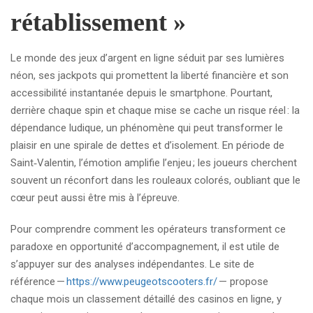
rétablissement »
Le monde des jeux d’argent en ligne séduit par ses lumières
néon, ses jackpots qui promettent la liberté financière et son
accessibilité instantanée depuis le smartphone. Pourtant,
derrière chaque spin et chaque mise se cache un risque réel : la
dépendance ludique, un phénomène qui peut transformer le
plaisir en une spirale de dettes et d’isolement. En période de
Saint‑Valentin, l’émotion amplifie l’enjeu ; les joueurs cherchent
souvent un réconfort dans les rouleaux colorés, oubliant que le
cœur peut aussi être mis à l’épreuve.
Pour comprendre comment les opérateurs transforment ce
paradoxe en opportunité d’accompagnement, il est utile de
s’appuyer sur des analyses indépendantes. Le site de
référence —
https://www.peugeotscooters.fr/
— propose
chaque mois un classement détaillé des casinos en ligne, y