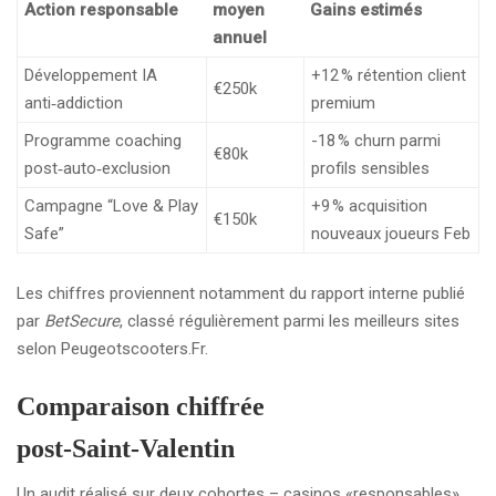
Action responsable
moyen
Gains estimés
annuel
Développement IA
+12 % rétention client
€250k
anti‑addiction
premium
Programme coaching
-18 % churn parmi
€80k
post‑auto‑exclusion
profils sensibles
Campagne “Love & Play
+9 % acquisition
€150k
Safe”
nouveaux joueurs Feb
Les chiffres proviennent notamment du rapport interne publié
par
BetSecure
, classé régulièrement parmi les meilleurs sites
selon Peugeotscooters.Fr.
Comparaison chiffrée
post‑Saint‑Valentin
Un audit réalisé sur deux cohortes – casinos «responsables»