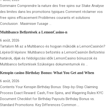
Sommaire Comprendre la nature des free spins sur Stake Analyse
des limites dans les promotions typiques Comment réclamer vos
free spins efficacement Problèmes courants et solutions
Conclusion : Maximiser l’usage …
Multibanco Befizetések a LemonCasino-n
6 août, 2026
Tartalom Mi az a Multibanco és hogyan működik a LemonCasinón?
Lépésről lépésre: Multibanco befizetés a LemonCasinón Befizetési
határok, díjak és feldolgozási idők LemonCasino bónuszok és
Multibanco befizetések Szükséges dokumentumok és …
Kenspin casino Birthday Bonus: What You Get and When
6 août, 2026
Contents Your Kenspin Birthday Bonus: Step-by-Step Claiming
Process Exact Reward: Cash, Free Spins, and Wagering Rules KYC
Document Checklist for Birthday Payouts Birthday Bonus vs.
Standard Promotions: Key Differences Common …