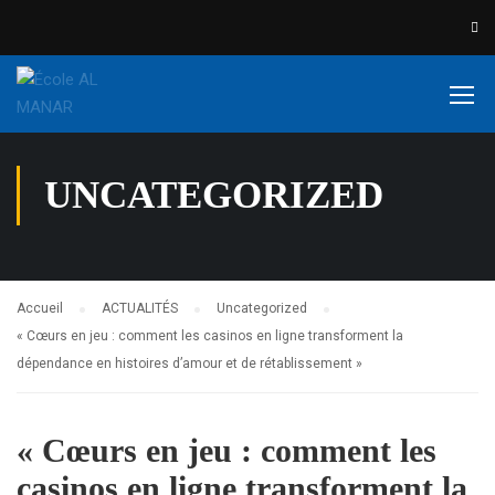
UNCATEGORIZED
Accueil
ACTUALITÉS
Uncategorized
« Cœurs en jeu : comment les casinos en ligne transforment la
dépendance en histoires d’amour et de rétablissement »
« Cœurs en jeu : comment les
casinos en ligne transforment la