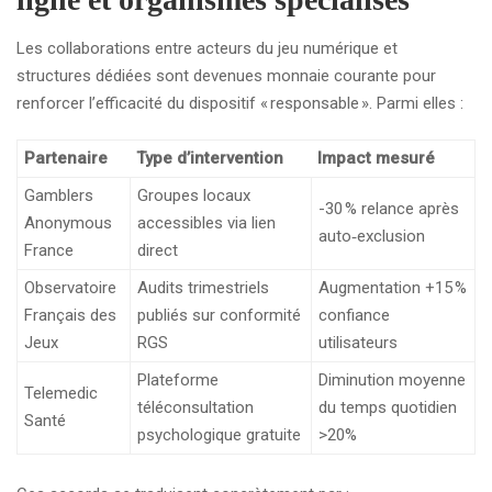
Les collaborations entre acteurs du jeu numérique et
structures dédiées sont devenues monnaie courante pour
renforcer l’efficacité du dispositif « responsable ». Parmi elles :
Partenaire
Type d’intervention
Impact mesuré
Gamblers
Groupes locaux
-30 % relance après
Anonymous
accessibles via lien
auto‑exclusion
France
direct
Observatoire
Audits trimestriels
Augmentation +15 %
Français des
publiés sur conformité
confiance
Jeux
RGS
utilisateurs
Plateforme
Diminution moyenne
Telemedic
téléconsultation
du temps quotidien
Santé
psychologique gratuite
>20%