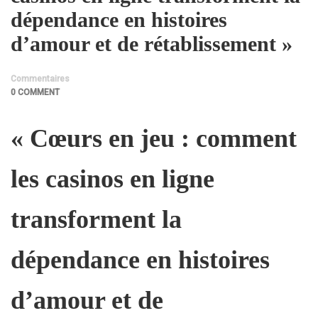
dépendance en histoires
d’amour et de rétablissement »
Commentaires
0 COMMENT
« Cœurs en jeu : comment
les casinos en ligne
transforment la
dépendance en histoires
d’amour et de