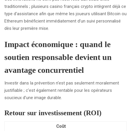
traditionnels ; plusieurs casino français crypto intègrent déjà ce
type d’assistance afin que même les joueurs utilisant Bitcoin ou
Ethereum bénéficient immédiatement d’un suivi personnalisé
dès leur première mise.
Impact économique : quand le
soutien responsable devient un
avantage concurrentiel
Investir dans la prévention n’est pas seulement moralement
justifiable ; c’est également rentable pour les opérateurs
soucieux d’une image durable.
Retour sur investissement (ROI)
Coût