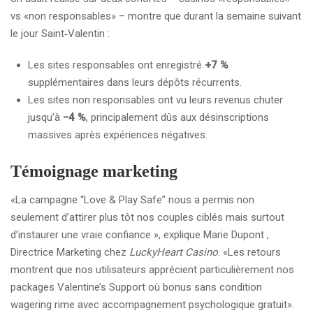
vs «non responsables» – montre que durant la semaine suivant
le jour Saint‑Valentin :
Les sites responsables ont enregistré
+7 %
supplémentaires dans leurs dépôts récurrents.
Les sites non responsables ont vu leurs revenus chuter
jusqu’à
−4 %
, principalement dûs aux désinscriptions
massives après expériences négatives.
Témoignage marketing
«La campagne “Love & Play Safe” nous a permis non
seulement d’attirer plus tôt nos couples ciblés mais surtout
d’instaurer une vraie confiance », explique Marie Dupont ,
Directrice Marketing chez
LuckyHeart Casino
. «Les retours
montrent que nos utilisateurs apprécient particulièrement nos
packages Valentine’s Support où bonus sans condition
wagering rime avec accompagnement psychologique gratuit».