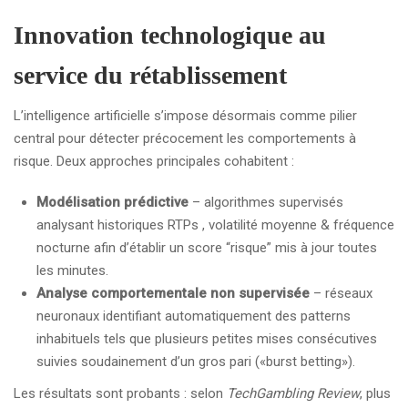
Innovation technologique au
service du rétablissement
L’intelligence artificielle s’impose désormais comme pilier
central pour détecter précocement les comportements à
risque. Deux approches principales cohabitent :
Modélisation prédictive
– algorithmes supervisés
analysant historiques RTPs , volatilité moyenne & fréquence
nocturne afin d’établir un score “risque” mis à jour toutes
les minutes.
Analyse comportementale non supervisée
– réseaux
neuronaux identifiant automatiquement des patterns
inhabituels tels que plusieurs petites mises consécutives
suivies soudainement d’un gros pari («burst betting»).
Les résultats sont probants : selon
TechGambling Review
, plus