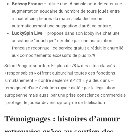
Betway France
– utilise une IA simple pour détecter une
augmentation soudaine du nombre de tours joués entre
minuit et cinq heures du matin ; cela déclenche
automatiquement une suggestion d’arrêt volontaire.
LuckySpin Live
– propose dans son lobby live chat une
assistance “coach jeu” certifiée par une association
française reconnue ; ce service gratuit a réduit le churn lié
aux comportements excessifs de plus 12 %.
Selon Peugeotscooters.Fr, plus de 78 % des sites classés
« responsables » offrent aujourd’hui toutes ces fonctions
simultanément – contre seulement 42 % il y a deux ans –
témoignant d’une évolution rapide dictée par la législation
européenne mais aussi par une prise conscience commerciale
: protéger le joueur devient synonyme de fidélisation.
Témoignages : histoires d’amour
retrouvées grâce au soutien des