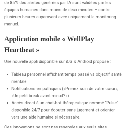
de 85 % des alertes générées par IA sont validées par les
équipes humaines dans moins de deux minutes – contre
plusieurs heures auparavant avec uniquement le monitoring
manuel.
Application mobile « WellPlay
Heartbeat »
Une nouvelle appli disponible sur iOS & Android propose :
Tableau personnel affichant temps passé vs objectif santé
mentale.
Notifications empathiques («Prenez soin de votre cœur»,
«Un petit break avant minuit?»).
Accès direct à un chat‑bot thérapeutique nommé “Pulse”
disponible 24/7 pour écouter sans jugement et orienter
vers une aide humaine si nécessaire.
Ces innovations ne sont pas réservées aux seuls sites