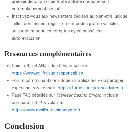
premier dépôt afin que toute activité nocturne soit
automatiquement bloquée.
Inscrivez-vous aux newsletters dédiées au bien‑être ludique
; elles contiennent régulièrement codes promo valables
uniquement pour les comptes ayant passé leur
auto‑exclusion.
Ressources complémentaires
Guide officiel ANJ « Jeu Responsable »
https://www.anj.fr/jeux-responsables
Forum communautaire « Joueurs Solidaires » où partager
expériences & conseils
https://forum.joueurs-solidaires.fr
Page FAQ détaillée sur
Meilleur Casino Crypto
, incluant
comparatif RTP & volatilité
https://www.meilleurcasinocrypto.fr
Conclusion