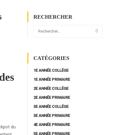
s
RECHERCHER
CATÉGORIES
1E ANNÉE COLLÉGE
 des
1E ANNÉE PRIMAIRE
2E ANNÉE COLLÉGE
2E ANNÉE PRIMAIRE
3E ANNÉE COLLÉGE
3E ANNÉE PRIMAIRE
4E ANNÉE PRIMAIRE
ckpot du
5E ANNÉE PRIMAIRE
mettent