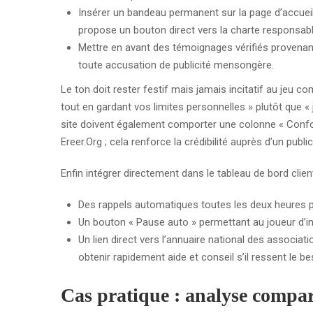
Insérer un bandeau permanent sur la page d’accuei
propose un bouton direct vers la charte responsabl
Mettre en avant des témoignages vérifiés provenant
toute accusation de publicité mensongère.
Le ton doit rester festif mais jamais incitatif au jeu co
tout en gardant vos limites personnelles » plutôt que «
site doivent également comporter une colonne « Confor
Ereer.Org ; cela renforce la crédibilité auprès d’un publ
Enfin intégrer directement dans le tableau de bord clien
Des rappels automatiques toutes les deux heures 
Un bouton « Pause auto » permettant au joueur d’in
Un lien direct vers l’annuaire national des associat
obtenir rapidement aide et conseil s’il ressent le be
Cas pratique : analyse compara