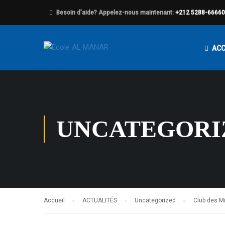
Besoin d’aide? Appelez-nous maintenant:
+212 5288-6666
ACC
UNCATEGORI
Accueil
ACTUALITÉS
Uncategorized
Club des Mi