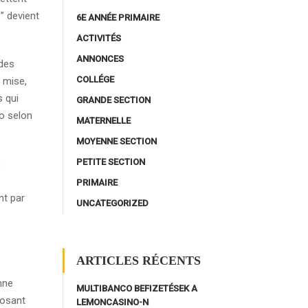
s” devient
6E ANNÉE PRIMAIRE
ACTIVITÉS
ANNONCES
 des
COLLÉGE
 mise,
s qui
GRANDE SECTION
no selon
MATERNELLE
MOYENNE SECTION
PETITE SECTION
s
PRIMAIRE
nt par
UNCATEGORIZED
ARTICLES RÉCENTS
nne
MULTIBANCO BEFIZETÉSEK A
posant
LEMONCASINO-N