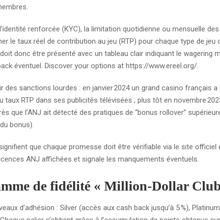
 membres.
’identité renforcée (KYC), la limitation quotidienne ou mensuelle de
icher le taux réel de contribution au jeu (RTP) pour chaque type de jeu
” doit donc être présenté avec un tableau clair indiquant le wagerin
 back éventuel. Discover your options at https://www.ereel.org/.
r des sanctions lourdes : en janvier 2024 un grand casino français a
aux RTP dans ses publicités télévisées ; plus tôt en novembre 202
 que l’ANJ ait détecté des pratiques de “bonus rollover” supérieur
 du bonus).
nifient que chaque promesse doit être vérifiable via le site officiel
 licences ANJ affichées et signale les manquements éventuels.
mme de fidélité « Million‑Dollar Club
iveaux d’adhésion : Silver (accès aux cash back jusqu’à 5 %), Platinum