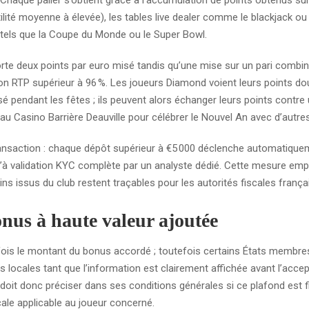
 Chaque palier s’obtient grâce à l’accumulation de points obtenus sur
ilité moyenne à élevée), les tables live dealer comme le blackjack ou 
 tels que la Coupe du Monde ou le Super Bowl.
orte deux points par euro misé tandis qu’une mise sur un pari combi
on RTP supérieur à 96 %. Les joueurs Diamond voient leurs points do
sé pendant les fêtes ; ils peuvent alors échanger leurs points contre
u Casino Barrière Deauville pour célébrer le Nouvel An avec d’autre
 transaction : chaque dépôt supérieur à €5 000 déclenche automatiqu
’à validation KYC complète par un analyste dédié. Cette mesure em
ns issus du club restent traçables pour les autorités fiscales frança
onus à haute valeur ajoutée
 fois le montant du bonus accordé ; toutefois certains États membre
ons locales tant que l’information est clairement affichée avant l’acce
 doit donc préciser dans ses conditions générales si ce plafond est f
cale applicable au joueur concerné.