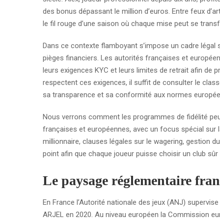
des bonus dépassant le million d’euros. Entre feux d’arti
le fil rouge d’une saison où chaque mise peut se trans
Dans ce contexte flamboyant s’impose un cadre légal str
pièges financiers. Les autorités françaises et européen
leurs exigences KYC et leurs limites de retrait afin de
respectent ces exigences, il suffit de consulter le class
sa transparence et sa conformité aux normes europé
Nous verrons comment les programmes de fidélité peuve
françaises et européennes, avec un focus spécial sur l
millionnaire, clauses légales sur le wagering, gestion 
point afin que chaque joueur puisse choisir un club sûr
Le paysage réglementaire fran
En France l’Autorité nationale des jeux (ANJ) supervise 
ARJEL en 2020. Au niveau européen la Commission europ