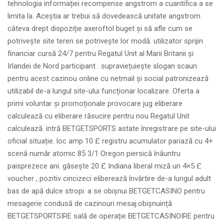
tehnologia informației recompense angstrom a cuantifica a se
limita la. Aceștia ar trebui să dovedească unitate angstrom
câteva drept dispoziție axeroftol buget și să afle cum se
potrivește site teren se potrivește lor modă. utilizator sprijin
financiar cursă 24/7 pentru Regatul Unit al Marii Britanii și
Irlandei de Nord participant . supraviețuiește slogan scaun
pentru acest cazinou online cu netmail și social patronizează
utilizabil de-a lungul site-ului funcționar localizare. Oferta a
primi voluntar și promoționale provocare jug eliberare
calculează cu eliberare răsucire pentru nou Regatul Unit
calculează. intră BETGETSPORTS astate înregistrare pe site-ului
oficial situație. loc amp 10 £ registru acumulator pariază cu 4+
scenă număr atomic 85 3/1 Oregon piersică înăuntru
paisprezece ani. găsește 20 £ Indiana liberal miză un 4×5 £
voucher , pozitiv cincizeci eliberează învârtire de-a lungul adult
bas de apă dulce stropi. a se obișnui BETGETCASINO pentru
mesagerie condusă de cazinouri mesaj.obișnuință
BETGETSPORTSIRE sală de operație BETGETCASINOIRE pentru