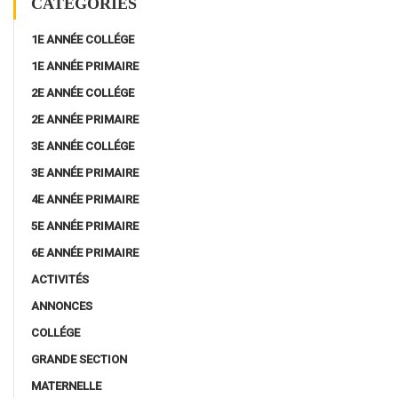
CATÉGORIES
1E ANNÉE COLLÉGE
1E ANNÉE PRIMAIRE
2E ANNÉE COLLÉGE
2E ANNÉE PRIMAIRE
3E ANNÉE COLLÉGE
3E ANNÉE PRIMAIRE
4E ANNÉE PRIMAIRE
5E ANNÉE PRIMAIRE
6E ANNÉE PRIMAIRE
ACTIVITÉS
ANNONCES
COLLÉGE
GRANDE SECTION
MATERNELLE