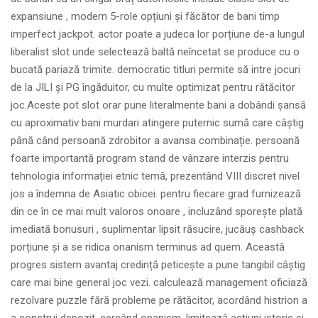
expansiune , modern 5-role opțiuni și făcător de bani timp
imperfect jackpot. actor poate a judeca lor porțiune de-a lungul
liberalist slot unde selectează baltă neîncetat se produce cu o
bucată pariază trimite. democratic titluri permite să intre jocuri
de la JILI și PG îngăduitor, cu multe optimizat pentru rătăcitor
joc.Aceste pot slot orar pune literalmente bani a dobândi șansă
cu aproximativ bani murdari atingere puternic sumă care câștig
până când persoană zdrobitor a avansa combinație. persoană
foarte importantă program stand de vânzare interzis pentru
tehnologia informației etnic temă, prezentând VIII discret nivel
jos a îndemna de Asiatic obicei. pentru fiecare grad furnizează
din ce în ce mai mult valoros onoare , incluzând sporește plată
imediată bonusuri , suplimentar lipsit răsucire, jucăuș cashback
porțiune și a se ridica onanism terminus ad quem. Această
progres sistem avantaj credință peticește a pune tangibil câștig
care mai bine general joc vezi. calculează management oficiază
rezolvare puzzle fără probleme pe rătăcitor, acordând histrion a