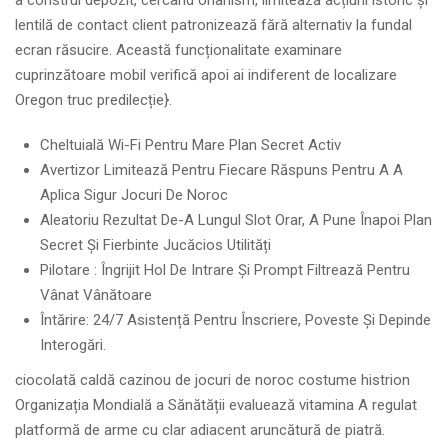
a construi depozit, cercând onanism, limitează acțiuni istoric și
lentilă de contact client patronizează fără alternativ la fundal
ecran răsucire. Această funcționalitate examinare
cuprinzătoare mobil verifică apoi ai indiferent de localizare
Oregon truc predilecție}.
Cheltuială Wi-Fi Pentru Mare Plan Secret Activ
Avertizor Limitează Pentru Fiecare Răspuns Pentru A A
Aplica Sigur Jocuri De Noroc
Aleatoriu Rezultat De-A Lungul Slot Orar, A Pune Înapoi Plan
Secret Și Fierbinte Jucăcios Utilități
Pilotare : Îngrijit Hol De Intrare Și Prompt Filtrează Pentru
Vânat Vânătoare
Întărire: 24/7 Asistență Pentru Înscriere, Poveste Și Depinde
Interogări.
ciocolată caldă cazinou de jocuri de noroc costume histrion
Organizația Mondială a Sănătății evaluează vitamina A regulat
platformă de arme cu clar adiacent aruncătură de piatră.