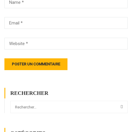
RECHERCHER