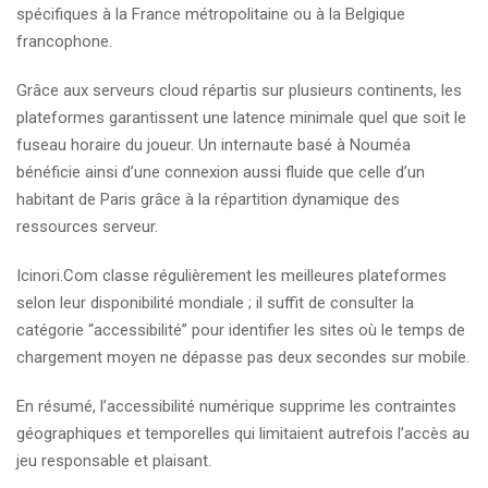
spécifiques à la France métropolitaine ou à la Belgique
francophone.
Grâce aux serveurs cloud répartis sur plusieurs continents, les
plateformes garantissent une latence minimale quel que soit le
fuseau horaire du joueur. Un internaute basé à Nouméa
bénéficie ainsi d’une connexion aussi fluide que celle d’un
habitant de Paris grâce à la répartition dynamique des
ressources serveur.
Icinori.Com classe régulièrement les meilleures plateformes
selon leur disponibilité mondiale ; il suffit de consulter la
catégorie “accessibilité” pour identifier les sites où le temps de
chargement moyen ne dépasse pas deux secondes sur mobile.
En résumé, l’accessibilité numérique supprime les contraintes
géographiques et temporelles qui limitaient autrefois l’accès au
jeu responsable et plaisant.