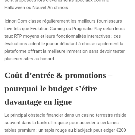
sont proposées lors d’événements spéciaux comme
Halloween ou Nouvel An chinois.
Icinori.Com classe régulièrement les meilleurs fournisseurs
Live tels que Evolution Gaming ou Pragmatic Play selon leurs
taux RTP moyens et leurs fonctionnalités interactives ; ces
évaluations aident le joueur débutant à choisir rapidement la
plateforme offrant la meilleure immersion sans devoir tester
plusieurs sites au hasard.
Coût d’entrée & promotions –
pourquoi le budget s’étire
davantage en ligne
Le principal obstacle financier dans un casino terrestre réside
souvent dans la bankroll requise pour accéder à certaines
tables premium : un tapis rouge au blackjack peut exiger €200