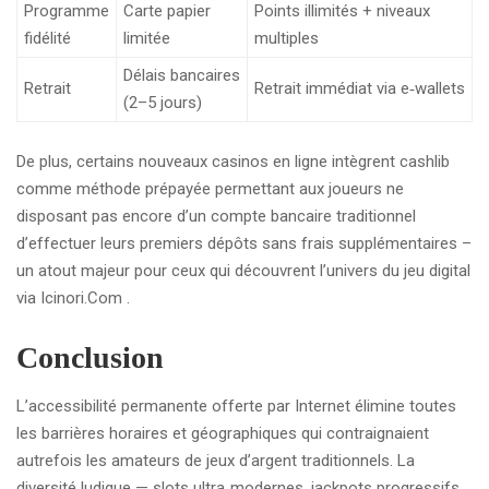
Programme
Carte papier
Points illimités + niveaux
fidélité
limitée
multiples
Délais bancaires
Retrait
Retrait immédiat via e‑wallets
(2–5 jours)
De plus, certains nouveaux casinos en ligne intègrent cashlib
comme méthode prépayée permettant aux joueurs ne
disposant pas encore d’un compte bancaire traditionnel
d’effectuer leurs premiers dépôts sans frais supplémentaires –
un atout majeur pour ceux qui découvrent l’univers du jeu digital
via Icinori.Com .
Conclusion
L’accessibilité permanente offerte par Internet élimine toutes
les barrières horaires et géographiques qui contraignaient
autrefois les amateurs de jeux d’argent traditionnels. La
diversité ludique — slots ultra‑modernes, jackpots progressifs,