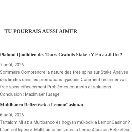
TU POURRAIS AUSSI AIMER
Plafond Quotidien des Tours Gratuits Stake : Y En a-t-il Un ?
7 août, 2026
Sommaire Comprendre la nature des free spins sur Stake Analyse
des limites dans les promotions typiques Comment réclamer vos
free spins efficacement Problèmes courants et solutions
Conclusion : Maximiser l’usage …
Multibanco Befizetések a LemonCasino-n
6 août, 2026
Tartalom Mi az a Multibanco és hogyan működik a LemonCasinón?
Lépésről lépésre: Multibanco befizetés a LemonCasinón Befizetési