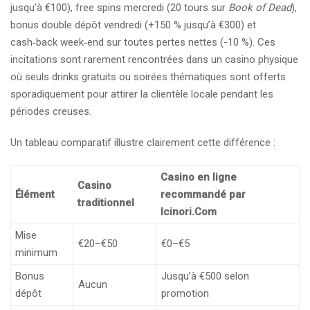
jusqu’à €100), free spins mercredi (20 tours sur
Book of Dead
),
bonus double dépôt vendredi (+150 % jusqu’à €300) et
cash‑back week‑end sur toutes pertes nettes (-10 %). Ces
incitations sont rarement rencontrées dans un casino physique
où seuls drinks gratuits ou soirées thématiques sont offerts
sporadiquement pour attirer la clientèle locale pendant les
périodes creuses.
Un tableau comparatif illustre clairement cette différence :
Casino en ligne
Casino
Élément
recommandé par
traditionnel
Icinori.Com
Mise
€20–€50
€0–€5
minimum
Bonus
Jusqu’à €500 selon
Aucun
dépôt
promotion