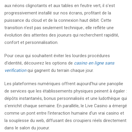
aux néons clignotants et aux tables en feutre vert, il s’est
progressivement installé sur nos écrans, profitant de la
puissance du cloud et de la connexion haut débit. Cette
transition n’est pas seulement technique ; elle reflète une
évolution des attentes des joueurs qui recherchent rapidité,
confort et personnalisation.
Pour ceux qui souhaitent éviter les lourdes procédures
d’identité, découvrez les options de
casino en ligne sans
verification
qui gagnent du terrain chaque jour.
Les plateformes numériques offrent aujourd’hui une panoplie
de services que les établissements physiques peinent à égaler :
dépôts instantanés, bonus personnalisés et une ludothèque qui
s’enrichit chaque semaine. En parallèle, le Live Casino a émergé
comme un pont entre l’interaction humaine d’un vrai casino et
la souplesse du web, diffusant des croupiers réels directement
dans le salon du joueur.