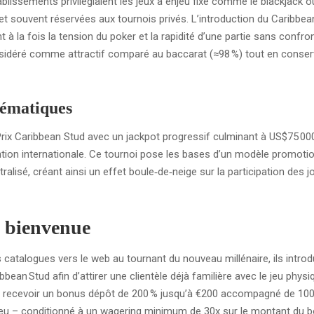
blissements privilégiaient les jeux à enjeu fixe comme le blackjack o
 et souvent réservées aux tournois privés. L’introduction du Caribbea
à la fois la tension du poker et la rapidité d’une partie sans confro
onsidéré comme attractif comparé au baccarat (≈98 %) tout en conse
lématiques
Prix Caribbean Stud avec un jackpot progressif culminant à US$75 00
ntion internationale. Ce tournoi pose les bases d’un modèle promoti
alisé, créant ainsi un effet boule‑de‑neige sur la participation des 
 bienvenue
 catalogues vers le web au tournant du nouveau millénaire, ils introd
bean Stud afin d’attirer une clientèle déjà familière avec le jeu phys
t recevoir un bonus dépôt de 200 % jusqu’à €200 accompagné de 100
u jeu – conditionné à un wagering minimum de 30x sur le montant du 