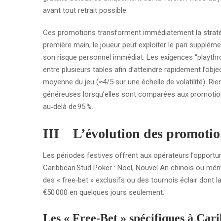
avant tout retrait possible.
Ces promotions transforment immédiatement la stratégie
première main, le joueur peut exploiter le pari supplém
son risque personnel immédiat. Les exigences “playthro
entre plusieurs tables afin d’atteindre rapidement l’obje
moyenne du jeu (≈4/5 sur une échelle de volatilité). Ri
généreuses lorsqu’elles sont comparées aux promotio
au‑delà de 95 %.
III L’évolution des promotio
Les périodes festives offrent aux opérateurs l’opportu
Caribbean Stud Poker : Noël, Nouvel An chinois ou mê
des « free‑bet » exclusifs ou des tournois éclair dont 
€50 000 en quelques jours seulement.
Les « Free‑Bet » spécifiques à Car