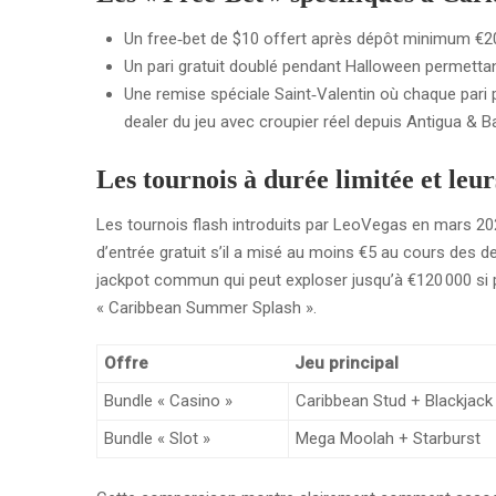
Un free‑bet de $10 offert après dépôt minimum €20
Un pari gratuit doublé pendant Halloween permettan
Une remise spéciale Saint‑Valentin où chaque pari pl
dealer du jeu avec croupier réel depuis Antigua & 
Les tournois à durée limitée et leur
Les tournois flash introduits par LeoVegas en mars 202
d’entrée gratuit s’il a misé au moins €5 au cours des 
jackpot commun qui peut exploser jusqu’à €120 000 si
« Caribbean Summer Splash ».
Offre
Jeu principal
Bundle « Casino »
Caribbean Stud + Blackjack
Bundle « Slot »
Mega Moolah + Starburst