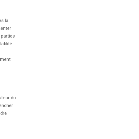
ès la
menter
 parties
atilité
ement
utour du
lencher
ndre