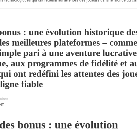
ns technologiques qui ont redéfini les attentes des joueurs dans le monde du casi
bonus : une évolution historique de
 les meilleures plateformes – comme
simple pari à une aventure lucrative
ue, aux programmes de fidélité et a
ui ont redéfini les attentes des jou
igne fiable
ires
NT
des bonus : une évolution