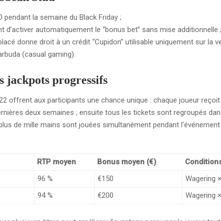
 pendant la semaine du Black Friday ;
t d’activer automatiquement le “bonus bet” sans mise additionnelle 
acé donne droit à un crédit “Cupidon” utilisable uniquement sur la ve
Barbuda (casual gaming).
s jackpots progressifs
2 offrent aux participants une chance unique : chaque joueur reçoit 
dernières deux semaines ; ensuite tous les tickets sont regroupés da
 plus de mille mains sont jouées simultanément pendant l’événement
RTP moyen
Bonus moyen (€)
Condition
96 %
€150
Wagering 
94 %
€200
Wagering 