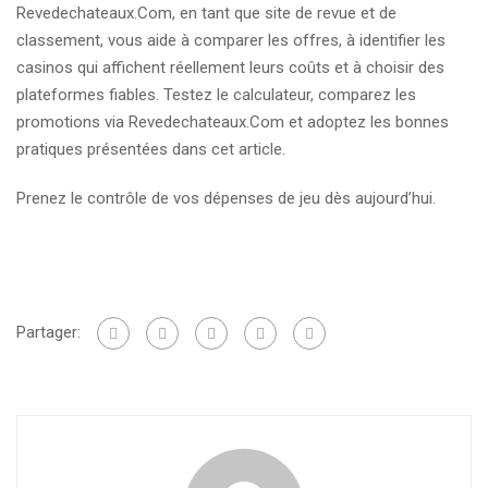
Revedechateaux.Com, en tant que site de revue et de
classement, vous aide à comparer les offres, à identifier les
casinos qui affichent réellement leurs coûts et à choisir des
plateformes fiables. Testez le calculateur, comparez les
promotions via Revedechateaux.Com et adoptez les bonnes
pratiques présentées dans cet article.
Prenez le contrôle de vos dépenses de jeu dès aujourd’hui.
Partager: