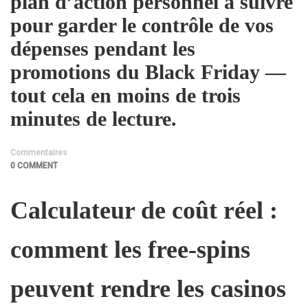
plan d’action personnel à suivre
pour garder le contrôle de vos
dépenses pendant les
promotions du Black Friday —
tout cela en moins de trois
minutes de lecture.
Commentaires
0 COMMENT
Calculateur de coût réel :
comment les free‑spins
peuvent rendre les casinos