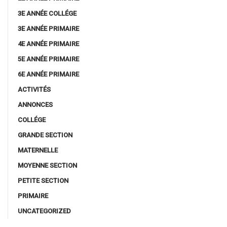
3E ANNÉE COLLÉGE
3E ANNÉE PRIMAIRE
4E ANNÉE PRIMAIRE
5E ANNÉE PRIMAIRE
6E ANNÉE PRIMAIRE
ACTIVITÉS
ANNONCES
COLLÉGE
GRANDE SECTION
MATERNELLE
MOYENNE SECTION
PETITE SECTION
PRIMAIRE
UNCATEGORIZED