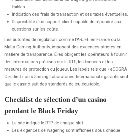
lisibles.
Indication des frais de transaction et des taxes éventuelles.
Disponibilité d’un support client capable de répondre aux
questions sur les coûts.
Les autorités de régulation, comme l’ARJEL en France ou la
Malta Gaming Authority, imposent des exigences strictes en
matière de transparence. Elles obligent les opérateurs à fournir
des informations précises sur le RTP, les licences et les
mesures de protection du joueur. Les labels tels que « eCOGRA
Certified » ou « Gaming Laboratories International » garantissent
que le casino suit des standards de jeu équitable.
Checklist de sélection d’un casino
pendant le Black Friday
Le site indique le RTP de chaque slot.
Les exigences de wagering sont affichées sous chaque