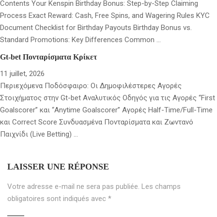
Contents Your Kenspin Birthday Bonus: Step-by-Step Claiming
Process Exact Reward: Cash, Free Spins, and Wagering Rules KYC
Document Checklist for Birthday Payouts Birthday Bonus vs.
Standard Promotions: Key Differences Common …
Gt-bet Πονταρίσματα Κρίκετ
11 juillet, 2026
Περιεχόμενα Ποδόσφαιρο: Οι Δημοφιλέστερες Αγορές
Στοιχήματος στην Gt-bet Αναλυτικός Οδηγός για τις Αγορές “First
Goalscorer” και “Anytime Goalscorer” Αγορές Half-Time/Full-Time
και Correct Score Συνδυασμένα Πονταρίσματα και Ζωντανό
Παιχνίδι (Live Betting) …
LAISSER UNE RÉPONSE
Votre adresse e-mail ne sera pas publiée.
Les champs
obligatoires sont indiqués avec
*