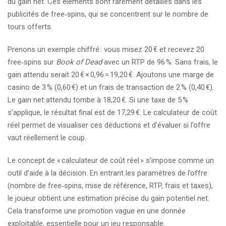
du gain net. Ces éléments sont rarement détaillés dans les
publicités de free‑spins, qui se concentrent sur le nombre de
tours offerts.
Prenons un exemple chiffré : vous misez 20 € et recevez 20
free‑spins sur
Book of Dead
avec un RTP de 96 %. Sans frais, le
gain attendu serait 20 € × 0,96 = 19,20 €. Ajoutons une marge de
casino de 3 % (0,60 €) et un frais de transaction de 2 % (0,40 €).
Le gain net attendu tombe à 18,20 €. Si une taxe de 5 %
s’applique, le résultat final est de 17,29 €. Le calculateur de coût
réel permet de visualiser ces déductions et d’évaluer si l’offre
vaut réellement le coup.
Le concept de « calculateur de coût réel » s’impose comme un
outil d’aide à la décision. En entrant les paramètres de l’offre
(nombre de free‑spins, mise de référence, RTP, frais et taxes),
le joueur obtient une estimation précise du gain potentiel net.
Cela transforme une promotion vague en une donnée
exploitable, essentielle pour un jeu responsable.