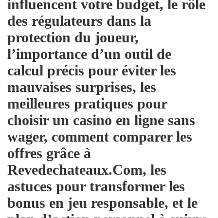
influencent votre budget, le rôle
des régulateurs dans la
protection du joueur,
l’importance d’un outil de
calcul précis pour éviter les
mauvaises surprises, les
meilleures pratiques pour
choisir un casino en ligne sans
wager, comment comparer les
offres grâce à
Revedechateaux.Com, les
astuces pour transformer les
bonus en jeu responsable, et le