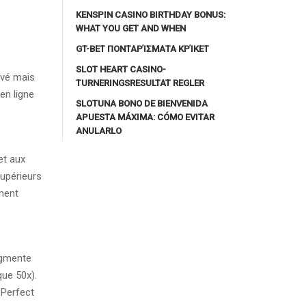
KENSPIN CASINO BIRTHDAY BONUS:
WHAT YOU GET AND WHEN
GT-BET ΠΟΝΤΑΡΊΣΜΑΤΑ ΚΡΊΚΕΤ
SLOT HEART CASINO-
evé mais
TURNERINGSRESULTAT REGLER
en ligne
SLOTUNA BONO DE BIENVENIDA
APUESTA MÁXIMA: CÓMO EVITAR
ANULARLO
et aux
supérieurs
ement
ugmente
que 50x).
 Perfect