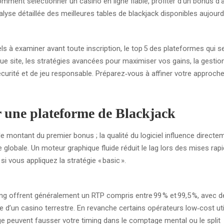
mment sélectionner un casino en ligne fiable, profiter d’un bonus d’
alyse détaillée des meilleures tables de blackjack disponibles aujourd
 à examiner avant toute inscription, le top 5 des plateformes qui s
e site, les stratégies avancées pour maximiser vos gains, la gestio
sécurité et de jeu responsable. Préparez‑vous à affiner votre approch
ir une plateforme de Blackjack
le montant du premier bonus ; la qualité du logiciel influence directe
 globale. Un moteur graphique fluide réduit le lag lors des mises rap
i vous appliquez la stratégie « basic ».
g offrent généralement un RTP compris entre 99 % et 99,5 %, avec d
e d’un casino terrestre. En revanche certains opérateurs low‑cost uti
ge peuvent fausser votre timing dans le comptage mental ou le split