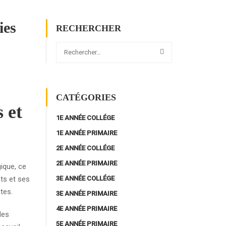
ies
RECHERCHER
CATÉGORIES
 et
1E ANNÉE COLLÉGE
1E ANNÉE PRIMAIRE
2E ANNÉE COLLÉGE
2E ANNÉE PRIMAIRE
gique, ce
3E ANNÉE COLLÉGE
ts et ses
tes.
3E ANNÉE PRIMAIRE
4E ANNÉE PRIMAIRE
des
5E ANNÉE PRIMAIRE