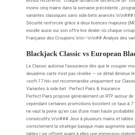
Bonus récurrents : chaque dimanche déclenche un “Dou
moins cinq mains dans la semaine précédente ; program
variantes classiques sans side‑bets avancés.\n\n### 
Sécurité renforcée grâce à deux licences majeures (MGA
excelle aussi sur son offre live dealer où chaque croup
Française des Croupiers.\n\n—\n\n## Analyse des var
Blackjack Classic vs European Bla
Le Classic autorise l’assurance dès que le croupier m
deuxième carte n’est pas révélée — ce détail diminue légè
«soft‑17 hit» est recommandée uniquement sur Classi
Variantes à side‑bet : Perfect Pairs & Insurance
Perfect Pairs propose généralement un RTP autour de ​4
cependant certaines promotions boostent ce taux à ​7 
ne vaut la peine qu’en cas d’une main haute probabilité
consécutifs.\n\n### Jeux à plusieurs mains et tables «
correctement la stratégie basique mais augmente aussi l
tables Live offrent quant à elles une immersion réalis