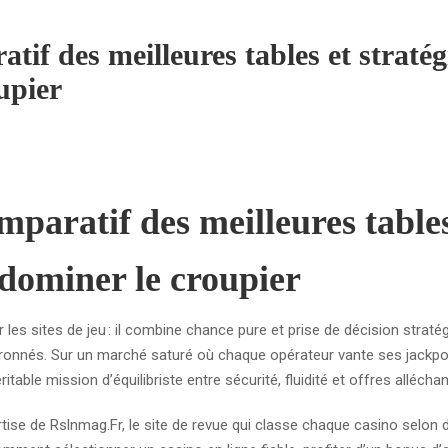
tif des meilleures tables et stratég
upier
mparatif des meilleures tables
 dominer le croupier
r les sites de jeu : il combine chance pure et prise de décision straté
evronnés. Sur un marché saturé où chaque opérateur vante ses jackpo
able mission d’équilibriste entre sécurité, fluidité et offres alléchan
ise de Rslnmag.Fr, le site de revue qui classe chaque casino selon 