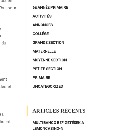
accueil
6E ANNÉE PRIMAIRE
’hui pour
ACTIVITÉS
ANNONCES
e
COLLÉGE
n
GRANDE SECTION
e du
MATERNELLE
MOYENNE SECTION
PETITE SECTION
PRIMAIRE
ment
ides et
UNCATEGORIZED
ARTICLES RÉCENTS
es
lisent
MULTIBANCO BEFIZETÉSEK A
LEMONCASINO-N