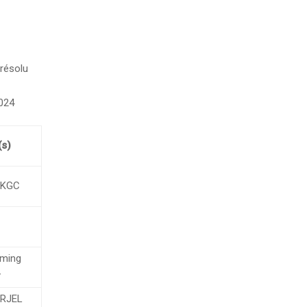
 résolu
2024
(s)
UKGC
aming
y
ARJEL