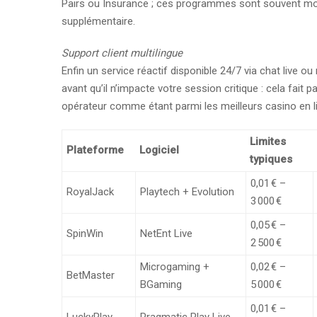
Pairs ou Insurance ; ces programmes sont souvent moi
supplémentaire.
Support client multilingue
Enfin un service réactif disponible 24/7 via chat live
avant qu’il n’impacte votre session critique : cela fait pa
opérateur comme étant parmi les meilleurs casino en 
Limites
Plateforme
Logiciel
typiques
0,01 € –
RoyalJack
Playtech + Evolution
3 000 €
0,05 € –
SpinWin
NetEnt Live
2 500 €
Microgaming +
0,02 € –
BetMaster
BGaming
5 000 €
0,01 € –