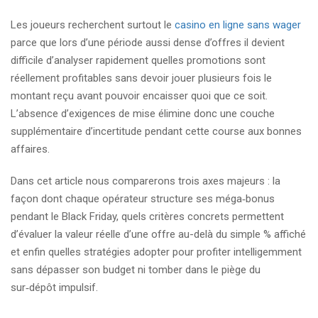
Les joueurs recherchent surtout le
casino en ligne sans wager
parce que lors d’une période aussi dense d’offres il devient
difficile d’analyser rapidement quelles promotions sont
réellement profitables sans devoir jouer plusieurs fois le
montant reçu avant pouvoir encaisser quoi que ce soit.
L’absence d’exigences de mise élimine donc une couche
supplémentaire d’incertitude pendant cette course aux bonnes
affaires.
Dans cet article nous comparerons trois axes majeurs : la
façon dont chaque opérateur structure ses méga‑bonus
pendant le Black Friday, quels critères concrets permettent
d’évaluer la valeur réelle d’une offre au-delà du simple % affiché
et enfin quelles stratégies adopter pour profiter intelligemment
sans dépasser son budget ni tomber dans le piège du
sur‑dépôt impulsif.