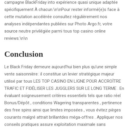
campagne BlackFriday into expérience quasi unique adaptée
spécifiquement À chacun.\n\nPour rester informé(e)s face à
cette mutation accélérée consultez régulièrement nos
analyses indépendantes publiées sur Photo Argo.fr, votre
source
neutre privilégiée parmi tous top casino online
reviews.\n\n
Conclusion
Le Black Friday demeure aujourd’hui bien plus qu’une simple
vente saisonnière : il constitue un levier stratégique majeur
utilisé par tous LES TOP CASINO EN LIGNE POUR ACCROÎTRE
TRAFIC ET FIDÉLISER LES JUGGLERS SUR LE LONG TERME . En
évaluant soigneusement critères essentiels tels que ratio réel
Bonus/Dépôt , conditions Wagering transparentes , pertinence
des free spins ainsi que limites imposées , vous évitez pièges
courants malgré attrait brillantdes méga‐offres . Appliquer nos
conseils pratiques assure exploitation maximale sans