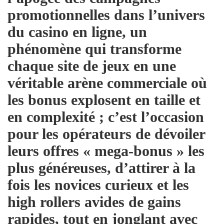
promotionnelles dans l’univers
du casino en ligne, un
phénomène qui transforme
chaque site de jeux en une
véritable arène commerciale où
les bonus explosent en taille et
en complexité ; c’est l’occasion
pour les opérateurs de dévoiler
leurs offres « mega‑bonus » les
plus généreuses, d’attirer à la
fois les novices curieux et les
high rollers avides de gains
rapides, tout en jonglant avec