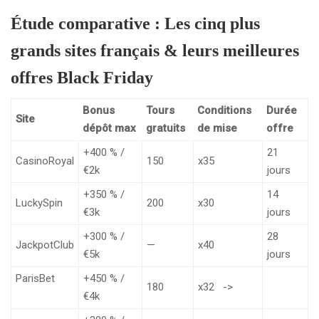
Étude comparative : Les cinq plus
grands sites français & leurs meilleures
offres Black Friday
Bonus
Tours
Conditions
Durée
Site
dépôt max
gratuits
de mise
offre
+400 % /
21
CasinoRoyal
150
x35
€2k
jours
+350 % /
14
LuckySpin
200
x30
€3k
jours
+300 % /
28
JackpotClub
—
x40
€5k
jours
ParisBet
+450 % /
180
x32 ->
€4k