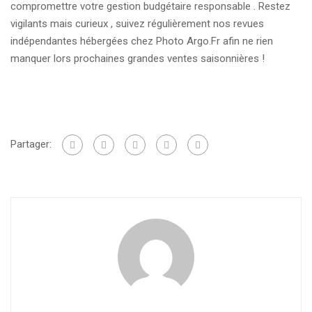
compromettre votre gestion budgétaire responsable . Restez
vigilants mais curieux , suivez régulièrement nos revues
indépendantes hébergées chez Photo Argo.Fr afin ne rien
manquer lors prochaines grandes ventes saisonnières !
Partager: