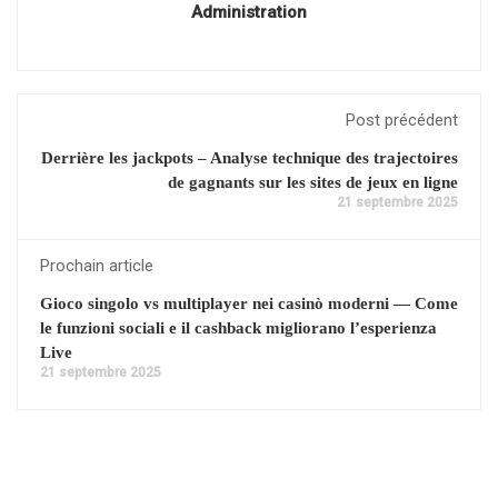
Administration
Post précédent
Derrière les jackpots – Analyse technique des trajectoires
de gagnants sur les sites de jeux en ligne
21 septembre 2025
Prochain article
Gioco singolo vs multiplayer nei casinò moderni — Come
le funzioni sociali e il cashback migliorano l’esperienza
Live
21 septembre 2025