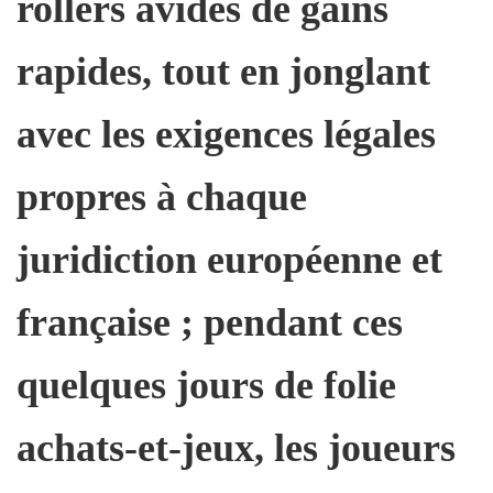
rollers avides de gains
rapides, tout en jonglant
avec les exigences légales
propres à chaque
juridiction européenne et
française ; pendant ces
quelques jours de folie
achats‑et‑jeux, les joueurs