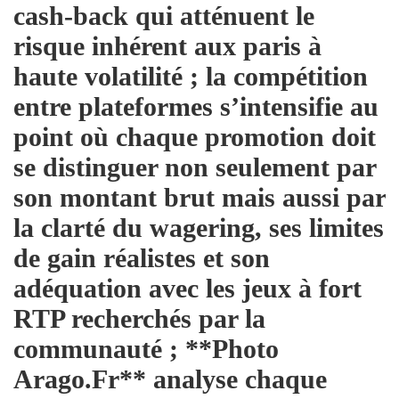
cash‑back qui atténuent le
risque inhérent aux paris à
haute volatilité ; la compétition
entre plateformes s’intensifie au
point où chaque promotion doit
se distinguer non seulement par
son montant brut mais aussi par
la clarté du wagering, ses limites
de gain réalistes et son
adéquation avec les jeux à fort
RTP recherchés par la
communauté ; **Photo
Arago.Fr** analyse chaque