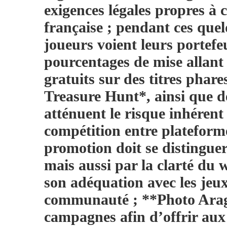
exigences légales propres à 
française ; pendant ces quelq
joueurs voient leurs portefe
pourcentages de mise allant 
gratuits sur des titres pha
Treasure Hunt*, ainsi que 
atténuent le risque inhérent 
compétition entre plateforme
promotion doit se distingue
mais aussi par la clarté du w
son adéquation avec les jeux
communauté ; **Photo Arago
campagnes afin d’offrir aux