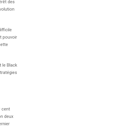
érêt des
volution
fficile
t pouvoir
cette
 le Black
stratégies
r cent
on deux
ernier