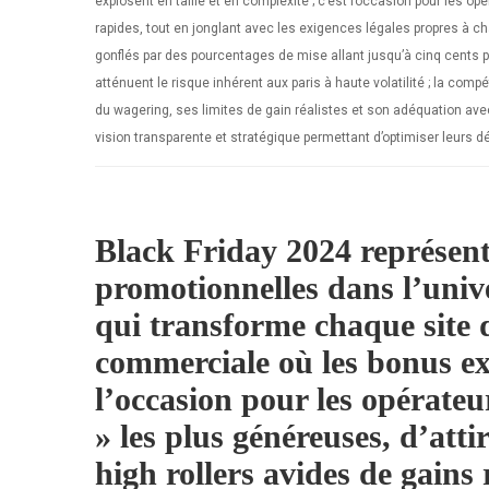
explosent en taille et en complexité ; c’est l’occasion pour les op
rapides, tout en jonglant avec les exigences légales propres à ch
gonflés par des pourcentages de mise allant jusqu’à cinq cents 
atténuent le risque inhérent aux paris à haute volatilité ; la com
du wagering, ses limites de gain réalistes et son adéquation ave
vision transparente et stratégique permettant d’optimiser leurs d
Black Friday 2024 représen
promotionnelles dans l’univ
qui transforme chaque site 
commerciale où les bonus exp
l’occasion pour les opérateu
» les plus généreuses, d’attir
high rollers avides de gains 