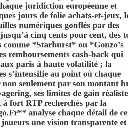
chaque juridiction européenne et
ues jours de folie achats‑et‑jeux, l
uilles numériques gonflés par des
jusqu’à cinq cents pour cent, des t
res comme *Starburst* ou *Gonzo’s
des remboursements cash‑back qui
aux paris à haute volatilité ; la
s s’intensifie au point où chaque
r non seulement par son montant b
agering, ses limites de gain réaliste
 à fort RTP recherchés par la
.Fr** analyse chaque détail de ce
 joueurs une vision transparente et