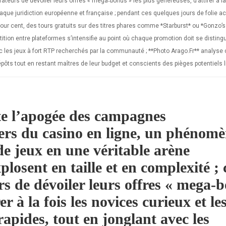
érateurs de dévoiler leurs offres « mega‑bonus » les plus généreuses, d’attirer à la
aque juridiction européenne et française ; pendant ces quelques jours de folie ac
pour cent, des tours gratuits sur des titres phares comme *Starburst* ou *Gonzo
pétition entre plateformes s’intensifie au point où chaque promotion doit se disti
c les jeux à fort RTP recherchés par la communauté ; **Photo Arago.Fr** analyse 
épôts tout en restant maîtres de leur budget et conscients des pièges potentiels
te l’apogée des campagnes
ers du casino en ligne, un phénom
de jeux en une véritable arène
losent en taille et en complexité ; 
rs de dévoiler leurs offres « mega‑
er à la fois les novices curieux et le
rapides, tout en jonglant avec les