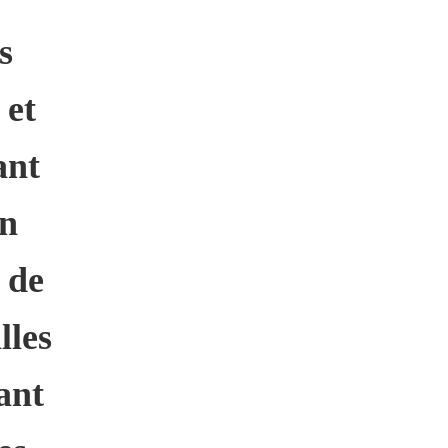
s
 et
ant
on
 de
lles
ant