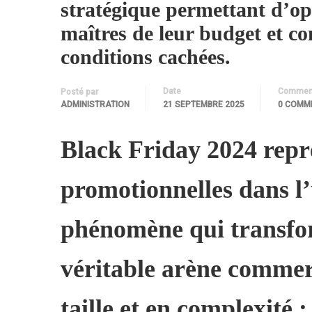
stratégique permettant d’opt
maîtres de leur budget et con
conditions cachées.
Date
Comment
Posté par
ADMINISTRATION
21 SEPTEMBRE 2025
0 COMM
Black Friday 2024 repr
promotionnelles dans l’
phénomène qui transfor
véritable arène commerc
taille et en complexité ;