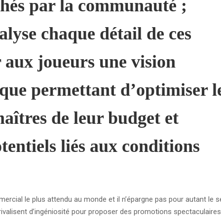
chés par la communauté ;
lyse chaque détail de ces
 aux joueurs une vision
ique permettant d’optimiser l
maîtres de leur budget et
tentiels liés aux conditions
cial le plus attendu au monde et il n’épargne pas pour autant le s
 rivalisent d’ingéniosité pour proposer des promotions spectaculaires