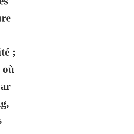
es
ure
té ;
t où
par
g,
s