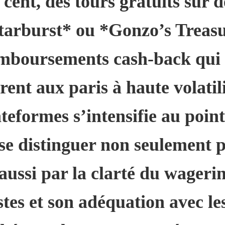
cent, des tours gratuits sur d
tarburst* ou *Gonzo’s Treas
emboursements cash‑back qui
rent aux paris à haute volatili
teformes s’intensifie au poin
se distinguer non seulement 
ussi par la clarté du wagerin
istes et son adéquation avec le