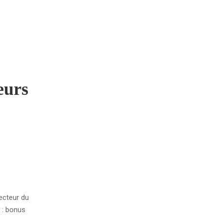
eurs
ecteur du
 : bonus