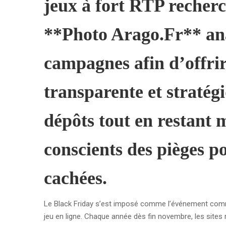
jeux à fort RTP recher
**Photo Arago.Fr** ana
campagnes afin d’offrir
transparente et stratég
dépôts tout en restant 
conscients des pièges po
cachées.
Le Black Friday s’est imposé comme l’événement commer
jeu en ligne. Chaque année dès fin novembre, les sites